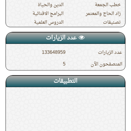
خطب الجمعة
الدين والحياة
زاد الحاج والمعتمر
البرامج الافتائية
13.
الدرس (5) شرح حديث جابر في صفة حج
تصنيفات
الدروس العلمية
النبي صلى الله عليه وسلم
عدد الزيارات
14.
الدرس (4) شرح حديث جابر في صفة حج
عدد الزيارات
133648959
النبي صلى الله عليه وسلم
المتصفحون الآن
5
15.
الدرس (19) باب إذا رأى سيرا أو شيئا يكره
التطبيقات
في الطواف قطعه