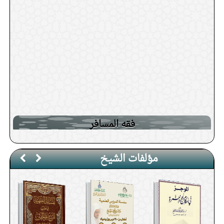
حكم إلقاء خطبة الجمعة بغير اللغة
مع المؤذن ؟
العربية
النساء في البيوت إذا كن يسمعن
صوت خطيب الجمعة هل يلزمهن
من قرأ بعض آيات سورة الكهف يوم
السكوت وعدم اللغو
الجمعة هل يدرك الفضيلة المرتبة على
فقه المسافر
كم ركعة تصلي المرأة صلاة ظهر
قراءتها
الجمعة
صلاة الاستخارة
بيان فضيلة التبكير والاغتسال يوم
الصلوات الخمس
الجمعة
فضل الصلاة على النبي صلى الله
مؤلفات الشيخ
أعمال القلوب
عليه وسلم في يوم الجمعة
خطورة ترك صلاة الجمعة والتحذير
من ذلك
لا بأس بتعدد الجمعة في المكان