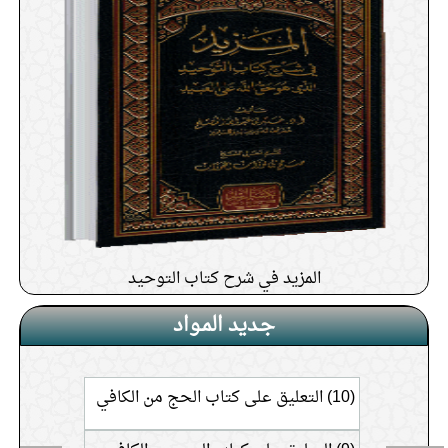
كيف يعلق المؤمن قلبه بالله عز وجل
كيف يجمع الحاج بين حج القلب
وحج البدن.
أنواع القلوب؟
وضع الحناء على الكفين للمضحي
إذا كان الابن ببيت مستقل عن والده
المزيد في شرح كتاب التوحيد
هل يكتفي بأضحية والده
جـديد المـواد
من نوى الأضحية متى يمسك عن
شعره وأظفاره
هل تجوز الأضحية عن الميت ؟
(10) التعليق على كتاب الحج من الكافي