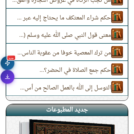
هل تجب الزكاة في عروض التجارة والعق...
الذنوب والمعاصي من أمراض
حكم شراء المعتكف ما يحتاج إليه عبر ...
القلوب
أعمال القلوب أعظم تأثيرا في زيادة
معنى قول النبي صلى الله عليه وسلم (...
الإيمان من أعمال الجوارح
بعض الأعمال الصالحة التي تحقق
من ترك المعصية خوفا من عقوبة الناس...
سلامة القلب
جديد
إذا عمر القلب بالتقوى
حكم جمع الصلاة في الحضر؟...
كيف تعلق قلبك بالله جل في علاه
التوسل إلى الله بالعمل الصالح من أس...
أصل الانتكاسات ذنوب الخلوات
جديد المطبوعات
كيف يعالج الإنسان نفسه من الحسد.