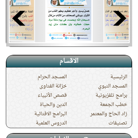
(
عدد المشاهدات 8476 )
من حكم حبس المطر عن الناس
ضابط المطر الذي يبيح الجمع بين
الصلوات
نزول المطر بحكمة الله ومشيئته
الاقسام
في حبس المطر وإرساله رحمة
الرئيسية
المسجد الحرام
وحكمة
هل يلزم المرأة صلاة التراويح في
المسجد النبوي
خزانة الفتاوى
برامج تلفزيونية
قصص الأنبياء
المسجد
خطب الجمعة
الدين والحياة
هل يجوز للمعتدة الخروج لصلاة
زاد الحاج والمعتمر
البرامج الافتائية
التراويح
تصنيفات
الدروس العلمية
حكم خروج المرأة لصلاة التراويح.