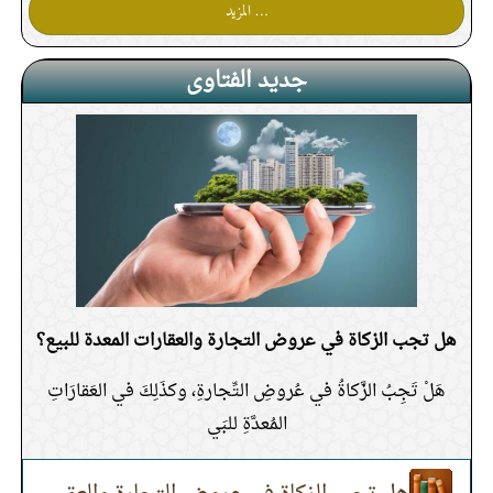
دينية كالإمامة والخطابة
… المزيد
هل تجزئ صلاة النافلة عن ركعتي
جديد الفتاوى
الاستخارة
دعاء الاستخارة يكون قبل السلام أم
بعده
صفة صلاة الاستخارة
كيف تعرف نتيجة الاستخارة؟
حكم الاستخارة لأكثر من أمر في
هل تجب الزكاة في عروض التجارة والعقارات المعدة للبيع؟
صلاة واحدة
هل صلاة الاستخارة خاصة بصاحب
هَلْ تَجِبُ الزَّكاةُ في عُروضِ التِّجارةِ، وكذَلِكَ في العَقارَاتِ
الحاجة فقط؟
المُعدَّةِ للبَي
صفة دعاء الاستخارة