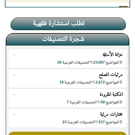
ماهو وقت صلاة الضحى؟
لطلب استشارة فقهية
ما هو أفضل وقت لصلاة الضحى
شجرة التصنيفات
حكم صلاة الضحى في السفر
خزانة الأسئلة
←
📄
المواضيع:
23,087
📁
التصنيفات الفرعية:
26
هل يجب على المسلم الالتزام بصلاة
مرئيات المصلح
←
الضحى وقضائها.
📄
المواضيع:
2,672
📁
التصنيفات الفرعية:
19
متى تجوز صلاة الاستخارة في
المكتبة المقروءة
←
أوقات النهي
📄
المواضيع:
58
📁
التصنيفات الفرعية:
7
الاستخارة بالقرآن غير جائزة
مختارات مرئية
←
📄
المواضيع:
537
📁
التصنيفات الفرعية:
23
هل تصح الاستخارة لتولي وظائف