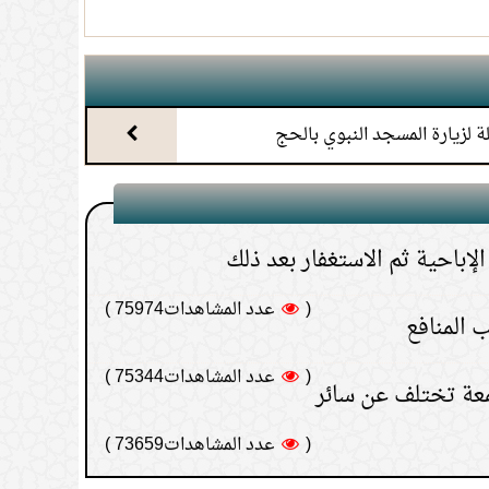
خارة؟
(
عدد المشاهدات93161 )
ال إلى الأب أو
(
عدد المشاهدات91584 )
ة لزيارة المسجد النبوي بالحج
لإباحية ثم الاستغفار بعد ذلك
(
عدد المشاهدات75974 )
 المنافع
(
عدد المشاهدات75344 )
معة تختلف عن سائر
(
عدد المشاهدات73659 )
 يطلب مالًا
(
عدد المشاهدات70661 )