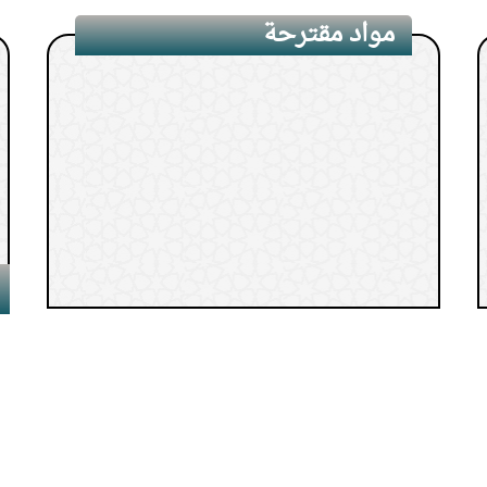
12.
كم مرة نصلي على الن
مواد مقترحة
13.
كيف يعالج الإنسان ن
14.
حكم ما تتركه المرأة 
15.
حكم ترك غسل الشعر 
1.
ربيع الأول شهر المولد والهجرة
والوفاة
2.
الدرس(15) باب فضل الحرم
3.
الدرس (24) باب الإهلال من البطحاء