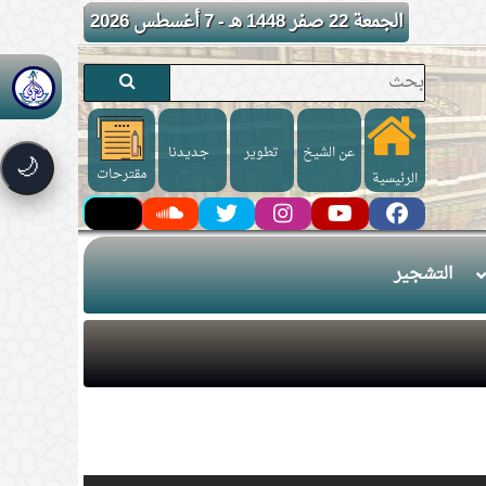
الجمعة 22 صفر 1448 هـ - 7 أغسطس 2026
عن الشيخ
تطوير
جـديـدنا
🌙
مقترحات
الرئيسية
التشجير