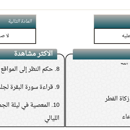
6.
كيف تعرف نتيجة الاست
7.
هل يجوز إعطاء زكاة الم
المادة التالية
الأم أو الإخوة
ليه
لا صل
لله
8.
حكم النظر إلى المواقع ا
الاكثر مشاهدة
9.
قراءة سورة البقرة لجلب
10.
المعصية في ليلة الج
الليالي
11.
من رأى في المنام ميتًا