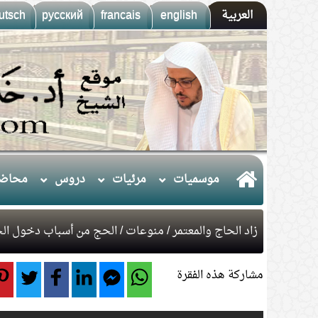
العربية
english
francais
русский
utsch
موسميات
مرئيات
دروس
محاضر
زاد الحاج والمعتمر
/
منوعات
/ الحج من أسباب دخول الج
مشاركة هذه الفقرة