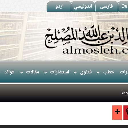
De
فارسى
اندونيسي
اردو
ات
خطب
فتاوى
استشارات
مقالات
فوائد
نة