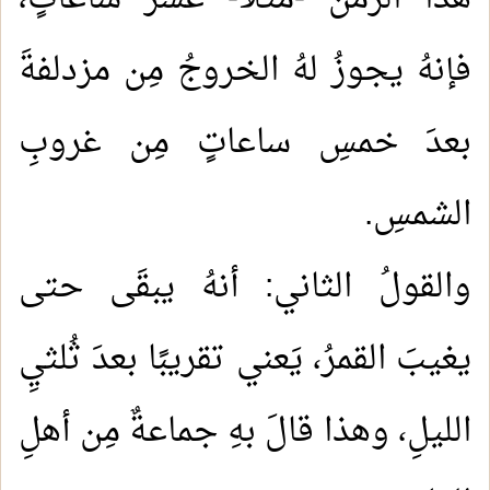
فإنهُ يجوزُ لهُ الخروجُ مِن مزدلفةَ
بعدَ خمسِ ساعاتٍ مِن غروبِ
الشمسِ.
والقولُ الثاني: أنهُ يبقَى حتى
يغيبَ القمرُ، يَعني تقريبًا بعدَ ثُلثيِ
الليلِ، وهذا قالَ بهِ جماعةٌ مِن أهلِ