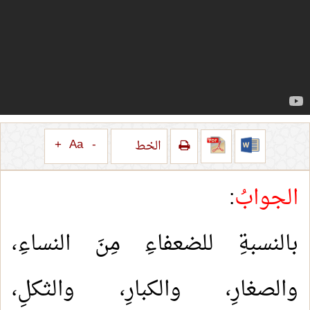
+
Aa
-
الخط
الجوابُ
:
بالنسبةِ للضعفاءِ مِنَ النساءِ،
والصغارِ، والكبارِ، والثكلِ،