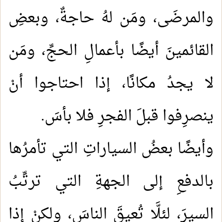
والمرضَى، ومَن لهُ حاجةٌ، وبعضِ
القائمينَ أيضًا بأعمالِ الحجِّ، ومَن
لا يجدُ مكانًا، إذا احتاجوا أنْ
ينصرِفوا قبلَ الفجرِ فلا بأسَ.
وأيضًا بعضُ السياراتِ التي تأمرُها
بالدفعِ إلى الجهةِ التي ترتِّبُ
السيرَ، لئلَّا تُعيقَ الناسَ، ولكنْ إذا