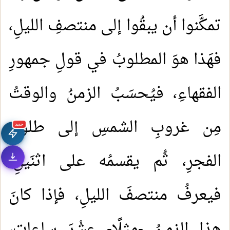
تمكَّنوا أن يبقُوا إلى منتصفِ الليلِ،
فهَذا هوَ المطلوبُ في قولِ جمهورِ
الفقهاءِ، فيُحسَبُ الزمنُ والوقتُ
مِن غروبِ الشمسِ إلى طلوعِ
جديد
الفجرِ، ثُم يقسمُه على اثنَينِ،
فيعرفُ منتصفَ الليلِ، فإذا كانَ
هذا الزمنُ -مثلًا- عشْرَ ساعاتٍ،