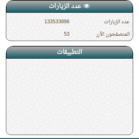
عدد الزيارات
14.
الدرس (4) شرح حديث جابر في صفة حج
النبي صلى الله عليه وسلم
عدد الزيارات
133533896
المتصفحون الآن
53
15.
الدرس (19) باب إذا رأى سيرا أو شيئا يكره
التطبيقات
في الطواف قطعه