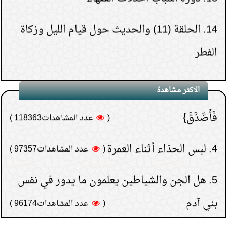
مزدلفة
14.
الحلقة (11) والحديث حول قيام الليل وزكاة
بالخير تجدوه) حديث نبوي؟
الفطر
2.
أعمال ليلة العاشر من ذي الحجة المبيت
(
عدد المشاهدات181496 )
3.
لماذا خص الصدقة في
بمزدلفة
15.
الحلقة (30) والأخيرة- تنبيهات حول الدعاء
قوله {فَيَقُولَ رَبِّ لَوْلا أَخَّرْتَنِي إِلَى أَجَلٍ قَرِيبٍ
3.
حكم الخروج من مزدلفة بعد منتصف الليل
الاكثر مشاهدة
فَأَصَّدَّقَ}
(
عدد المشاهدات118363 )
4.
من السنة الدعاء قبل الخروج من مزدلفة
4.
لبس الحذاء أثناء العمرة
(
عدد المشاهدات97357 )
5.
هل صلى النبي صلى الله عليه وسلم الوتر
5.
هل الجن والشياطين يعلمون ما يدور في نفس
ليلة مزدلفة
بني آدم
(
عدد المشاهدات96174 )
6.
حلقة كاملة حول:المبيت بالمزدلفة
6.
كيف تعرف نتيجة الاستخارة؟