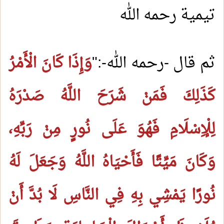
تيمية رحمه الله
ثم قال -رحمه الله-:"
وَإِذَا كَانَ الْأَمْرُ
كَذَلِكَ فَمَنْ شَرَحَ اللَّهُ صَدْرَهُ
لِلْإِسْلَامِ فَهُوَ عَلَى نُورٍ مِنْ رَبِّهِ،
وَكَانَ مَيِّتًا فَأَحْيَاهُ اللَّهُ وَجَعَلَ لَهُ
نُورًا يَمْشِي بِهِ فِي النَّاسِ لَا بُدَّ أَنْ