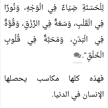
لِلْحَسَنَةِ ضِيَاءً فِي الْوَجْهِ، وَنُورًا
فِي الْقَلْبِ، وَسَعَةً فِي الرِّزْقِ، وَقُوَّةً
فِي الْبَدَنِ، وَمَحَبَّةً فِي قُلُوبِ
الْخَلْقِ".
فهذه كلها مكاسب يحصلها
الإنسان في الدنيا.