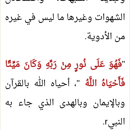
الشهوات وغيرها ما ليس في غيره
من الأدوية.
"
فَهُوَ عَلَى نُورٍ مِنْ رَبِّهِ وَكَانَ مَيِّتًا
فَأَحْيَاهُ اللَّهُ
"، أحياه الله بالقرآن
وبالإيمان وبالهدى الذي جاء به
النبي
r
.