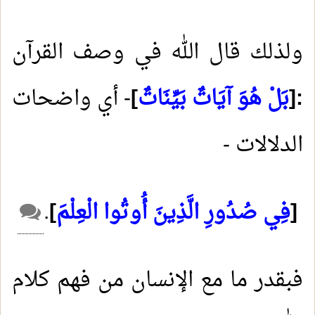
ولذلك قال الله في وصف القرآن
:
]
بَلْ هُوَ آيَاتٌ بَيِّنَاتٌ
[
- أي واضحات
الدلالات -
]
فِي صُدُورِ الَّذِينَ أُوتُوا الْعِلْمَ
[
.
فبقدر ما مع الإنسان من فهم كلام