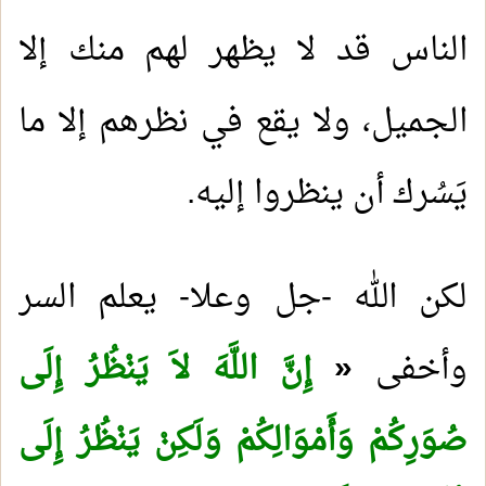
الناس قد لا يظهر لهم منك إلا
الجميل، ولا يقع في نظرهم إلا ما
يَسُرك أن ينظروا إليه.
لكن الله -جل وعلا- يعلم السر
وأخفى
«
إِنَّ اللَّهَ لاَ يَنْظُرُ إِلَى
صُوَرِكُمْ وَأَمْوَالِكُمْ وَلَكِنْ يَنْظُرُ إِلَى