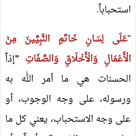
استحباباً.
"
عَلَى لِسَانِ خَاتَمِ النَّبِيِّينَ مِنْ
الْأَعْمَالِ وَالْأَخْلَاقِ وَالصِّفَاتِ
"
إذاً
الحسنات هي ما أمر الله به
ورسوله، على وجه الوجوب، أو
على وجه الاستحباب، يعني كل ما