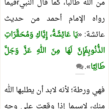
من الله طالباً، كما قال النبي
r
فيما
رواه الإمام أحمد من حديث
عائشة: «
يَا عَائِشَةُ، إِيَّاكِ وَمُحَقَّرَاتِ
الذُّنُوبِ
فَإِنَّ لَهَا مِنَ اللهِ عَزَّ وَجَلَّ
طَالِبًا
».
فهي ورطة؛ لأنه لابد أن يطلبها الله
منك، لاسيما إذا وقعت على وجه