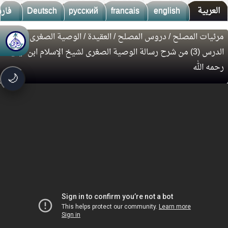
العربية
english
francais
русский
Deutsch
فار
مرئيات المصلح
/
دروس المصلح
/
العقيدة
/
الوصية الصغرى
/
🚀
جديد الموقع!
الدرس (3) من شرح رسالة الوصية الصغرى لشيخ الإسلام ابن تيمية
تعرف على أحدث المميزات
رحمه الله
سرعة فائقة
⚡
🌙
تحميل أسرع بـ 3× من قبل
تصميم جديد كلياً
🎨
واجهة أكثر أناقة وسهولة
إشعارات ذكية
🔔
تتابع كل جديد بخطوة واحدة