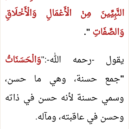
النَّبِيِّينَ مِنْ الْأَعْمَالِ وَالْأَخْلَاقِ
وَالصِّفَاتِ
".
يقول -رحمه الله-:"
وَالْحَسَنَاتُ
"
جمع حسنة، وهي ما حسن،
وسمي حسنة لأنه حسن في ذاته
وحسن في عاقبته، ومآله.