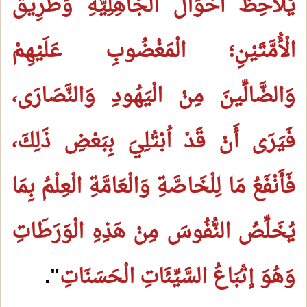
يُلَاحِظَ أَحْوَالَ الْجَاهِلِيَّةِ وَطَرِيقَ
الْأُمَّتَيْنِ؛ الْمَغْضُوبِ عَلَيْهِمْ
وَالضَّالِّينَ مِنْ الْيَهُودِ وَالنَّصَارَى،
فَيَرَى أَنْ قَدْ اُبْتُلِيَ بِبَعْضِ ذَلِكَ،
فَأَنْفَعُ مَا لِلْخَاصَّةِ وَالْعَامَّةِ الْعِلْمُ بِمَا
يُخَلِّصُ النُّفُوسَ مِنْ هَذِهِ الْوَرَطَاتِ
وَهُوَ إتْبَاعُ السَّيِّئَاتِ الْحَسَنَاتِ
".