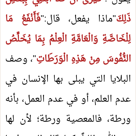
ذَلِكَ
"ماذا يفعل، قال:"
فَأَنْفَعُ مَا
لِلْخَاصَّةِ وَالْعَامَّةِ الْعِلْمُ بِمَا يُخَلِّصُ
النُّفُوسَ مِنْ هَذِهِ الْوَرَطَاتِ
"، وصف
البلايا التي يبلى بها الإنسان في
عدم العلم، أو في عدم العمل، بأنه
ورطة، فالمعصية ورطة؛ لأن لها