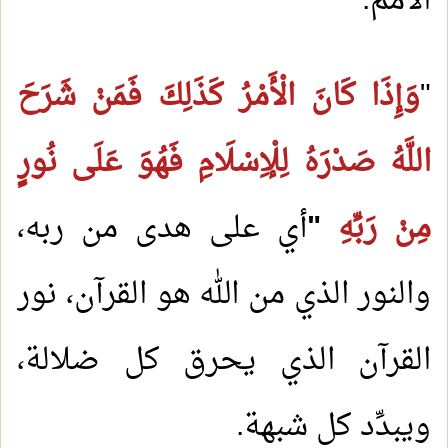
الأمم.
"
وَإِذَا كَانَ الْأَمْرُ كَذَلِكَ فَمَنْ شَرَحَ
اللَّهُ صَدْرَهُ لِلْإِسْلَامِ فَهُوَ عَلَى نُورٍ
مِنْ رَبِّهِ
"
أي على هدى من ربه،
والنور الذي من الله هو القرآن، نور
القرآن الذي يحرق كل ضلالة،
ويبدِّد كل شبهة.