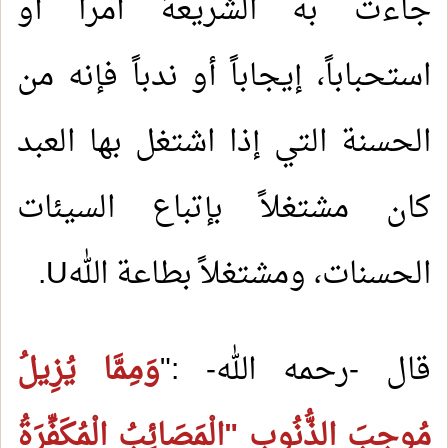
جاءت به الشريعة أمراً أو
استحباباً، إيجاباً أو ندباً فإنه من
الحسنة التي إذا اشتغل بها العبد
كان مشتغلاً بإتباع السيئات
الحسنات، ومشتغلاً بطاعة الله
U
.
قال -رحمه الله- :"
وَمِمَّا يُزِيلُ
مُوجِبَ الذُّنُوبِ "الْمَصَائِبُ الْمُكَفِّرَةُ