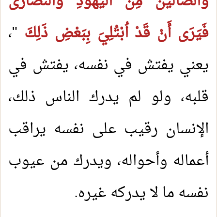
وَالضَّالِّينَ
مِنْ الْيَهُودِ وَالنَّصَارَى
فَيَرَى أَنْ قَدْ اُبْتُلِيَ بِبَعْضِ ذَلِكَ
"،
يعني يفتش في نفسه، يفتش في
قلبه، ولو لم يدرك الناس ذلك،
الإنسان رقيب على نفسه يراقب
أعماله وأحواله، ويدرك من عيوب
نفسه ما لا يدركه غيره.