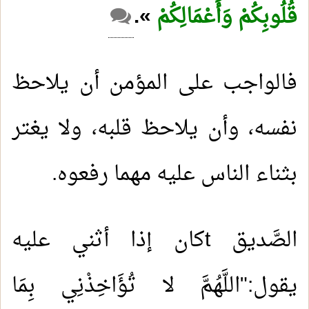
قُلُوبِكُمْ وَأَعْمَالِكُمْ
».
فالواجب على المؤمن أن يلاحظ
نفسه، وأن يلاحظ قلبه، ولا يغتر
بثناء الناس عليه مهما رفعوه.
الصَّديق
t
كان إذا أثني عليه
يقول:"اللَّهُمَّ لا تُؤَاخِذْنِي بِمَا