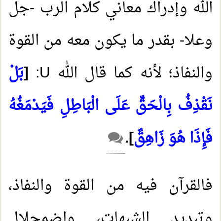
الله وإدراك معاني كلام الرب -جل
وعلا- بقدر ما يكون معه من القوة
والنفاذ؛ لأنه كما قال الله
U
:
]
بَلْ
نَقْذِفُ بِالْحَقِّ عَلَى الْبَاطِلِ فَيَدْمَغُهُ
فَإِذَا هُوَ زَاهِقٌ
[
.
فالقرآن فيه من القوة والنفاذ،
وتبديد الشبهات، واضمحلال