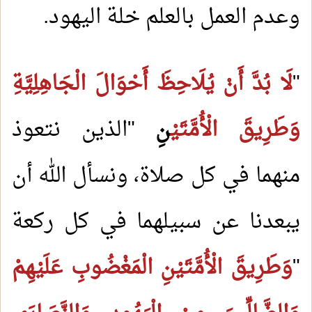
وعدم العمل بالعلم خلة اليهود.
"
لَا بُدَّ أَنْ يُلَاحِظَ أَحْوَالَ الْجَاهِلِيَّةِ
وَطَرِيقَ الْأُمَّتَيْ
نِ
"الذين نتعوذ
منهما في كل صلاة، ونسأل الله أن
يبعدنا عن سبيلهما في كل ركعة
"
وَطَرِيقَ الْأُمَّتَيْنِ الْمَغْضُوبِ عَلَيْهِمْ