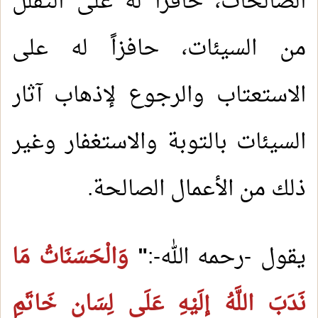
الصالحات، حافزاً له على التقلل
من السيئات، حافزاً له على
الاستعتاب والرجوع لإذهاب آثار
السيئات بالتوبة والاستغفار وغير
ذلك من الأعمال الصالحة.
يقول -رحمه الله-:
"
وَالْحَسَنَاتُ مَا
نَدَبَ اللَّهُ إلَيْهِ عَلَى لِسَانِ خَاتَمِ