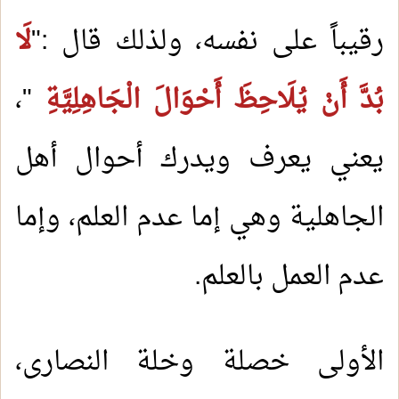
رقيباً على نفسه، ولذلك قال :"
لَا
بُدَّ أَنْ يُلَاحِظَ أَحْوَالَ الْجَاهِلِيَّةِ
"،
يعني يعرف ويدرك أحوال أهل
الجاهلية وهي إما عدم العلم، وإما
عدم العمل بالعلم.
الأولى خصلة وخلة النصارى،