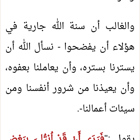
والغالب أن سنة الله جارية في
هؤلاء أن يفضحوا - نسأل الله أن
يسترنا بستره، وأن يعاملنا بعفوه،
وأن يعيذنا من شرور أنفسنا ومن
سيئات أعمالنا-.
يقول :"
فَيَرَى أَنْ قَدْ اُبْتُلِيَ بِبَعْضِ