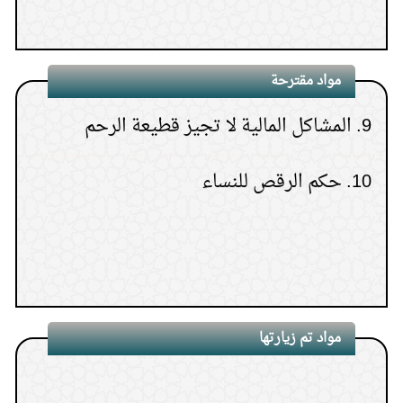
(
عدد المشاهدات18604 )
8.
كيف أبر والدتي بعد موتها؟
مواد مقترحة
9.
المشاكل المالية لا تجيز قطيعة الرحم
10.
حكم الرقص للنساء
مواد تم زيارتها