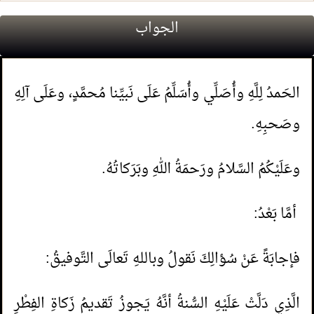
الجواب
الحَمدُ لِلَّهِ وأُصَلِّي وأُسَلِّمُ عَلَى نَبيِّنا مُحمَّدٍ، وعَلَى آلِهِ
وصَحبِهِ.
وعَلَيْكُمُ السَّلامُ ورَحمَةُ اللهِ وبَرَكاتُهُ.
أمَّا بَعْدُ:
فإجابَةً عَنْ سُؤالِكَ نَقولُ وباللهِ تَعالَى التَّوفيقُ:
الَّذِي دَلَّتْ عَلَيْهِ السُّنةُ أنَّهُ يَجوزُ تَقديمُ زَكاةِ الفِطْرِ