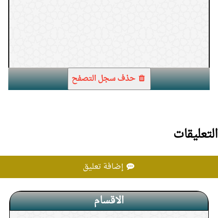
1.
إخراج زكاة الفطر في بداية رمضان
حذف سجل التصفح
التعليقات
إضافة تعليق
الاقسام