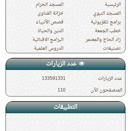
الرئيسية
المسجد الحرام
المسجد النبوي
خزانة الفتاوى
برامج تلفزيونية
قصص الأنبياء
خطب الجمعة
الدين والحياة
زاد الحاج والمعتمر
البرامج الافتائية
تصنيفات
الدروس العلمية
عدد الزيارات
عدد الزيارات
133591331
المتصفحون الآن
110
التطبيقات