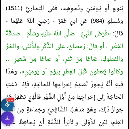
بَيْومٍ أو يَومَيْنِ ونَحوِهِما، ففي البُخاريِّ (1511)
ومُسلِمٍ (984) عَنِ ابنِ عُمَرَ - رَضِيَ اللهُ عَنْهُما -
قالَ:
«فَرَضَ النَّبِيُّ - صَلَّى اللهُ عَلَيْهِ وسَلَّمَ - صَدقَةَ
الفِطْرِ ـ أو قالَ: رَمضانَ، على الذَّكَرِ والأُنثَى، والحُرِّ
والمَملوكِ، صَاعًا مِنْ تَمْرٍ، أو صاعًا مِنْ شَعيرٍ ...
1.
حكم شراء المعتكف ما يحتاج إليه عبر
وكانُوا يُعطونَ قَبْلَ الفِطْرِ بيَوْمٍ أو يَومَيْنِ»
، وهَذَا
فِيهِ أنَّهُ يَجوزُ تَقديمُ إخراجِها للحاجَةِ، فإذا دَعَتِ
التطبيقات الإلكترونية؟
الحاجَةُ إلى إخراجِها مِنْ أَوَّلِ الشَّهْرِ فالَّذِي يَظهَرُ هُوَ
2.
معنى قول النبي صلى الله عليه وسلم (إن هذه
جديد
جَوازُ ذَلِكَ، وهُوَ مَذهَبُ الشَّافِعيِّ وجَماعَةٍ مِنْ أهْلِ
القبور مملوءة ظلمة على أهلها)
العِلمِ، لكِنِ الأَوْلَى والأبْرأُ للذِّمَّةِ أنْ يُحافِظَ عَلَى