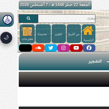
الجمعة 22 صفر 1448 هـ - 7 أغسطس 2026
عن الشيخ
تطوير
جـديـدنا
🌙
مقترحات
الرئيسية
التشجير