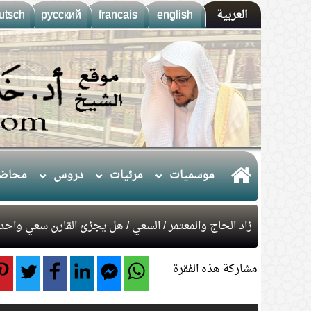
العربية
english
francais
русский
utsch
موسميات
مرئيات
دروس
محاضر
زاد الحاج والمعتمر
/
السعي
/ هل يجزئ القارن سعي واحد
مشاركة هذه الفقرة