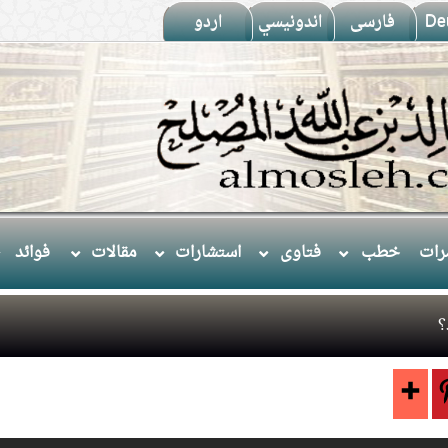
De
فارسى
اندونيسي
اردو
ات
خطب
فتاوى
استشارات
مقالات
فوائد
؟