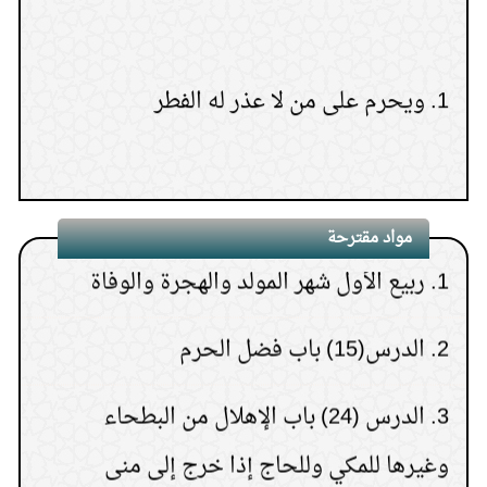
المال إلى الأب أو الأم أو الإخوة
1.
ويحرم على من لا عذر له الفطر
(
عدد المشاهدات91578 )
8.
حكم النظر إلى المواقع
الإباحية ثم الاستغفار بعد ذلك
(
عدد المشاهدات75972 )
9.
قراءة سورة البقرة لجلب
مواد مقترحة
1.
ربيع الأول شهر المولد والهجرة والوفاة
المنافع
(
عدد المشاهدات75342 )
2.
الدرس(15) باب فضل الحرم
10.
المعصية في ليلة الجمعة تختلف عن سائر
الليالي
3.
الدرس (24) باب الإهلال من البطحاء
(
عدد المشاهدات73657 )
وغيرها للمكي وللحاج إذا خرج إلى منى
11.
من رأى في المنام ميتًا يطلب مالًا