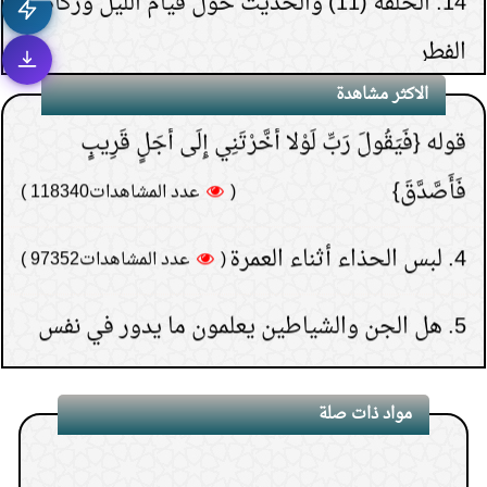
الفطر
(
عدد المشاهدات181491 )
3.
لماذا خص الصدقة في
15.
الحلقة (30) والأخيرة- تنبيهات حول الدعاء
الاكثر مشاهدة
قوله {فَيَقُولَ رَبِّ لَوْلا أَخَّرْتَنِي إِلَى أَجَلٍ قَرِيبٍ
فَأَصَّدَّقَ}
(
عدد المشاهدات118340 )
4.
لبس الحذاء أثناء العمرة
(
عدد المشاهدات97352 )
5.
هل الجن والشياطين يعلمون ما يدور في نفس
بني آدم
(
عدد المشاهدات96160 )
6.
كيف تعرف نتيجة الاستخارة؟
مواد ذات صلة
(
عدد المشاهدات93157 )
7.
هل يجوز إعطاء زكاة