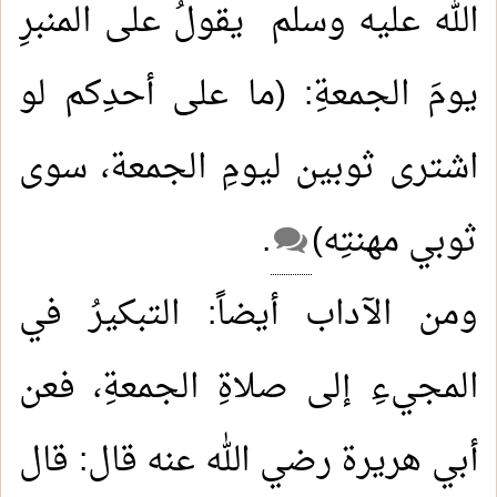
الله عليه وسلم يقولُ على المنبرِ
يومَ الجمعةِ: (ما على أحدِكم لو
اشترى ثوبين ليومِ الجمعة، سوى
ثوبي مهنتِه)
.
ومن الآداب أيضاً: التبكيرُ في
المجيءِ إلى صلاةِ الجمعةِ، فعن
أبي هريرة رضي الله عنه قال: قال