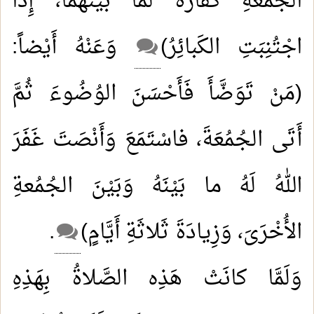
الجُمُعَةِ كَفَّارَةٌ لما بَيْنَهُما، إِذا
اجْتُنِبَتِ الكَبائِرُ)
وَعَنْهُ أَيْضاً:
(مَنْ تَوَضَّأَ فَأَحْسَنَ الوُضُوءَ ثُمَّ
أَتَى الجُمُعَةَ، فاسْتَمَعَ وَأَنْصَتَ غَفَرَ
اللهُ لَهُ ما بَيْنَهُ وَبَيْنَ الجُمُعةِ
الأُخْرَىَ، وَزِيادَةَ ثَلاثَةِ أَيَّامٍ)
.
وَلَمَّا كانَتْ هَذِه الصَّلاةُ بِهَذِهِ