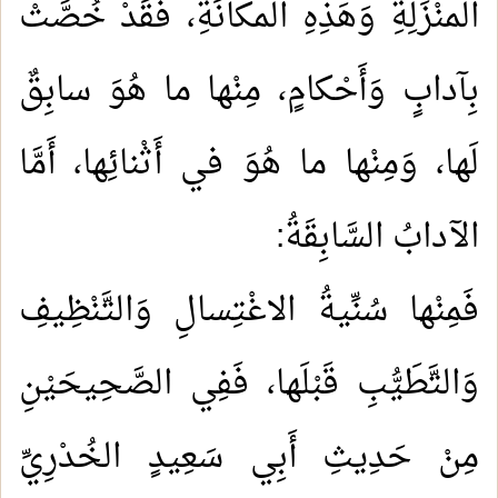
المنْزَلِةِ وَهَذِهِ المكانَةِ، فَقَدْ خُصَّتْ
بِآدابٍ وَأَحْكامٍ، مِنْها ما هُوَ سابِقٌ
لَها، وَمِنْها ما هُوَ في أَثْنائِها، أَمَّا
الآدابُ السَّابِقَةُ:
فَمِنْها سُنِّيةُ الاغْتِسالِ وَالتَّنْظِيفِ
وَالتَّطَيُّبِ قَبْلَها، فَفِي الصَّحِيحَيْنِ
مِنْ حَدِيثِ أَبِي سَعِيدٍ الخُدْرِيِّ