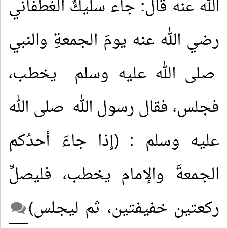
الله عنه قال: جاء سليكٌ الغطفاني
رضي الله عنه يومَ الجمعةِ والنبي
صلى الله عليه وسلم يخطب،
فجلس، فقال رسول الله صلى الله
عليه وسلم : (إذا جاءَ أحدُكم
الجمعةَ والإمام يخطب، فليصلِّ
ركعتين خفيفتين، ثم ليجلس)