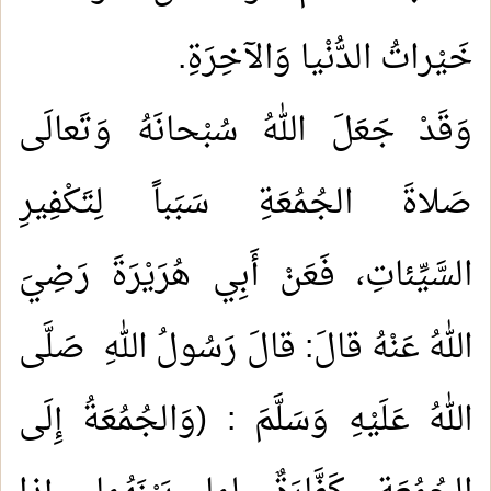
خَيْراتُ الدُّنْيا وَالآخِرَةِ.
وَقَدْ جَعَلَ اللهُ سُبْحانَهُ وَتَعالَى
صَلاةَ الجُمُعَةِ سَبَباً لِتَكْفِيرِ
السَّيِّئاتِ، فَعَنْ أَبِي هُرَيْرَةَ رَضِيَ
اللهُ عَنْهُ قالَ: قالَ رَسُولُ اللهِ صَلَّى
اللهُ عَلَيْهِ وَسَلَّمَ : (وَالجُمُعَةُ إِلَى