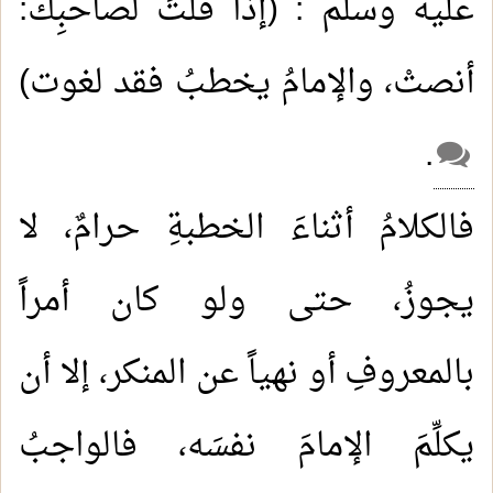
عليه وسلم : (إذا قلتَ لصاحبِك:
أنصتْ، والإمامُ يخطبُ فقد لغوت)
.
فالكلامُ أثناءَ الخطبةِ حرامٌ، لا
يجوزُ، حتى ولو كان أمراً
بالمعروفِ أو نهياً عن المنكر، إلا أن
يكلِّمَ الإمامَ نفسَه، فالواجبُ