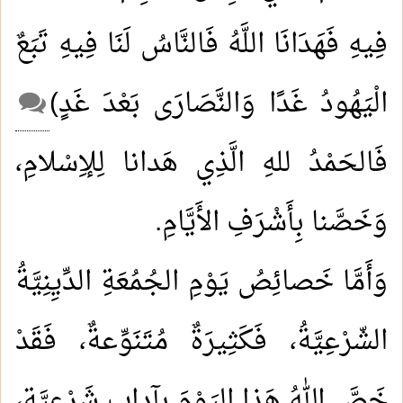
فِيهِ فَهَدَانَا اللَّهُ فَالنَّاسُ لَنَا فِيهِ تَبَعٌ
الْيَهُودُ غَدًا وَالنَّصَارَى بَعْدَ غَدٍ)
فَالحَمْدُ للهِ الَّذِي هَدانا لِلإِسْلامِ،
وَخَصَّنا بِأَشْرَفِ الأَيَّامِ.
وَأَمَّا خَصائِصُ يَوْمِ الجُمُعَةِ الدِّيِنِيَّةُ
الشّرْعِيَّةُ، فَكَثِيرَةٌ مُتَنَوِّعةٌ، فَقَدْ
خَصَّ اللهُ هَذا اليَوْمَ بآدابٍ شَرْعِيَّةٍ،