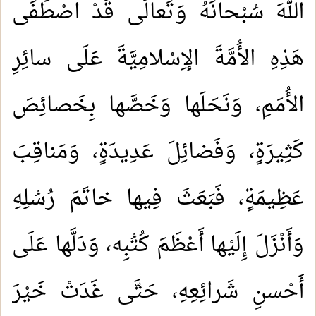
اللهَ سُبْحانَهُ وَتَعالَى قَدْ اصْطَفَى
هَذِهِ الأُمَّةَ الإِسْلامِيَّةَ عَلَى سائِرِ
الأُمَمِ، وَنَحَلَها وَخَصَّها بِخَصائِصَ
كَثِيرَةٍ، وَفَضائِلَ عَدِيدَةٍ، وَمَناقِبَ
عَظِيمَةٍ، فَبَعَثَ فِيها خاتَمَ رُسُلِهِ
وَأَنْزَلَ إِلَيْها أَعْظَمَ كُتُبِه، وَدَلَّها عَلَى
أَحْسنِ شَرائِعِهِ، حَتَّى غَدَتْ خَيْرَ