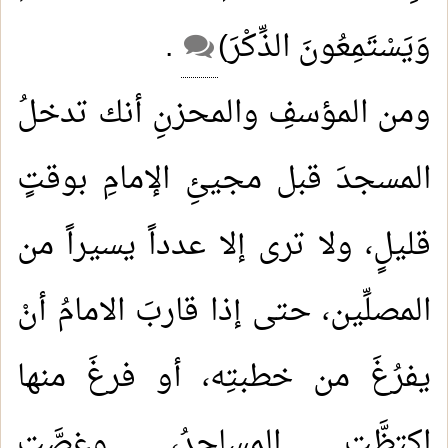
وَيَسْتَمِعُونَ الذِّكْرَ)
.
ومن المؤسفِ والمحزنِ أنك تدخلُ
المسجدَ قبل مجيئِ الإمامِ بوقتٍ
قليلٍ، ولا ترى إلا عدداً يسيراً من
المصلِّين، حتى إذا قاربَ الامامُ أنْ
يفرُغَ من خطبتِه، أو فرغَ منها
اكتظَّت المساجدُ، وغصَّت