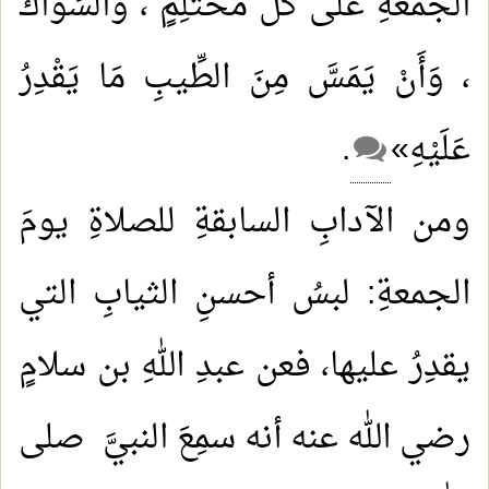
الْجُمُعَةِ عَلَى كُلِّ مُحْتَلِمٍ ، وَالسِّوَاكَ
، وَأَنْ يَمَسَّ مِنَ الطِّيبِ مَا يَقْدِرُ
عَلَيْهِ»
.
ومن الآدابِ السابقةِ للصلاةِ يومَ
الجمعةِ: لبسُ أحسنِ الثيابِ التي
يقدِرُ عليها، فعن عبدِ اللهِ بن سلامٍ
رضي الله عنه أنه سمِعَ النبيَّ صلى