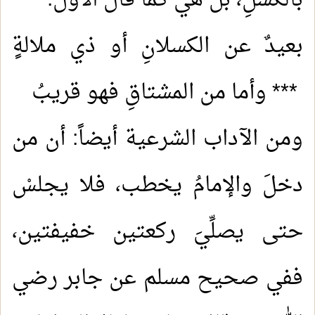
بالكَسَلِ، بل هي كما قال الأول:
بعيدٌ عن الكسلانِ أو ذي ملالةٍ
*** وأما من المشتاقِ فهو قريبُ
ومن الآداب الشرعية أيضاً: أن من
دخلَ والإمامُ يخطب، فلا يجلسْ
حتى يصلِّيَ ركعتين خفيفتين،
ففي صحيح مسلم عن جابر رضي