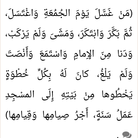
(مَنْ غَسَّلَ يَوْمَ الجُمُعَةِ وَاغْتَسَلَ،
ثُمَّ بَكَّرَ وَابْتَكَرَ، وَمَشَىَ وَلَمْ يَرْكَبْ،
وَدَنا مِنَ الإِمامِ وَاسْتَمَعَ وَأَنْصَتَ
وَلَمْ يَلْغُ، كانَ لَهُ بِكُلِّ خُطْوَةٍ
يَخْطُوها مِنْ بَيْتِهِ إِلَى المسْجِدِ
عَمَلُ سَنَةٍ، أَجْرُ صِيامِها وَقِيامِها)
.