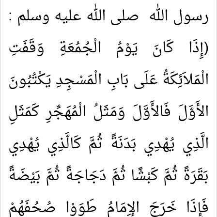
رسول الله صلى الله عليه وسلم :
(إِذَا كَانَ يَوْمُ الْجُمُعَةِ وَقَفَتِ
الْمَلاَئِكَةُ عَلَى بَابِ الْمَسْجِدِ يَكْتُبُونَ
الأَوَّلَ فَالأَوَّلَ وَمَثَلُ الْمُهَجِّرِ كَمَثَلِ
الَّذِي يُهْدِي بَدَنَةً ثُمَّ كَالَّذِي يُهْدِي
بَقَرَةً ثُمَّ كَبْشًا ثُمَّ دَجَاجَةً ثُمَّ بَيْضَةً
فَإِذَا خَرَجَ الإِمَامُ طَوَوْا صُحُفَهُمْ