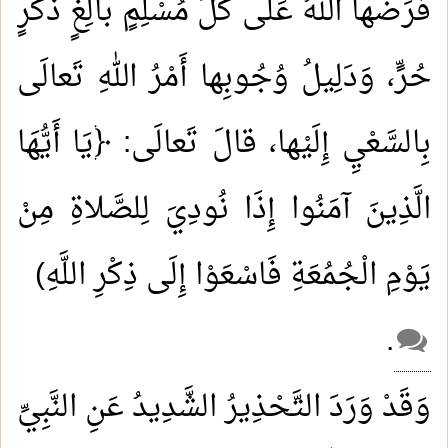
فَرَضَها اللهُ عَلَى كُلِّ مُسْلِمٍ بالِغٍ ذَكَرٍ
حُرٍّ، وَدَلِيلُ وُجُوبِها أَمْرُ اللهِ تَعالَى
بِالسَّعْيِ إِلَيْها، قالَ تَعالَى: ﴿يَا أَيُّهَا
الَّذِينَ آمَنُوا إِذَا نُودِيَ لِلصَّلاةِ مِنْ
يَوْمِ الْجُمُعَةِ فَاسْعَوْا إِلَى ذِكْرِ اللَّهِ)
.
وَقَدْ وَرَدَ التَّحْذِيرُ الشَّدِيدُ عَنِ النَّبِيِّ