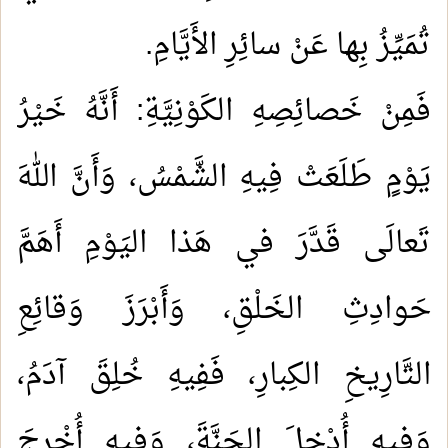
تُمَيِّزُ بِها عَنْ سائِرِ الأَيَّامِ.
فَمِنْ خَصائِصِهِ الكَوْنِيَّةِ: أَنَّهُ خَيْرُ
يَوْمٍ طَلَعَتْ فِيهِ الشَّمْسُ، وَأَنَّ اللهَ
تَعالَى قَدَّرَ في هَذا اليَوْمِ أَهَمَّ
حَوادِثِ الخَلْقِ، وَأَبْرَزَ وَقائِعِ
التَّارِيخِ الكِبارِ، فَفِيهِ خُلِقَ آدَمُ،
وَفِيهِ أُدْخِلَ الجَنَّةَ، وَفِيهِ أُخْرِجَ