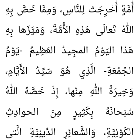
أُمَّةٍ أُخْرِجَتْ لِلنَّاسِ، وَمِمَّا خَصَّ بِهِ
اللهُ تَعالَى هَذِهِ الأُمَّةَ، وَمَيَّزَها بِهِ
هَذا اليَوْمُ المجِيدُ العَظِيمُ -يَوْمُ
الجُمُعَةِ- الَّذِي هُوَ سَيِّدُ الأَيَّامِ،
وَخِيرَةُ اللهِ مِنْها، إِذْ خَصَّهُ اللهُ
سُبْحانَهُ بِكَثِيرٍ مِنَ الحوادِثِ
الكَوْنِيَّةِ، وَالشَّعائِرِ الدِّينِيَّةِ الَّتي