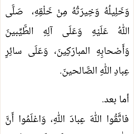
وَخَلِيلُهُ وَخِيرَتُهُ مِنْ خَلْقِهِ، صَلَّى
اللهُ عَلَيْهِ وَعَلَى آلِهِ الطَّيِّبينَ
وَأَصْحابِهِ المبارَكِينَ، وَعَلَى سائِرِ
عِبادِ اللهِ الصَّالحينَ.
أما بعد.
فاتَّقُوا اللهَ عِبادَ اللهِ، وَاعْلَمُوا أَنَّ