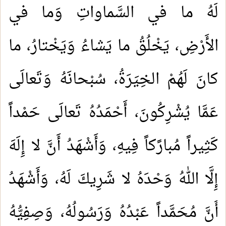
لَهُ ما في السَّماواتِ وَما في
الأَرْضِ، يَخْلُقُ ما يَشاءُ وَيَخْتارُ، ما
كانَ لَهُمْ الخِيَرَةُ، سُبْحانَهُ وَتَعالَى
عَمَّا يُشْرِكُونَ، أَحْمَدُهُ تَعالَى حَمْداً
كَثِيراً مُبارًكاً فِيهِ، وَأَشْهَدُ أَنَّ لا إِلَهَ
إِلَّا اللهُ وَحْدَهُ لا شَرِيكَ لَهُ، وَأَشْهَدُ
أَنَّ مُحَمَّداً عَبْدُهُ وَرَسُولُهُ، وَصِفِيُّهُ