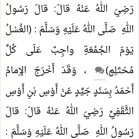
رَضِيَ اللهُ عَنْهُ قالَ: قالَ رَسُولُ
اللهِ صَلَّى اللهُ عَلَيْهِ وَسَلَّمَ : (الغُسْلُ
يَوْمَ الجُمُعَةِ واجِبٌ عَلَى كُلِّ
مُحْتَلِمٍ)
، وَقَدْ أَخْرَجَ الإِمامُ
أَحْمَدُ بِسَنَدٍ جَيِّدٍ عَنْ أَوْسِ بْنِ أَوْسِ
الثَّقَفِيِّ رَضِيَ اللهُ عَنْهُ قالَ: قالَ
رَسُولُ اللهِ صَلَّى اللهُ عَلَيْهِ وَسَلَّمَ :