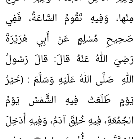
مِنْها، وَفِيهِ تَقُومُ السَّاعَةُ، فَفِي
صَحِيحِ مُسْلِمٍ عَنْ أَبِي هُرَيْرَةَ
رَضِيَ اللهُ عَنْهُ قالَ: قالَ رَسُولُ
اللهِ صَلَّى اللهُ عَلَيْهِ وَسَلَّمَ : (خَيْرُ
يَوْمٍ طَلَعَتْ فِيهِ الشَّمْسُ يَوْمُ
الجُمُعَةِ، فِيهِ خُلِقَ آدَمُ، وَفِيهِ أُدْخِلَ