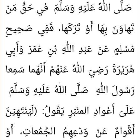
صَلَّى اللهُ عَلَيْهِ وَسَلَّمَ في حَقِّ مَنْ
تَهاوَنَ بِهَا أَوْ تَرَكَها، فَفِي صَحِيحِ
مُسْلِمٍ عَنْ عَبْدِ اللهِ بْنِ عُمَرَ وَأَبِي
هُرَيْرَةَ رَضِيَ اللهُ عَنْهُمْ أَنَّهُما سَمِعا
رَسُولَ اللهِ صَلَّى اللهُ عَلَيْهِ وَسَلَّمَ
عَلَىَ أَعْوادِ المنْبَرِ يَقُولُ: (لَيَنْتَهِيَنَّ
أَقْوامٌ عَنْ وَدْعِهِمُ الجُمُعاتِ، أَوْ