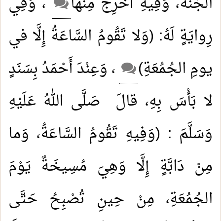
الجَنَّةَ، وَفِيهِ أُخْرِجَ مِنْها
، وَفِي
رِوايَةٍ لَهُ: (وَلا تَقُومُ السَّاعَةُ إِلَّا في
يومِ الجُمُعَةِ)
، وَعِنْدَ أَحْمَدُ بِسَنَدٍ
لا بَأْسَ بِهِ، قالَ صَلَّى اللهُ عَلَيْهِ
وَسَلَّمَ : (وَفِيهِ تَقُومُ السَّاعَةُ، وَما
مِنْ دَابَّةٍ إِلَّا وَهِيَ مُسِيخَةٌ يَوْمَ
الجُمُعَةِ، مِنْ حِينِ تُصْبِحُ حَتَّى