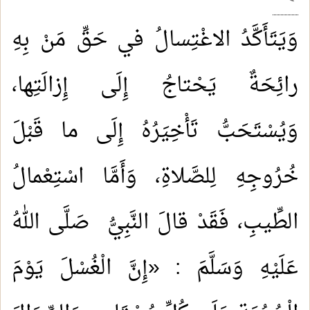
وَيَتَأَكَّدُ الاغْتِسالُ في حَقِّ مَنْ بِهِ
رائِحَةٌ يَحْتاجُ إِلَى إِزالَتِها،
وَيُسْتَحَبُّ تَأْخِيَرُهُ إِلَى ما قَبْلَ
خُرُوجِهِ لِلصَّلاةِ، وَأَمَّا اسْتِعْمالُ
الطِّيبِ، فَقَدْ قالَ النَّبِيُّ صَلَّى اللهُ
عَلَيْهِ وَسَلَّمَ : «إِنَّ الْغُسْلَ يَوْمَ