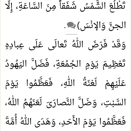
تَطْلُعَ الشَّمْسُ شَفَقاً مِنَ السَّاعَةِ، إِلَّا
الجنَّ وَالإنْسَ)
.
وَقَدْ فَرَضَ اللهُ تَعالَى عَلَى عِبادِهِ
تَعْظِيمَ يَوْمِ الجُمُعَةِ، فَضَلَّ اليَهُودُ
عَلَيْهِمْ لَعْنَةُ اللهِ، فَعَظَّمُوا يَوْمَ
السَّبْتِ، وَضَلَّ النَّصارَىَ لَعَنَهُمُ اللهُ،
فَعَظَّمُوا يَوْمَ الأَحَدِ، وَهَدَى اللهُ أُمَّةَ