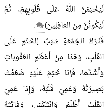
لَيَخْتِمَنَّ اللهُ عَلَى قُلُوبِهِمْ، ثُمَّ
لَيَكُونُنَّ مِنَ الغافِلِينَ)
.
فَتَرْكُ الجُمُعَةِ سَبَبٌ لِلخَتْمِ عَلَى
القَلْبِ، وَهَذا مِنْ أَعْظَمِ العُقُوباتِ
وَأَشَدِّها، فَإذا خُتِمَ عَلَيْهِ ضَعُفَتْ
بَصِيرَتُهُ وَعَمِيَ قَلْبُهُ، وَإِذا عَمِيَ
القَلْبُ أَظْلَمَ وَانْتَكَسَ، وَفاتَتْهُ