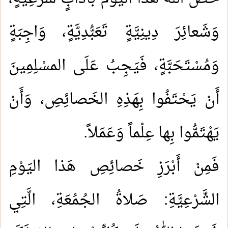
وَشَعائِرَ دِينِيَّةٍ تَعَبُّدِيَّةٍ، وَاجِبَةٍ
وَمُسْتَحَبَّةٍ، فَيَجِبُ عَلَى المسْلِمِينَ
أَنْ يَحْتَفُوا بِهَذِهِ الخَصائِصِ، وَأَنْ
يَهْتَمُّوا بِها عِلْماً وَعَمَلاً.
فَمِنْ أَبْرَزِ خَصائِصِ هَذا اليَوْمِ
الشَّرْعِيَّةِ: صَلاةُ الجُمُعَةِ، الَّتِي