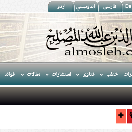
De
فارسى
اندونيسي
اردو
ات
خطب
فتاوى
استشارات
مقالات
فوائد