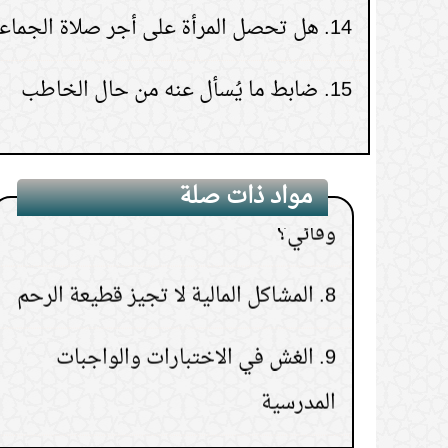
بدينه
15.
ضابط ما يُسأل عنه من حال الخاطب
6.
تحديد جنس الجنين
7.
هل يجوز استئصال الثدي كعلاج
وقائي؟
مواد ذات صلة
8.
المشاكل المالية لا تجيز قطيعة الرحم
9.
الغش في الاختبارات والواجبات
المدرسية
10.
حكم قول (رحمه الله) للمتوفى