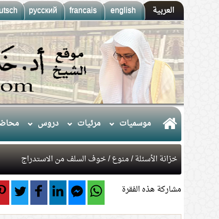
العربية
english
francais
русский
utsch
موسميات
مرئيات
دروس
محاضر
خزانة الأسئلة
/
منوع
/ خوف السلف من الاستدراج
مشاركة هذه الفقرة