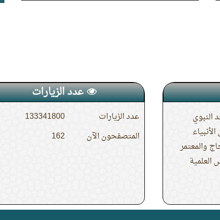
عدد الزيارات
عدد الزيارات
133341800
 النبوي
لأنبياء
المتصفحون الآن
162
حاج والمعتمر
 العلمية