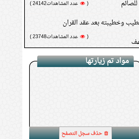
خطيب وخطيبته بعد عقد القران
(
عدد المشاهدات23748 )
هف
(
عدد المشاهدات18596 )
مواد تم زيارتها
1.
خوف السلف من الاستدراج
حذف سجل التصفح