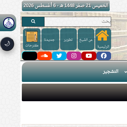
الخميس 21 صفر 1448 هـ - 6 أغسطس 2026
عن الشيخ
تطوير
جـديـدنا
🌙
مقترحات
الرئيسية
التشجير