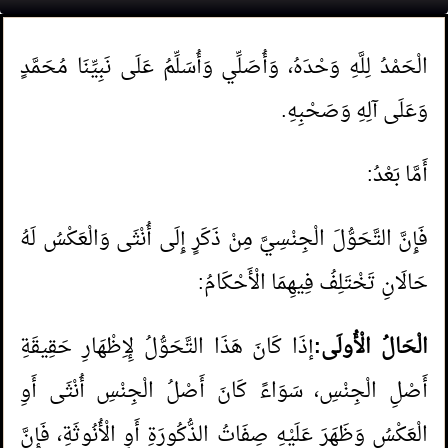
الْحَمْدُ لِلَّهِ وَحْدَهُ، وَأُصَلِّي وَأُسَلِّمُ عَلَى نَبِيِّنَا مُحَمَّدٍ
وَعَلَى آلِهِ وَصَحْبِهِ.
أَمَّا بَعْدُ:
فَإِنَّ التَّحَوُّلَ الْجِنْسِيَّ مِنْ ذَكَرٍ إِلَى أُنْثَى وَالْعَكْسُ لَهُ
حَالَانِ تَخْتَلِفُ فِيهِمَا الْأَحْكَامُ:
الْحَالُ الْأُولَى:
إذَا كَانَ هَذَا التَّحَوُّلُ لِإِظْهَارِ حَقِيقَةِ
أَصْلِ الْجِنْسِ، سَوَاءً كَانَ أَصْلُ الْجِنْسِ أُنْثَى أَوِ
الْعَكْسُ وَظَهَرَ عَلَيْهِ صِفَاتُ الذُّكُورَةِ أَوِ الْأُنُوثَةِ، فَإِنَّ