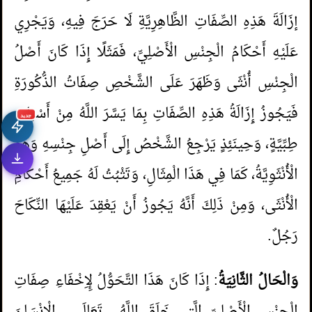
إزَالَةَ هَذِهِ الصِّفَاتِ الظَّاهِرِيَّةِ لَا حَرَجَ فِيهِ، وَيَجْرِي
عَلَيْهِ أَحْكَامُ الْجِنْسِ الْأَصْلِيِّ، فَمَثَلًا إِذَا كَانَ أَصْلُ
الْجِنْسِ أُنْثَى وَظَهَرَ عَلَى الشَّخْصِ صِفَاتُ الذُّكُورَةِ
فَيَجُوزُ إِزَالَةُ هَذِهِ الصِّفَاتِ بِمَا يَسَّرَ اللَّهُ مِنْ أَسْبَابٍ
جديد
طِبِّيَّةٍ، وَحِينَئِذٍ يَرْجِعُ الشَّخْصُ إِلَى أَصْلِ جِنْسِهِ وَهُوَ
الْأُنْثَوِيَّةُ، كَمَا فِي هَذَا الْمِثَالِ، وَتَثْبُتُ لَهُ جَمِيعُ أَحْكَامِ
الْأُنْثَى، وَمِنْ ذَلِكَ أَنَّهُ يَجُوزُ أَنْ يَعْقِدَ عَلَيْهَا النِّكَاحَ
رَجُلٌ.
وَالْحَالُ الثَّانِيَةُ
: إِذَا كَانَ هَذَا التَّحَوُّلُ لِإِخْفَاءِ صِفَاتِ