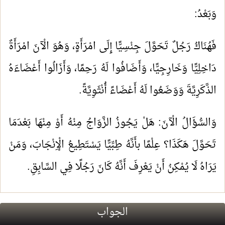
وَبَعْدُ:
فَهُنَاكُ رَجُلٌ تَحَوَّلَ جِنْسِيًّا إِلَى امْرَأَةٍ، وَهُوَ الْآنَ امْرَأَةٌ
دَاخِلِيًّا وَخَارِجِيًّا، وَأَضَافُوا لَهُ رَحِمًا، وَأَزَالُوا أَعْضَاءَهُ
الذَّكَرِيَّةَ وَوَضَعُوا لَهُ أَعْضَاءً أُنْثَوِيَّةً.
وَالسُّؤَالُ الْآنَ: هَلْ يَجُوزُ الزَّوَاجُ مِنْهُ أَوْ مِنْهَا بَعْدَمَا
تَحَوَّلَ هَكَذَا؟ عِلْمًا بأَنَّهُ طِبِّيًّا يَسْتَطِيعُ الْإِنْجَابَ، وَمَنْ
يَرَاهُ لَا يُمْكِنُ أَنْ يَعْرِفَ أَنَّهُ كَانَ رَجُلًا فِي السَّابِقِ.
الجواب