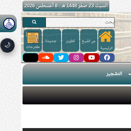
السبت 23 صفر 1448 هـ - 8 أغسطس 2026
عن الشيخ
تطوير
جـديـدنا
🌙
مقترحات
الرئيسية
التشجير