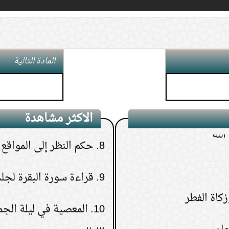
5.
هل الجن والشياطين يع
6.
كيف تعرف نتيجة الاست
المادة التالية
7.
هل يجوز إعطاء زكاة الم
الأم أو الإخوة
لله
الاكثر مشاهدة
8.
حكم النظر إلى المواقع ا
9.
قراءة سورة البقرة لجلب
10.
المعصية في ليلة الج
الليالي