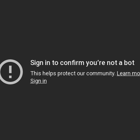
1.
هل يشعر الميت بمن حو
2.
هل قولهم(تفاءلوا بال
3.
لماذا خص الصدقة في قوله 
لَوْلا أَخَّرْتَنِي إِلَى أَجَلٍ قَرِيب
4.
لبس الحذاء أثناء العمر