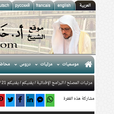
العربية
english
francais
русский
utsch
موسميات
مرئيات
دروس
محاضر
مرئيات المصلح
/
البرامج الإفتائية
/
يفتيكم
/ يفتيكم 21 / 4 / 1436هـ
مشاركة هذه الفقرة
1.
(10) التعليق على كتاب الحج من الكافي