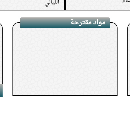
11.
من رأى في المنام ميتًا
مواد مقترحة
12.
كم مرة نصلي على الن
13.
كيف يعالج الإنسان ن
14.
حكم ما تتركه المرأة 
15.
حكم ترك غسل الشعر 
1.
ربيع الأول شهر المولد والهجرة
والوفاة
2.
الدرس(15) باب فضل الحرم