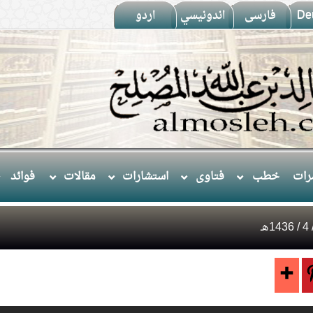
De
فارسى
اندونيسي
اردو
ات
خطب
فتاوى
استشارات
مقالات
فوائد