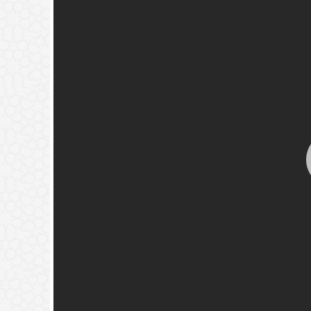
له قبل دفنه.
(
عدد المشاهدات263290 )
خير تجدوه) حديث نبوي؟
(
عدد المشاهدات181501 )
{فَيَقُولَ رَبِّ
ٍ فَأَصَّدَّقَ}
(
عدد المشاهدات118369 )
ة
(
عدد المشاهدات97359 )
🚀
جديد الموقع!
تعرف على أحدث المميزات