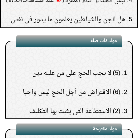
5.
هل الجن والشياطين يعلمون ما يدور في نفس
بني آدم
(
عدد المشاهدات96173 )
مواد ذات صلة
6.
كيف تعرف نتيجة الاستخارة؟
(
عدد المشاهدات93166 )
7.
هل يجوز إعطاء زكاة
1.
(5) لا يجب الحج على من عليه دين
المال إلى الأب أو الأم أو الإخوة
2.
(6) الاقتراض من أجل الحج ليس واجبا
(
عدد المشاهدات91587 )
8.
حكم النظر إلى المواقع
3.
(2) الاستطاعة التي يثبت بها التكليف
الإباحية ثم الاستغفار بعد ذلك
4.
(1) الاستطاعة شرط لوجوب الحج
(
عدد المشاهدات75977 )
9.
قراءة سورة البقرة لجلب
مواد مقترحة
1.
ربيع الأول شهر المولد والهجرة والوفاة