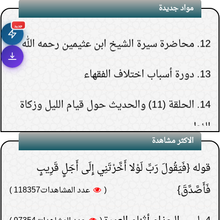
11.
محاضرة أحكام المواقيت
مواد جديدة
12.
محاضرة سيرة الشيخ ابن عثيمين رحمه الله
جديد
1.
هل يشعر الميت بمن حوله قبل دفنه.
13.
دورة أسباب اختلاف الفقهاء
(
عدد المشاهدات263286 )
2.
هل قولهم(تفاءلوا
14.
الحلقة (11) والحديث حول قيام الليل وزكاة
بالخير تجدوه) حديث نبوي؟
الفطر
(
عدد المشاهدات181493 )
3.
لماذا خص الصدقة في
الاكثر مشاهدة
15.
الحلقة (30) والأخيرة- تنبيهات حول الدعاء
قوله {فَيَقُولَ رَبِّ لَوْلا أَخَّرْتَنِي إِلَى أَجَلٍ قَرِيبٍ
فَأَصَّدَّقَ}
(
عدد المشاهدات118357 )
4.
لبس الحذاء أثناء العمرة
(
عدد المشاهدات97354 )