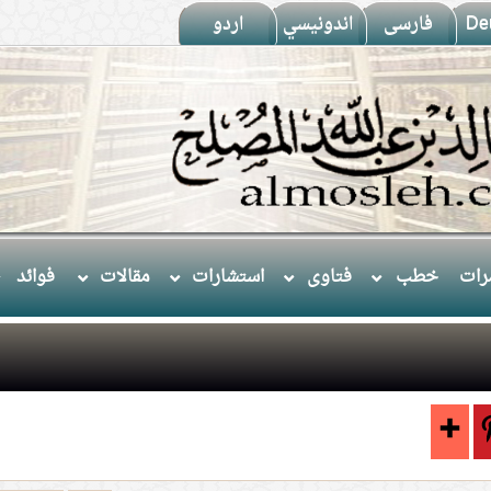
De
فارسى
اندونيسي
اردو
ات
خطب
فتاوى
استشارات
مقالات
فوائد