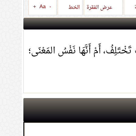
+
Aa
-
ة
عرض الفقرة
الخط
 تَخْتَلِفُ، أَمْ أَنَّهَا نَفْسُ المَعْنَى؛
لحال والزواج ونحو ذلك