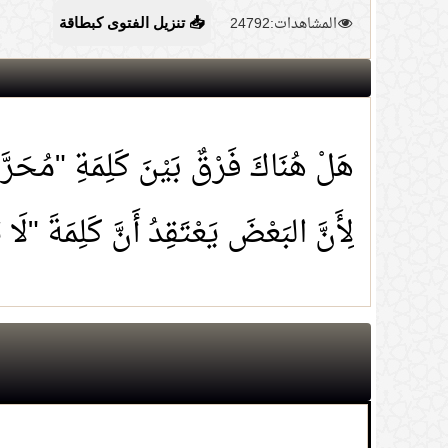
المشاهدات:24792
📥 تنزيل الفتوى كبطاقة
هَلْ هُنَاكَ فَرْقٌ بَيْنَ كَلِمَةِ "مُحَرَّم
لِأَنَّ البَعْضَ يَعْتَقِدُ أَنَّ كَلِمَةَ "ل
1.
حكم شراء المعتكف ما يحتاج إليه عبر الت