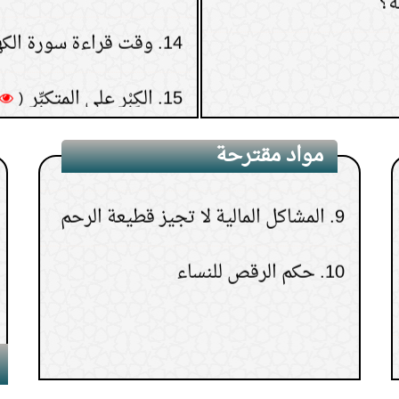
6.
حكم استماع الأناشيد
15.
الكِبْر على المتكبِّر
(
7.
حكم الزفة في حفلات الأعراس
8.
كيف أبر والدتي بعد موتها؟
مواد مقترحة
9.
المشاكل المالية لا تجيز قطيعة الرحم
10.
حكم الرقص للنساء