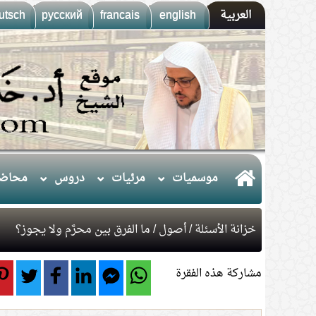
العربية
english
francais
русский
utsch
موسميات
مرئيات
دروس
محاضر
خزانة الأسئلة
/
أصول
/ ما الفرق بين محرَّم ولا يجوز؟
مشاركة هذه الفقرة