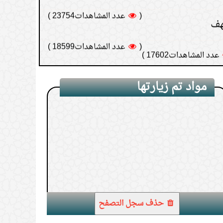
(
عدد المشاهدات18599 )
عدد المشاهدات17602 )
مواد تم زيارتها
1.
ما الفرق بين محرَّم ولا يجوز؟
حذف سجل التصفح