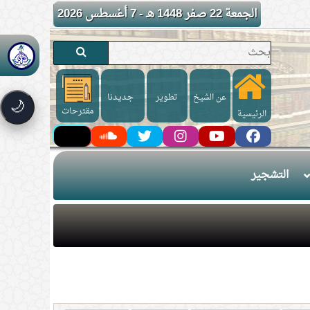
الجمعة 22 صفر 1448 هـ - 7 أغسطس 2026
عن الشيخ
تطوير
جـديـدنا
🌙
مقترحات
الرئيسية
التشجير