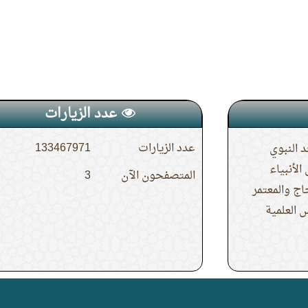
عدد الزيارات
عدد الزيارات
133467971
 النبوي
لأنبياء
المتصفحون الآن
3
حاج والمعتمر
 العلمية