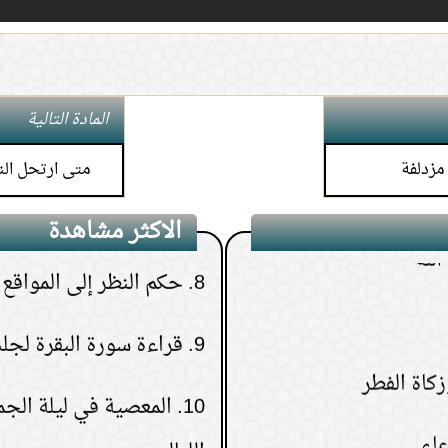
6.
كيف تعرف نتيجة الاست
7.
هل يجوز إعطاء زكاة الم
المادة التالية
الأم أو الإخوة
مزدلفة
متى ارتحل الن
لله
الاكثر مشاهدة
8.
حكم النظر إلى المواقع ا
9.
قراءة سورة البقرة لجلب
10.
المعصية في ليلة الج
الليالي