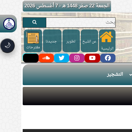
الجمعة 22 صفر 1448 هـ - 7 أغسطس 2026
عن الشيخ
تطوير
جـديـدنا
🌙
مقترحات
الرئيسية
التشجير