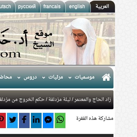
العربية
english
francais
русский
utsch
موسميات
مرئيات
دروس
محاضر
زاد الحاج والمعتمر
/
ليلة مزدلفة
/ حكم الخروج من مزدلفة
مشاركة هذه الفقرة
1.
(10) التعليق على كتاب الحج من الكافي