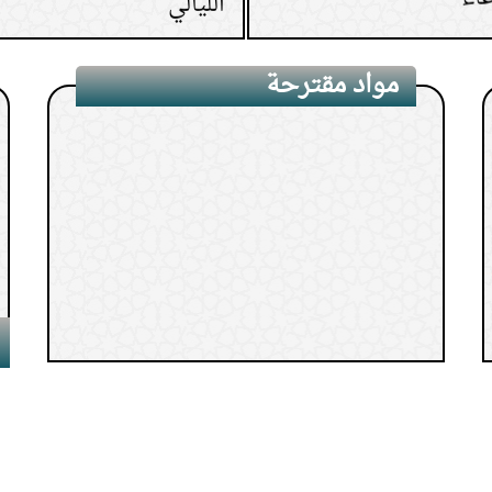
11.
من رأى في المنام ميتًا
12.
كم مرة نصلي على الن
مواد مقترحة
13.
كيف يعالج الإنسان ن
14.
حكم ما تتركه المرأة 
15.
حكم ترك غسل الشعر 
1.
ربيع الأول شهر المولد والهجرة
والوفاة
2.
الدرس(15) باب فضل الحرم