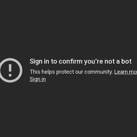
1.
هل يشعر الميت بمن حو
2.
هل قولهم(تفاءلوا بال
3.
لماذا خص الصدقة في قوله 
لَوْلا أَخَّرْتَنِي إِلَى أَجَلٍ قَرِيب
4.
لبس الحذاء أثناء العمر
5.
هل الجن والشياطين يع