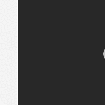
له قبل دفنه.
(
عدد المشاهدات263282 )
خير تجدوه) حديث نبوي؟
(
عدد المشاهدات181493 )
{فَيَقُولَ رَبِّ
ٍ فَأَصَّدَّقَ}
(
عدد المشاهدات118352 )
ة
(
عدد المشاهدات97354 )
🚀
جديد الموقع!
لمون ما يدور في نفس بني آدم
تعرف على أحدث المميزات