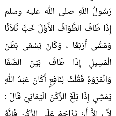
رَسُولُ اللهِ صلى الله عليه وسلم
إِذَا طَافَ الطَّوَافَ الأَوَّلَ خَبَّ ثَلاَثًا
وَمَشَى أَرْبَعًا ، وَكَانَ يَسْعَى بَطْنَ
الْمَسِيلِ إِذَا طَافَ بَيْنَ الصَّفَا
وَالْمَرْوَةِ فَقُلْتُ لِنَافِعٍ أَكَانَ عَبْدُ اللهِ
يَمْشِي إِذَا بَلَغَ الرُّكْنَ الْيَمَانِيَ قَالَ :
لاََ ، إِلاَّ أَنْ يُزَاحَمَ عَلَى الرُّكْنِ فَإِنَّهُ