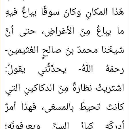
هَذا المكانِ وكانَ سوقًا يباعُ فيهِ
ما يباعُ مِنَ الأغراضِ، حتى أنَّ
شيخَنا محمدَ بنَ صالحٍ العُثيمين-
رحمَهُ اللهُ- يحدِّثُني يقولُ:
اشتريتُ نظارةً مِنَ الدكاكينِ التي
كانتْ تحيطُ بالمسعَى، فهذا أمرٌ
أدركَه كبارُ السنِّ ويعرِفونَه؛