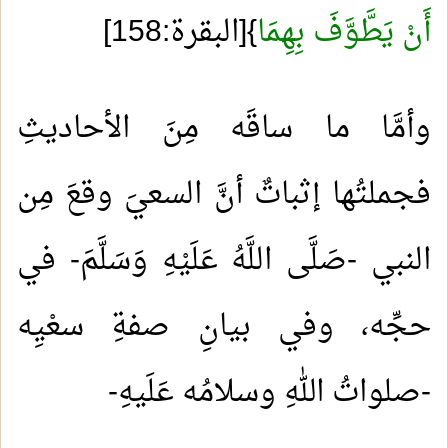
أَنْ يَطَّوَّفَ بِهِمَا
}[البقرة:158]
وأمَّا ما ساقَه مِنَ الأحاديثِ
فجملتُها إثباتٌ أنَّ السعيَ وقعَ مِن
النبي -صَلَّى اللَّهُ عَلَيْهِ وَسَلَّمَ- في
حجِّه، وفي بيانِ صفةِ سعْيِه
-صلواتُ اللهِ وسلامُه عَلَيهِ-