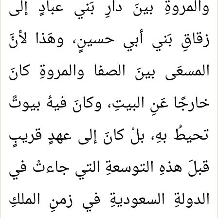
والمروةِ بينَ دارِ بَني عبادٍ إلى
زقاقِ بَني أبي حسينٍ، وهَذا لأنَّ
المسعَى بينَ الصفا والمروةِ كانَ
خارجًا عَنِ البيتِ، وكانَ فيهُ بيوتٌ
تحيطُ بهِ، بلْ كانَ إلى عهدٍ قريبٍ
قبلَ هذهِ التوسعةِ التي جاءتْ في
الدولةِ السعوديةِ في زمنِ الملكِ