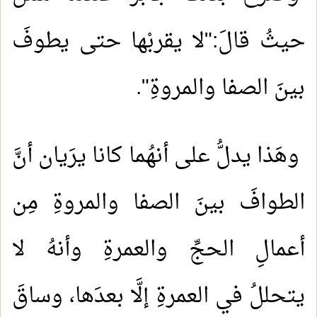
حيثُ قالَ:"لا يقربْها حتى يطوفَ
بينَ الصفا والمروةِ".
وهَذا يدلُّ على أنهُما كانا يرَيان أنَّ
الطوافَ بينَ الصفا والمروةِ مِن
أعمالِ الحجِّ والعمرةِ وأنهُ لا
يتحللُ في العمرةِ إلَّا بعدَها، وساقَ