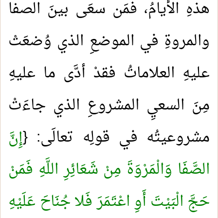
هذهِ الأيامُ، فمَن سعَى بينَ الصفا
والمروةِ في الموضعِ الذي وُضعَتْ
عليهِ العلاماتُ فقدْ أدَّى ما عليهِ
مِنَ السعيِ المشروعِ الذي جاءَتْ
مشروعيتُه في قولِه تعالَى: {
إِنَّ
الصَّفَا وَالْمَرْوَةَ مِنْ شَعَائِرِ اللَّهِ فَمَنْ
حَجَّ الْبَيْتَ أَوِ اعْتَمَرَ فَلا جُنَاحَ عَلَيْهِ