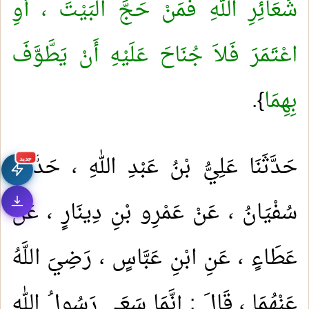
شَعَائِرِ اللهِ فَمَنْ حَجَّ الْبَيْتَ ، أَوِ
اعْتَمَرَ فَلاَ جُنَاحَ عَلَيْهِ أَنْ يَطَّوَّفَ
بِهِمَا
}.
حَدَّثَنَا عَلِيُّ بْنُ عَبْدِ اللهِ ، حَدَّثَنَا
جديد
سُفْيَانُ ، عَنْ عَمْرِو بْنِ دِينَارٍ ، عَنْ
عَطَاءٍ ، عَنِ ابْنِ عَبَّاسٍ ، رَضِيَ اللَّهُ
عَنْهُمَا ، قَالَ : إِنَّمَا سَعَى رَسُولُ اللهِ