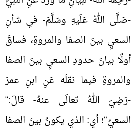
-رحِمَه اللهُ- لبيانِ ما وردَ عَنِ النبيِّ
-صَلَّى اللهُ عَلَيهِ وسَلَّمَ- في شأنِ
السعيِ بينَ الصفا والمروةِ، فساقَ
أولًا بيانَ حدودِ السعيِ بينَ الصفا
والمروةِ فيما نقلَه عَنِ ابنِ عمرَ
-رَضِيَ اللهُ تعالَى عنهُ- قالَ:"
السعيُ"؛ أي: الذي يكونُ بينَ الصفا