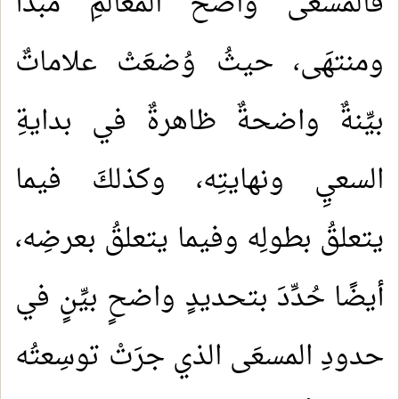
فالمسعَى واضحُ المعالمِ مبدأٌ
ومنتهَى، حيثُ وُضعَتْ علاماتٌ
بيِّنةٌ واضحةٌ ظاهرةٌ في بدايةِ
السعيِ ونهايتِه، وكذلكَ فيما
يتعلقُ بطولِه وفيما يتعلقُ بعرضِه،
أيضًا حُدِّدَ بتحديدٍ واضحٍ بيِّنٍ في
حدودِ المسعَى الذي جرَتْ توسِعتُه