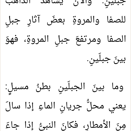
جبلَينِ: والآنَ يشاهدُ الذاهبُ
للصفا والمروةِ بعضَ آثارِ جبلِ
الصفا ومرتفعَ جبلِ المروةِ، فهوَ
بينَ جبلَينِ.
وما بينَ الجبلَينِ بطنُ مسيلٍ:
يعني محلُّ جريانِ الماءِ إذا سالَ
مِنَ الأمطارِ، فكانَ النبيُّ إذا جاءَ