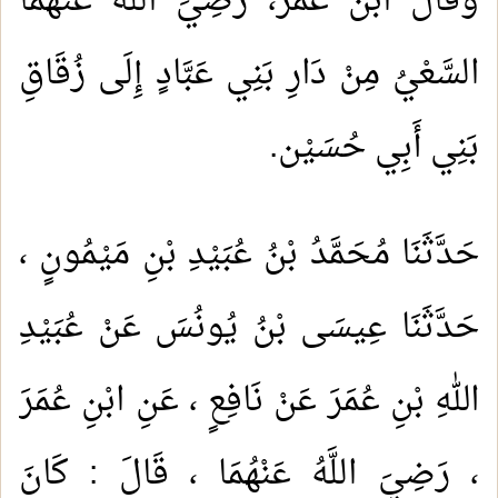
وَقَالَ ابْنُ عُمَرَ، رَضِيَ اللَّهُ عَنْهُمَا
السَّعْيُ مِنْ دَارِ بَنِي عَبَّادٍ إِلَى زُقَاقِ
بَنِي أَبِي حُسَيْن.
حَدَّثَنَا مُحَمَّدُ بْنُ عُبَيْدِ بْنِ مَيْمُونٍ ،
حَدَّثَنَا عِيسَى بْنُ يُونُسَ عَنْ عُبَيْدِ
اللهِ بْنِ عُمَرَ عَنْ نَافِعٍ ، عَنِ ابْنِ عُمَرَ
، رَضِيَ اللَّهُ عَنْهُمَا ، قَالَ : كَانَ