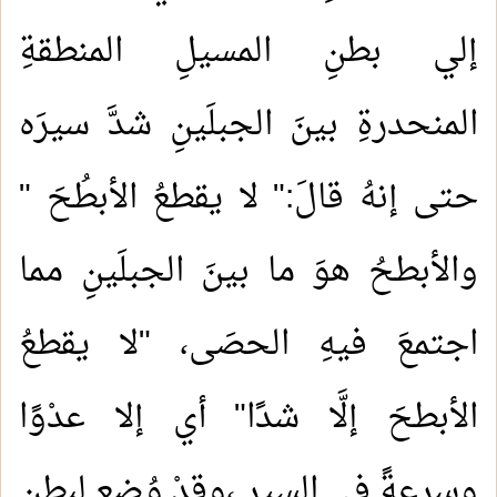
إلي بطنِ المسيلِ المنطقةِ
المنحدرةِ بينَ الجبلَينِ شدَّ سيرَه
حتى إنهُ قالَ:" لا يقطعُ الأبطُحَ "
والأبطحُ هوَ ما بينَ الجبلَينِ مما
اجتمعَ فيهِ الحصَى، "لا يقطعُ
الأبطحَ إلَّا شدًا" أي إلا عدْوًا
وسرعةً في السيرِ ،وقدْ وُضع لبطنِ