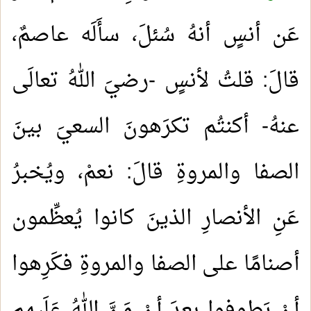
عَن أنسٍ أنهُ سُئلَ، سأَلَه عاصمٌ،
قالَ: قلتُ لأنسٍ -رضيَ اللهُ تعالَى
عنهُ- أكنتُم تكرَهونَ السعيَ بينَ
الصفا والمروةِ قالَ: نعمْ، ويُخبرُ
عَنِ الأنصارِ الذينَ كانوا يُعظِّمون
أصنامًا على الصفا والمروةِ فكَرِهوا
أنْ يَطوفوا بعدَ أنْ مَنَّ اللهُ عَلَيهم