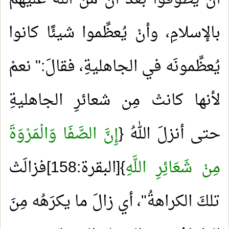
بالإسلامِ، وأنْ يُعظِّموا شيئًا كانوا
يُعظِّمونَه في الجاهليةِ، فقالَ:" نعمْ
لأنها كانتْ مِن شعائرِ الجاهليةِ
حتى أنزلَ اللهُ {
إِنَّ الصَّفَا وَالْمَرْوَةَ
مِنْ شَعَائِرِ اللَّهِ
}[البقرة:158]فزالَتْ
تلكَ الكراهةُ"، أي زالَ ما يكرَهُه مِنَ