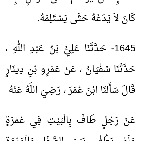
كَانَ لاَ يَدَعُهُ حَتَّى يَسْتَلِمَهُ.
1645- حَدَّثَنَا عَلِيُّ بْنُ عَبْدِ اللهِ ،
حَدَّثَنَا سُفْيَانُ ، عَنْ عَمْرِو بْنِ دِينَارٍ
قَالَ سَأَلْنَا ابْنَ عُمَرَ ، رَضِيَ اللَّهُ عَنْهُ
عَنْ رَجُلٍ طَافَ بِالْبَيْتِ فِي عُمْرَةٍ