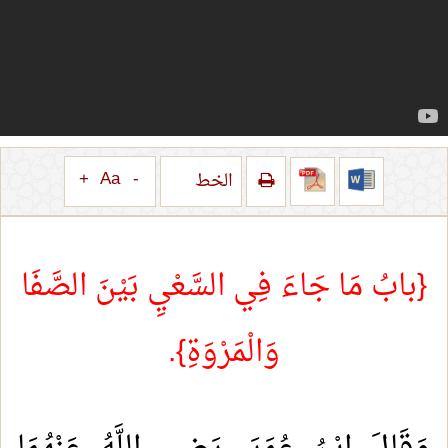
+
Aa
-
الخط
{بابُ مَا جَاءَ فِي السَّعْيِ بَيْنَ الصَّفَا
وَالْمَرْوَةِ}.