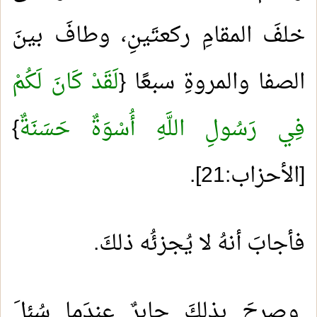
خلفَ المقامِ ركعتَينِ، وطافَ بينَ
الصفا والمروةِ سبعًا {
لَقَدْ كَانَ لَكُمْ
فِي رَسُولِ اللَّهِ أُسْوَةٌ حَسَنَةٌ
}
[الأحزاب:21].
فأجابَ أنهُ لا يُجزئُه ذلكَ.
وصرحَ بذلكَ جابرٌ عندَما سُئلَ