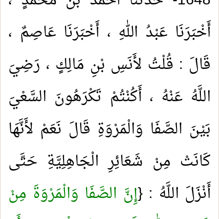
1648- حَدَّثَنَا أَحْمَدُ بْنُ مُحَمَّدٍ ،
أَخْبَرَنَا عَبْدُ اللهِ ، أَخْبَرَنَا عَاصِمٌ ،
قَالَ : قُلْتُ لأَنَسِ بْنِ مَالِكٍ ، رَضِيَ
اللَّهُ عَنْهُ ، أَكُنْتُمْ تَكْرَهُونَ السَّعْيَ
بَيْنَ الصَّفَا وَالْمَرْوَةِ قَالَ نَعَمْ لأَنَّهَا
كَانَتْ مِنْ شَعَائِرِ الْجَاهِلِيَّةِ حَتَّى
أَنْزَلَ اللَّهُ : {
إِنَّ الصَّفَا وَالْمَرْوَةَ مِنْ