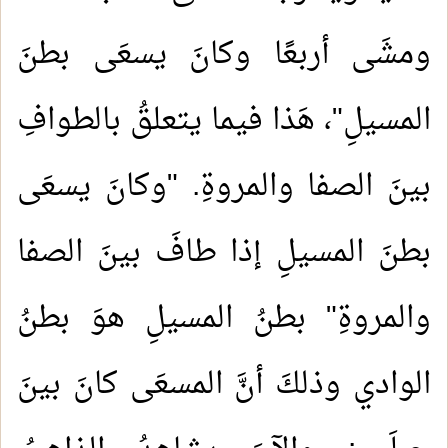
ومشَى أربعًا وكانَ يسعَى بطنَ
المسيلِ"، هَذا فيما يتعلقُ بالطوافِ
بينَ الصفا والمروةِ. "وكانَ يسعَى
بطنَ المسيلِ إذا طافَ بينَ الصفا
والمروةِ" بطنُ المسيلِ هوَ بطنُ
الوادي وذلكَ أنَّ المسعَى كانَ بينَ