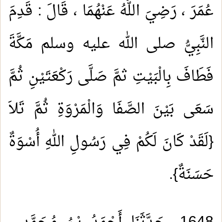
عُمَرَ ، رَضِيَ اللَّهُ عَنْهُمَا ، قَالَ : قَدِمَ
النَّبِيُّ صلى الله عليه وسلم مَكَّةَ
فَطَافَ بِالْبَيْتِ ثمَّ صَلَّى رَكْعَتَيْنِ ثُمَّ
سَعَى بَيْنَ الصَّفَا وَالْمَرْوَةِ ثُمَّ تَلاَ
{لَقَدْ كَانَ لَكُمْ فِي رَسُولِ اللهِ أُسْوَةٌ
حَسَنَةٌ}.