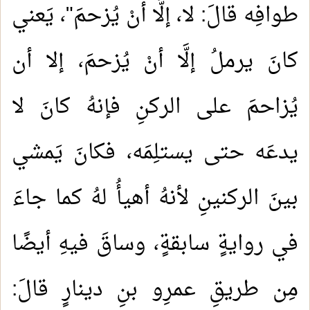
طوافِه قالَ: لا، إلَّا أنْ يُزحمَ"، يَعني
كانَ يرملُ إلَّا أنْ يُزحمَ، إلا أن
يُزاحمَ على الركنِ فإنهُ كانَ لا
يدعَه حتى يستلِمَه، فكانَ يَمشي
بينَ الركنينِ لأنهُ أهيأُ لهُ كما جاءَ
في روايةٍ سابقةٍ، وساقَ فيهِ أيضًا
مِن طريقِ عمرِو بنِ دينارٍ قالَ: