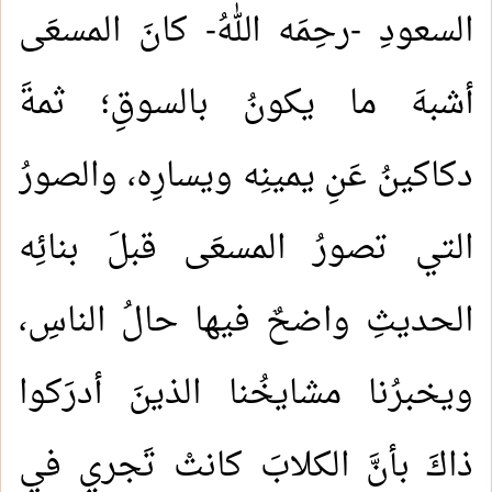
السعودِ -رحِمَه اللهُ- كانَ المسعَى
أشبهَ ما يكونُ بالسوقِ؛ ثمةَ
دكاكينُ عَنِ يمينِه ويسارِه، والصورُ
التي تصورُ المسعَى قبلَ بنائِه
الحديثِ واضحٌ فيها حالُ الناسِ،
ويخبرُنا مشايخُنا الذينَ أدرَكوا
ذاكَ بأنَّ الكلابَ كانتْ تَجري في