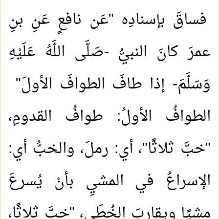
فساقَ بإسنادِه "عَن نافعٍ عَنِ بنِ
عمرَ كانَ النبيُّ -صَلَّى اللَّهُ عَلَيْهِ
وَسَلَّمَ- إذا طافَ الطوافَ الأولَ"
الطوافُ الأولُ: طوافُ القدومِ،
"خبَّ ثلاثًا"، أي: رملَ، والخبُّ أي:
الإسراعُ في المشيِ بأنْ يُسرعَ
مشيًا ويقاربَ الخُطَى، "خبَّ ثلاثًا،