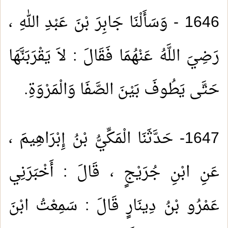
1646 - وَسَأَلْنَا جَابِرَ بْنَ عَبْدِ اللهِ ،
رَضِيَ اللَّهُ عَنْهُمَا فَقَالَ : لاَ يَقْرَبَنَّهَا
حَتَّى يَطُوفَ بَيْنَ الصَّفَا وَالْمَرْوَةِ.
1647- حَدَّثَنَا الْمَكِّيُّ بْنُ إِبْرَاهِيمَ ،
عَنِ ابْنِ جُرَيْجٍ ، قَالَ : أَخْبَرَنِي
عَمْرُو بْنُ دِينَارٍ قَالَ : سَمِعْتُ ابْنَ