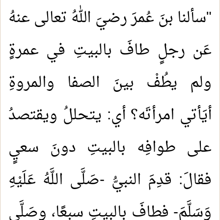
"سألنا بنَ عُمرَ رضيَ اللهُ تعالى عنهُ
عَن رجلٍ طافَ بالبيتِ في عمرةٍ
ولم يطُفْ بينَ الصفا والمروةِ
أيَأتي امرأتَه؟ أي: يتحللُ ويقتصدُ
على طوافِه بالبيتِ دونَ سعيٍ
فقالَ: قدِمَ النبيُّ -صَلَّى اللَّهُ عَلَيْهِ
وَسَلَّمَ- فطافَ بالبيتِ سبعًا، وصَلَّى