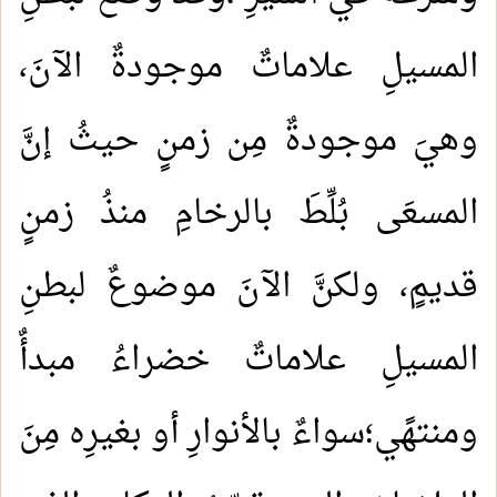
المسيلِ علاماتٌ موجودةٌ الآنَ،
وهيَ موجودةٌ مِن زمنٍ حيثُ إنَّ
المسعَى بُلِّطَ بالرخامِ منذُ زمنٍ
قديمٍ، ولكنَّ الآنَ موضوعٌ لبطنِ
المسيلِ علاماتٌ خضراءُ مبدأٌ
ومنتهًي؛سواءٌ بالأنوارِ أو بغيرِه مِنَ