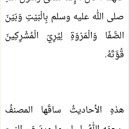
صلى الله عليه وسلم بِالْبَيْتِ وَبَيْنَ
الصَّفَا وَالْمَرْوَةِ لِيُرِيَ الْمُشْرِكِينَ
قُوَّتَهُ.
هذهِ الأحاديثُ ساقَها المصنفُ