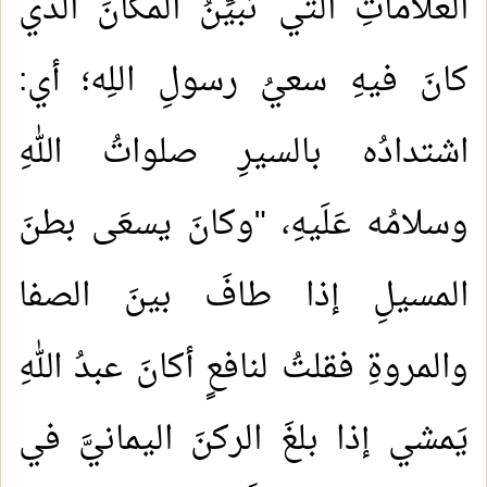
العلاماتِ التي تبيِّنُ المكانَ الذي
كانَ فيهِ سعيُ رسولِ اللِه؛ أي:
اشتدادُه بالسيرِ صلواتُ اللهِ
وسلامُه عَلَيهِ، "وكانَ يسعَى بطنَ
المسيلِ إذا طافَ بينَ الصفا
والمروةِ فقلتُ لنافعٍ أكانَ عبدُ اللهِ
يَمشي إذا بلغَ الركنَ اليمانيَّ في