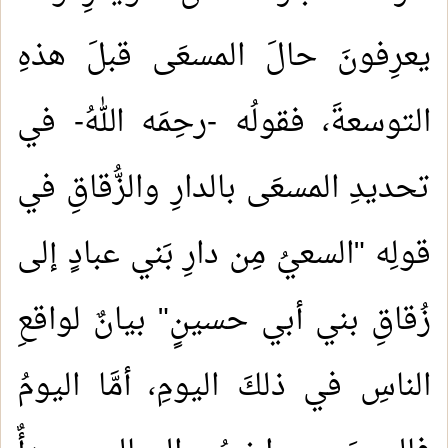
يعرِفونَ حالَ المسعَى قبلَ هذهِ
التوسعةَ، فقولُه -رحِمَه اللهُ- في
تحديدِ المسعَى بالدارِ والزُّقاقِ في
قولِه "السعيُ مِن دارِ بَني عبادٍ إلى
زُقاقِ بني أبي حسينٍ" بيانٌ لواقعِ
الناسِ في ذلكَ اليومِ، أمَّا اليومُ