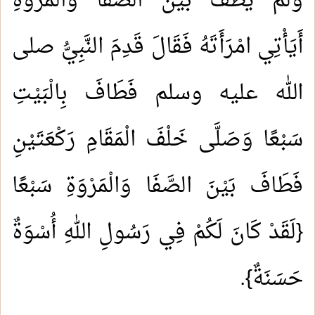
وَلَمْ يَطُفْ بَيْنَ الصَّفَا وَالْمَرْوَةِ
أَيَأْتِي امْرَأَتَهُ فَقَالَ قَدِمَ النَّبِيُّ صلى
الله عليه وسلم فَطَافَ بِالْبَيْتِ
سَبْعًا وَصَلَّى خَلْفَ الْمَقَامِ رَكْعَتَيْنِ
فَطَافَ بَيْنَ الصَّفَا وَالْمَرْوَةِ سَبْعًا
{لَقَدْ كَانَ لَكُمْ فِي رَسُولِ اللهِ أُسْوَةٌ
حَسَنَةٌ}.