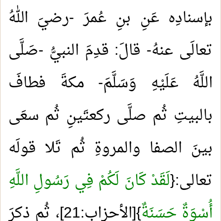
بإسنادِه عَنِ بنِ عُمرَ -رضيَ اللهُ
تعالَى عنهُ- قالَ: قدِمَ النبيُّ -صَلَّى
اللَّهُ عَلَيْهِ وَسَلَّمَ- مكةَ فطافَ
بالبيتِ ثُم صلَّى ركعتَينِ ثُم سعَى
بينَ الصفا والمروةِ ثُم تَلا قولَه
تعالى:{
لَقَدْ كَانَ لَكُمْ فِي رَسُولِ اللَّهِ
أُسْوَةٌ حَسَنَةٌ
}[الأحزابِ:21]، ثُم ذكرَ