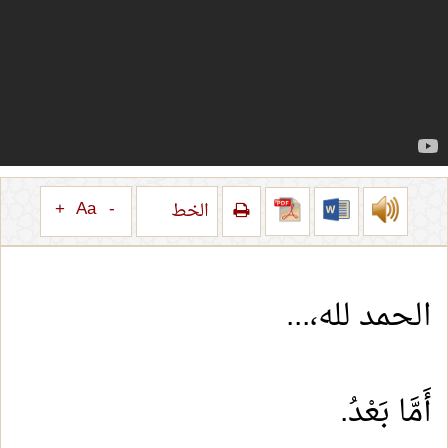
+
Aa
-
الخط
الحمد لله،
...
أَمَّا بَعْدُ
.