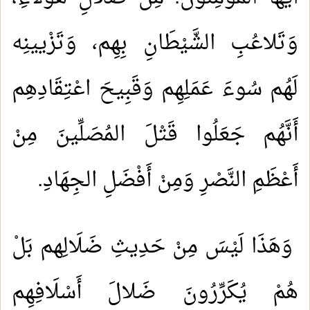
وَتَلاعُبِ الشَّيْطَانِ بِهِم، وَتَزْيينِه
لَهُم سُوءَ عَمَلِهِم وَقَبِيحَ اعْتِقَادِهِم
أَنَّهُم جَعَلُوا قَتْلَ المُصَلِّينَ مِنْ
أَعْظَمِ النَّصْرِ وَمِنْ أَفْضَلِ الجِهَادِ.
وَهَذَا لَيْسَ مِنْ حَدِيثِ ضَلَالِهم بَلْ
هُمْ يُكَرِّرُونَ ضَلالَ أَسْلَافِهِم