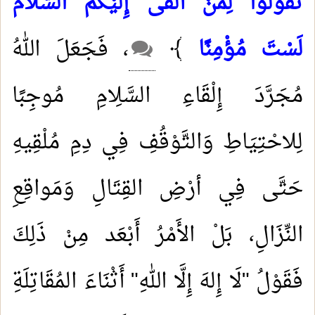
تَقُولُوا لِمَنْ أَلْقَى إِلَيْكُمُ السَّلَامَ
لَسْتَ مُؤْمِنًا
﴾
، فَجَعَلَ اللهُ
مُجَرَّدَ إِلْقَاءِ السَّلِامِ مُوجِبًا
لِلاحْتِيَاطِ وَالتَّوْقُفِ فِي دِمِ مُلْقِيهِ
حَتَّى فِي أرْضِ القِتَالِ وَمَواقِعِ
النِّزَالِ، بَلْ الأَمْرُ أَبْعَد مِنْ ذَلِكَ
فَقَوْلُ "لَا إِلهَ إِلَّا اللهِ" أَثْنَاءَ المُقَاتِلَةِ