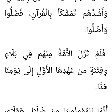
وَأَشَدَُهُم تَمَسُّكَاً بِالْقُرآنِ، فَضَلُّوا
وَأَضَلُّوا.
فَلَمْ تَزَلْ الأَمَّةُ مِنْهُم فِي بَلَاءٍ
وِفِتْنَةٍ منْ عَهْدِهَا الأَوَّلِ إِلَى يَوْمِنَا
هَذَا
.
أَيُّهَا المُؤمِنُونَ! مِنْ ضَلَالِ هَؤلَاءِ،