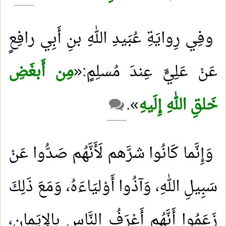
وفِي رِوايَةِ عُبَيدِ اللهِ بنِ أَبِي رافِعٍ
عَنْ عَلِيٍّ عِندَ مُسلِمٍ:«
مِن أَبغَضِ
خَلقِ اللهِ إِلَيهِ
».
وَإِنَّما كَانُوا شرَّهم لَأَنَّهُم صَدُّوا عَنْ
سَبِيلِ اللهِ، وَآذُوا أَوْليَاءَهُ، وَمَعَ ذَلِكَ
زَعَمُوا أَنَّهُم أَعْرَفُ النَّاسِ بِالإِيَمانِ،