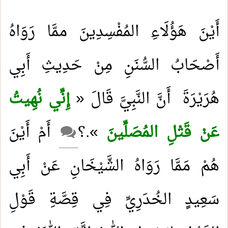
أَيْنَ هَؤُلَاءِ المُفْسِدِينَ ممَّا رَوَاهُ
أَصْحَابُ السُّنَنِ مِنْ حَدِيثِ أَبِي
هُرَيْرَةَ أَنَّ النَّبِيَّ قَالَ «
إِنِّي نُهِيتُ
عَنْ قَتْلِ المُصَلِّينَ
».؟
أَمْ أَيْنَ
هُمْ مَمَّا رَوَاهُ الشَّيْخَانِ عَنْ أَبِي
سَعِيدٍ الخُدَرِيِّ فِي قِصَّةِ قَوْلِ