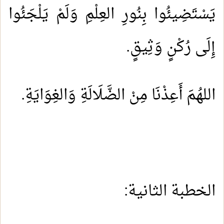
يَسْتَضِيئُوا بِنُورِ العِلْمِ وَلَمْ يَلْجَئُوا
إِلَى رُكْنٍ وَثِيقٍ
.
اللهُمَ أَعِذْنَا مِنْ الضَّلَالَةِ وَالغِوَايَةِ
.
الخطبة الثانية
: