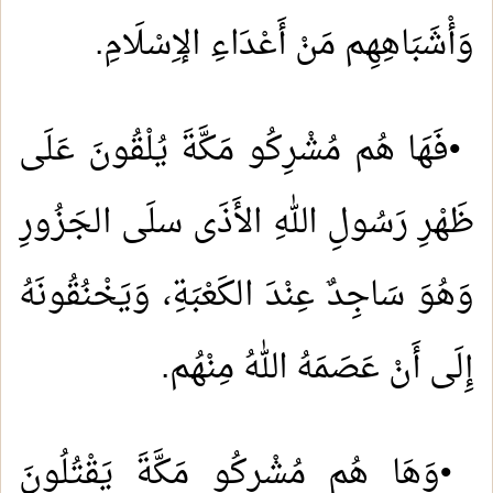
وَأْشَبَاهِهِم مَنْ أَعْدَاءِ الإِسْلَامِ
.
•
فَهَا هُم مُشْرِكُو مَكَّةَ يُلْقُونَ عَلَى
ظَهْرِ رَسُولِ اللهِ الأَذَى سلَى الجَزُورِ
وَهُوَ سَاجِدٌ عِنْدَ الكَعْبَةِ، وَيَخْنُقُونَهُ
إِلَى أَنْ عَصَمَهُ اللهُ مِنْهُم
.
•
وَهَا هُم مُشْرِكُو مَكَّةَ يَقْتُلُونَ