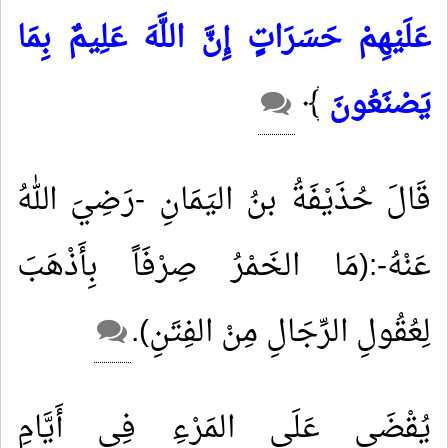
عَلَيْهِمْ حَسَرَاتٍ إِنَّ اللَّهَ عَلِيمٌ بِمَا
يَصْنَعُونَ
﴾
قَالَ حُذَيْفَةُ بنُ اليَمَانِ -رَضِيَ اللهُ
عَنْهُ-:(مَا الخَمْرُ صِرْفَاً بِأَذْهَبَ
لِعُقُولِ الرِّجَالِ مِنْ الفِتَنِ)
.
يُقْضَى عَلَى المَرْءِ فِي أَيَّامِ