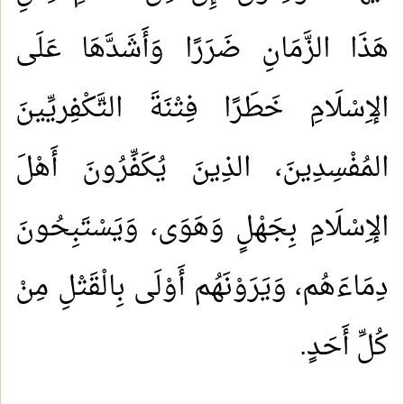
هَذَا الزَّمَانِ ضَرَرًا وَأَشَدَّهَا عَلَى
الإِسْلَامِ خَطَرًا فِتْنَةَ التَّكْفِريِّينَ
المُفْسِدِينَ، الذِينَ يُكَفِّرُونَ أَهْلَ
الإِسْلَامِ بِجَهْلٍ وَهَوَى، وَيَسْتَبِحُونَ
دِمَاءَهُم، وَيَرَوْنَهُم أَوْلَى بِالْقَتْلِ مِنْ
كُلِّ أَحَدٍ.