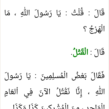
قَالَ : قُلْتُ : يَا رَسُولَ اللهِ ، مَا
الْهَرْجُ ؟
قَالَ :
الْقَتْلُ
.
فَقَالَ بَعْضُ الْمُسلِمِينَ : يَا رَسُولَ
اللهِ ، إِنَّا نَقْتُلُ الآنَ فِي اْلعَامِ
الْوَاحِدِ ، مِنَ الْمُشْرِكِينَ كَذَا وَكَذَا
.