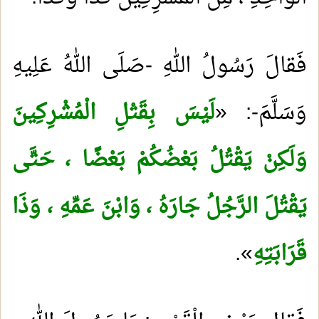
فَقالَ رَسُولُ اللهِ -صَلَى اللهُ عَلِيهِ
وَسَلَّمَ-: «
لَيْسَ بِقَتْلِ الْمُشْرِكِينَ
وَلَكِنْ يَقْتُلُ بَعْضُكُمْ بَعْضًا ، حَتَّى
يَقْتُلَ الرَّجُلُ جَارَهُ ، وَابْنَ عَمِّهِ ، وَذَا
قَرَابَتِهِ
»
.