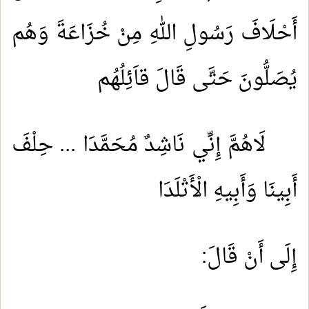
أَحْلَافَ رَسُولِ اللهِ مِنْ خُزَاعَةَ وَهُم
يُصَلُّونَ حَتَّى قَالَ قاَئِلُهُم
لَاهُمَّ إِنِّي نَاشِدٌ مُحَمَّدَا ... حِلْفَ
أَبِينَا وَأَبِيهِ الْأَتْلَدَا
إِلَى أَنْ قَالَ: