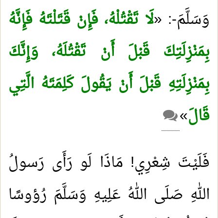
وَسَلَّمَ-: «
لَا تَقْتُلْهُ، فَإِنْ قَتَلْتَهُ فَإِنَّهُ
بِمَنْزِلَتِكَ قَبْلَ أَنْ تَقْتُلَهُ، وَإِنَّكَ
بِمَنْزِلَتِهِ قَبْلَ أَنْ يَقُولَ كَلِمَتَهُ الَّتِي
قَالَ
«
فَلَيْتَ شِعْرِي! مَاذَا لَو رَأَى رَسولُ
اللهِ صَلَى اللهُ عَلِيهِ وَسَلَّمَ رُؤوسًا