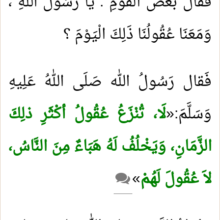
فَقال بَعْض الْقَوْمِ : يَا رَسُولَ اللهِ ،
وَمَعَنَا عُقُولُنَا ذَلِكَ الْيَوْمَ ؟
فَقال رَسُولُ الله صَلَى اللهُ عَلِيهِ
وَسَلَّمَ:«
لَا، تُنْزَعُ عُقُولُ أكْثَرِ ذلِكَ
الزَّمَانِ، وَيَخْلُفُ لَهُ هَبَاءٌ مِنَ النَّاسُ،
لاَ عُقُولَ لَهُمْ
«