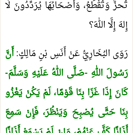
تُحزُّ وَتُقْطَعُ، وَأَصْحَابُهَا يُرَدِّدُونَ لَا
إِلهَ إِلَّا اللهَ؟
رَوَى البُخَارِيُّ عَنْ أَنَسِ بْنِ مَالِكٍ:
أَنَّ
رَسُولَ اللهِ -صَلَّى اللهُ عَلَيْهِ وَسَلَّمَ-
كَانَ إِذَا غَزَا بِنَا قَوْمًا، لَمْ يَكُنْ يَغْزُو
بِنَا حَتَّى يُصْبِحَ وَيَنْظُرَ، فَإِنْ سَمِعَ
أَذَانًا كَفَّ عَنْهُمْ، وَإِنْ لَمْ يَسْمَعْ أَذَانًا