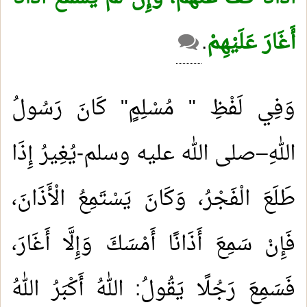
أَغَارَ عَلَيْهِمْ
.
وَفِي لَفْظِ " مُسْلِمٍ" كَانَ رَسُولُ
اللهِ–صلى الله عليه وسلم-يُغِيرُ إِذَا
طَلَعَ الْفَجْرُ، وَكَانَ يَسْتَمِعُ الْأَذَانَ،
فَإِنْ سَمِعَ أَذَانًا أَمْسَكَ وَإِلَّا أَغَارَ،
فَسَمِعَ رَجُلًا يَقُولُ: اللهُ أَكْبَرُ اللهُ