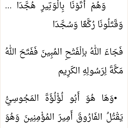
وَهُمْ أَتَوْنَا بِالْوَتِيرِ هُجَّدَا ...
وَقَتَلُونَا رُكَّعًا وَسُجَّدَا
فَجَاءَ اللهُ باِلْفَتْحِ المُبِينَ فَفَتَحَ اللهُ
مَكَّةَ لِرَسُولِهِ الكَرِيم
•
وَهَا هُوَ أَبُو لُؤْلُؤَةَ المَجُوسِيُّ
يَقْتُلُ الفَارُوقَ أَمِيرَ المُؤْمِنِينَ وَهُوَ