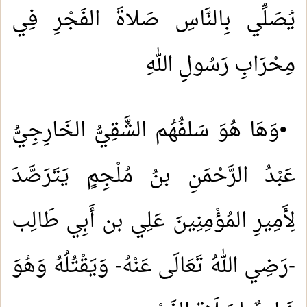
يُصَلِّي بِالنَّاسِ صَلاةَ الفَجْرِ فِي
مِحْرَابِ رَسُولِ اللهِ
•
وَهَا هُوَ سَلفُهُم الشَّقِيُّ الخَارِجِيُّ
عَبْدُ الرَّحْمَنِ بنُ مُلْجِمٍ يَتَرَصَّدَ
لِأَمِيرِ المُؤْمِنِينَ عَلِي بن أَبِي طَالِب
-رَضِي اللهُ تَعَالَى عَنْهُ- وَيَقْتُلُهُ وَهُوَ