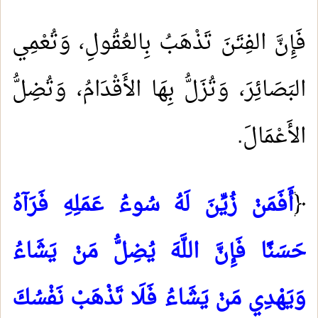
فَإِنَّ الفِتَنَ تَذْهَبُ بِالعُقُولِ، وَتُعْمِي
البَصَائِرَ، وَتُزَلُّ بِهَا الأَقْدَامُ، وَتُضِلُّ
الأَعْمَالَ
.
﴿
أَفَمَنْ زُيِّنَ لَهُ سُوءُ عَمَلِهِ فَرَآهُ
حَسَنًا فَإِنَّ اللَّهَ يُضِلُّ مَنْ يَشَاءُ
وَيَهْدِي مَنْ يَشَاءُ فَلَا تَذْهَبْ نَفْسُكَ