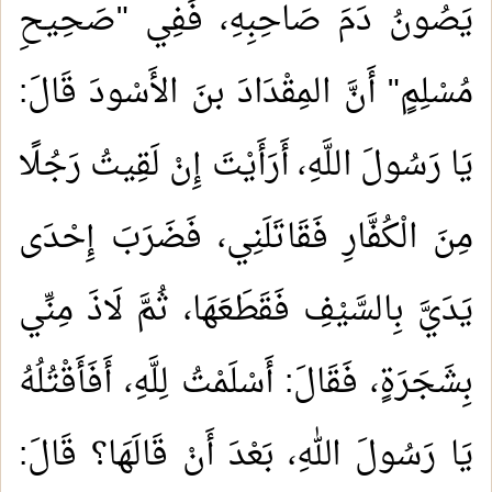
يَصُونُ دَمَ صَاحِبِهِ، فَفِي "صَحِيحِ
مُسْلِمٍ" أَنَّ المِقْدَادَ بنَ الأَسْودَ قَالَ:
يَا رَسُولَ اللَّهِ، أَرَأَيْتَ إِنْ لَقِيتُ رَجُلًا
مِنَ الْكُفَّارِ فَقَاتَلَنِي، فَضَرَبَ إِحْدَى
يَدَيَّ بِالسَّيْفِ فَقَطَعَهَا، ثُمَّ لَاذَ مِنِّي
بِشَجَرَةٍ، فَقَالَ: أَسْلَمْتُ لِلَّهِ، أَفَأَقْتُلُهُ
يَا رَسُولَ اللهِ، بَعْدَ أَنْ قَالَهَا؟ قَالَ: