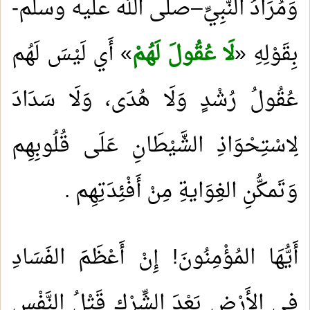
وَمُرَادُ النَّبِيِّ–صلى الله عليه وسلم-
بِقَوْلِهِ «
لَا عُقُولَ لَهُمْ
» أَي لَيْسَ لَهُم
عُقُولُ رُشْدٍ وَلَا هُدَى، وَلَا سَدَادَ
لِاسْتِحْوَاذِ الشَّيْطَانِ عَلَى قُلُوبِهِم
وَتَمكُّنِ الغِوَايةِ مِنْ أَفْئِدَتِهِم
.
أَيُّهَا المُؤْمِنُونَ! إِنْ أَعْظَمَ الفَسَادِ
فِي الأَرْضِ بَعْدَ الشِّرْكِ قَتْلُ النَّفْسِ