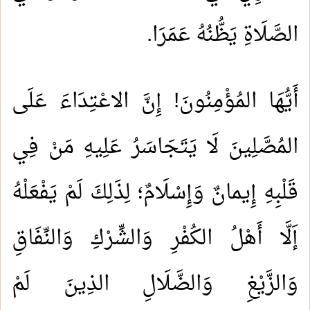
الصَّلَاةِ يَظُّنُهُ عَمَرَا
.
أَيُّهَا المُؤْمِنُونَ! إِنَّ الاعْتِدَاءَ عَلَى
المُصَّلِينَ لَا يَتَجَاسَرُ عَلِيهِ مَنْ فِي
قَلْبِهِ إِيمانٌ وَإِسْلَامٌ؛ لِذَلِكَ لَمْ يَفْعَلْهُ
إَلَّا أَهْلُ الكُفْرِ وَالشِّرْكِ وَالنِّفَاقِ
وَالزَّيْغِ وَالضَّلَالِ الذِينَ لَمْ