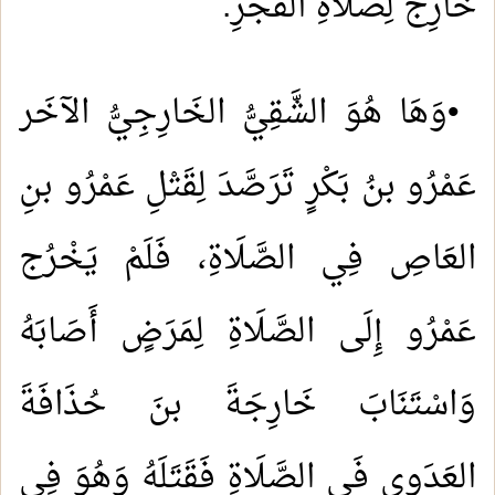
خَارِجٌ لِصَلَاةِ الفَجْرِ
.
•
وَهَا هُوَ الشَّقِيُّ الخَارِجِيُّ الآخَر
عَمْرُو بنُ بَكْرٍ تَرَصَّدَ لِقَتْلِ عَمْرُو بنِ
العَاصِ فِي الصَّلَاةِ، فَلَمْ يَخْرُج
عَمْرُو إِلَى الصَّلَاةِ لِمَرَضٍ أَصَابَهُ
وَاسْتَنَابَ خَارِجَةَ بنَ حُذَافَةَ
العَدَوِي فَي الصَّلَاةِ فَقَتَلَهُ وَهُوَ فِي