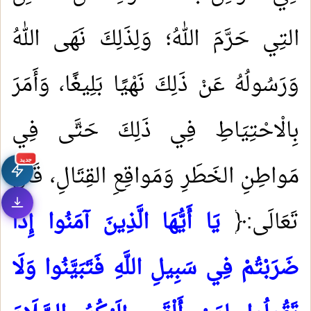
التِي حَرَّمَ اللهُ؛ وَلِذَلِكَ نَهَى اللهُ
وَرَسُولُهُ عَنْ ذَلِكَ نَهْيًا بَلِيغًا، وَأَمَرَ
بِالْاحْتِيَاطِ فِي ذَلِكَ حَتَّى فِي
جديد
مَواطِنِ الخَطَرِ وَمَواقِعِ القِتَالِ، قَالَ
تَعَالَى:﴿
يَا أَيُّهَا الَّذِينَ آمَنُوا إِذَا
ضَرَبْتُمْ فِي سَبِيلِ اللَّهِ فَتَبَيَّنُوا وَلَا