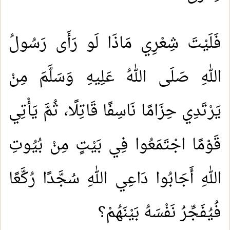
فَلَيْتَ شِعْرِي مَاذَا لَو رَأَى رَسُولُ
اللهِ صَلَى اللهُ عَلِيهِ وَسَلَّمَ مِنْ
يَرْتَدِي حِزَامًا نَاسِفًا قَاتِلًا، ثُمَّ يَأْتِي
قَوْمًا اجْتَمَعُوا فِي بَيْتٍ مِنْ بُيُوتِ
اللهِ أَجَابُوا دَاعِي اللهِ سُجَّدًا رُكَّعًا
فُيُفَجِّرُ نَفْسَهُ بَيْنَهُمْ؟