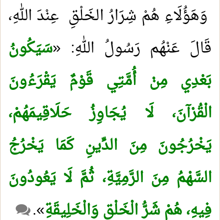
وَهَؤُلَاءِ هُمْ شِرَارُ الخَلْقِ عِنْدَ اللهِ،
قَالَ عَنْهُم رَسُولُ اللهِ: «
سَيَكُونُ
بَعْدِي مِنْ أُمَّتِي قَوْمٌ يَقْرَءُونَ
الْقُرْآنَ، لَا يُجَاوِزُ حَلَاقِيمَهُمْ،
يَخْرُجُونَ مِنَ الدِّينِ كَمَا يَخْرُجُ
السَّهْمُ مِنَ الرَّمِيَّةِ، ثُمَّ لَا يَعُودُونَ
فِيهِ، هُمْ شَرُّ الْخَلْقِ وَالْخَلِيقَةِ
».