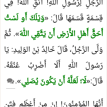
الرَّجُلِ لِرَسُولِ اللهِ! اتَّقِ اللهَ! فِي
قِسْمَةٍ قَسَمَهَا قَالَ: «
وَيْلَكَ أَو لَسْتُ
أَحَقَّ أَهْلِ الأَرْضِ أَنْ يَتَّقِي اللهَ
». ثُمَّ
وَلَّى الرَّجُلُ، قَالَ خَالِدُ بْنْ الوَلِيدِ: يَا
رَسُولَ اللهِ أَلَا أَضْرِبُ عُنُقَهُ.
قَالَ:«
لَا؛ لَعَلَّهُ أَنْ يَكُونَ يُصَلِي
«
.
أَيُّهَا المُؤمِنُونَ! إِنْ مِنْ أَعْظَمِ فِتَنِ