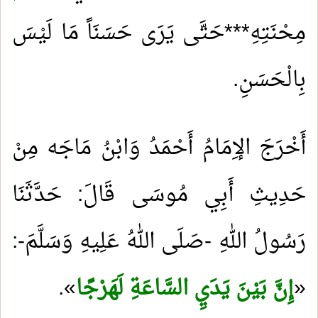
مِحْنَتِهِ***حَتَّى يَرَى حَسَنَاً مَا لَيْسَ
بِالْحَسَنِ
.
أَخْرَجَ الإِمَامُ أَحْمَدُ وَابْنُ مَاجَه مِنْ
حَدِيثِ أَبِي مُوسَى قَالَ: حَدَّثَنَا
رَسُولُ اللهِ -صَلَى اللهُ عَلِيهِ وَسَلَّمَ-:
«
إِنَّ بَيْنَ يَدَيِ السَّاعَةِ لَهَرْجًا
»
.