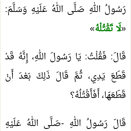
رَسُولُ اللهِ صَلَّى اللهُ عَلَيْهِ وَسَلَّمَ:
«
لَا تَقْتُلْهُ
«
قَالَ: فَقُلْتُ: يَا رَسُولَ اللهِ، إِنَّهُ قَدْ
قَطَعَ يَدِي، ثُمَّ قَالَ ذَلِكَ بَعْدَ أَنْ
قَطَعَهَا، أَفَأَقْتُلُهُ؟
قَالَ رَسُولُ اللهِ -صَلَّى اللهُ عَلَيْهِ