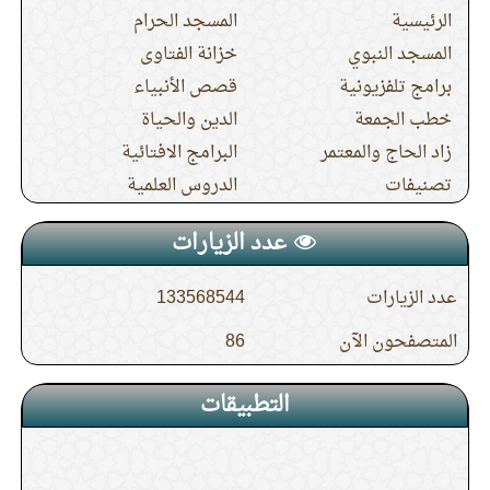
الرئيسية
المسجد الحرام
12.
الدرس (5) من شرح النصيحة الولدية
المسجد النبوي
خزانة الفتاوى
برامج تلفزيونية
قصص الأنبياء
13.
الدرس (5) شرح حديث جابر في صفة حج
خطب الجمعة
الدين والحياة
زاد الحاج والمعتمر
البرامج الافتائية
النبي صلى الله عليه وسلم
تصنيفات
الدروس العلمية
14.
الدرس (4) شرح حديث جابر في صفة حج
عدد الزيارات
النبي صلى الله عليه وسلم
عدد الزيارات
133568544
المتصفحون الآن
86
15.
الدرس (19) باب إذا رأى سيرا أو شيئا يكره
في الطواف قطعه
التطبيقات