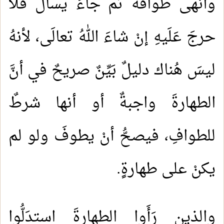
وأنهَى طوافَه ثُم جاءَ يسألُ فلا
حرجَ عَلَيهِ إنْ شاءَ اللهُ تعالَى، لأنهُ
ليسَ هُناك دليلٌ بَيِّنٌ صريحٌ في أنَّ
الطهارةَ واجبةٌ أو أنها شرطٌ
للطوافِ، فيصحُّ أنْ يطوفَ ولو لم
يكنْ على طهارةٍ.
والذين رَأَوا الطهارةَ استدَلُّوا