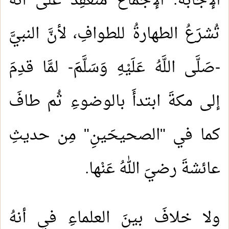
الإجابةُ: الإجماعُ منعقِدٌ على أنهُ
تُشرَعُ الطهارةُ للطوافِ، لأنَّ النبيَّ
-صَلَّى اللَّهُ عَلَيْهِ وَسَلَّمَ- لمَّا قدِمَ
إلى مكةَ ابتدأَ بالوضوءِ ثُم طافَ
كما في "الصحيحَينِ" مِن حديثِ
عائشةَ رضيَ اللهُ عَنْها.
ولا خلافَ بينَ العلماءِ في أنهُ