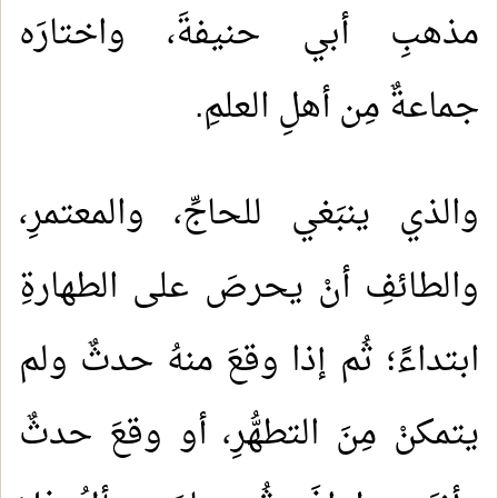
مذهبِ أبي حنيفةَ، واختارَه
جماعةٌ مِن أهلِ العلمِ.
والذي ينبَغي للحاجِّ، والمعتمرِ،
والطائفِ أنْ يحرصَ على الطهارةِ
ابتداءً؛ ثُم إذا وقعَ منهُ حدثٌ ولم
يتمكنْ مِنَ التطهُّرِ، أو وقعَ حدثٌ