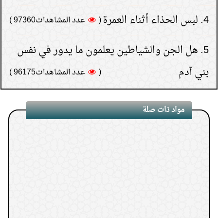
5.
هل الجن والشياطين يعلمون ما يدور في نفس
بني آدم
(
عدد المشاهدات96175 )
6.
كيف تعرف نتيجة الاستخارة؟
(
عدد المشاهدات93171 )
7.
هل يجوز إعطاء زكاة
مواد ذات صلة
المال إلى الأب أو الأم أو الإخوة
(
عدد المشاهدات91592 )
8.
حكم النظر إلى المواقع
الإباحية ثم الاستغفار بعد ذلك
(
عدد المشاهدات75980 )
1.
طواف المرأة وهي حائض لا يصح
9.
قراءة سورة البقرة لجلب