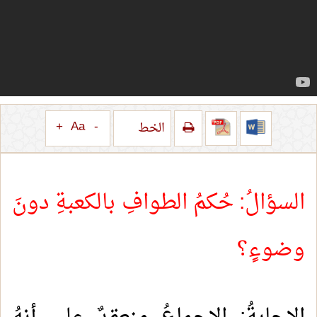
+
Aa
-
الخط
السؤالُ: حُكمُ الطوافِ بالكعبةِ دونَ
وضوءٍ؟