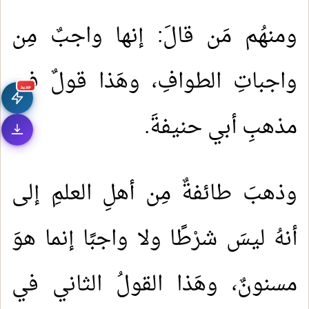
ومنهُم مَن قالَ: إنها واجبٌ مِن
واجباتِ الطوافِ، وهَذا قولٌ في
جديد
مذهبِ أبي حنيفةَ.
وذهبَ طائفةٌ مِن أهلِ العلمِ إلى
أنهُ ليسَ شرْطًا ولا واجبًا إنما هوَ
مسنونٌ، وهَذا القولُ الثاني في