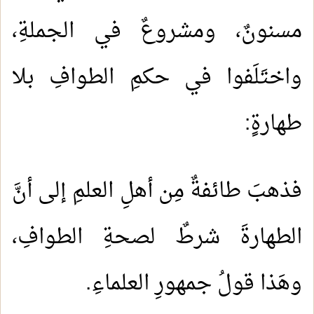
مسنونٌ، ومشروعٌ في الجملةِ،
واختَلَفوا في حكمِ الطوافِ بلا
طهارةٍ:
فذهبَ طائفةٌ مِن أهلِ العلمِ إلى أنَّ
الطهارةَ شرطٌ لصحةِ الطوافِ،
وهَذا قولُ جمهورِ العلماءِ.