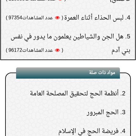
4.
لبس الحذاء أثناء العمرة
(
عدد المشاهدات97354 )
5.
هل الجن والشياطين يعلمون ما يدور في نفس
بني آدم
(
عدد المشاهدات96172 )
6.
كيف تعرف نتيجة الاستخارة؟
1.
أثر المحرمات العامة على الحج
(
عدد المشاهدات93165 )
7.
هل يجوز إعطاء زكاة
مواد ذات صلة
2.
أنظمة الحج لتحقيق المصلحة العامة
المال إلى الأب أو الأم أو الإخوة
3.
الحج المبرور
(
عدد المشاهدات91587 )
8.
حكم النظر إلى المواقع
4.
فريضة الحج في الإسلام
الإباحية ثم الاستغفار بعد ذلك
(
عدد المشاهدات75977 )