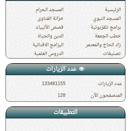
الرئيسية
المسجد الحرام
12.
الدرس (5) من شرح النصيحة الولدية
المسجد النبوي
خزانة الفتاوى
برامج تلفزيونية
قصص الأنبياء
13.
الدرس (5) شرح حديث جابر في صفة حج
خطب الجمعة
الدين والحياة
زاد الحاج والمعتمر
البرامج الافتائية
النبي صلى الله عليه وسلم
تصنيفات
الدروس العلمية
14.
الدرس (4) شرح حديث جابر في صفة حج
عدد الزيارات
النبي صلى الله عليه وسلم
عدد الزيارات
133481155
المتصفحون الآن
128
15.
الدرس (19) باب إذا رأى سيرا أو شيئا يكره
في الطواف قطعه
التطبيقات