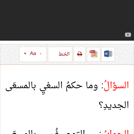
+
Aa
-
الخط
السؤالُ
: وما حكمُ السعْيِ بالمسعَى
الجديدِ؟