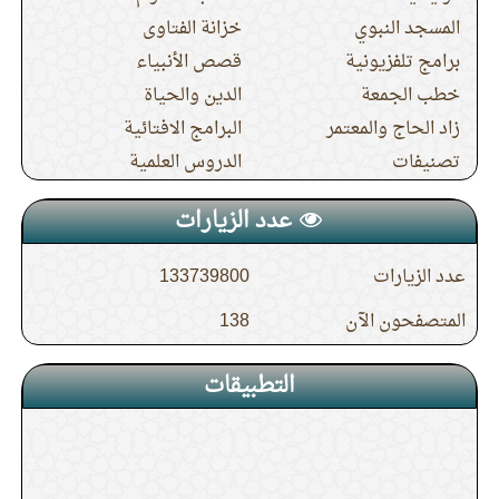
المسجد النبوي
خزانة الفتاوى
12.
الدرس (5) من شرح النصيحة الولدية
برامج تلفزيونية
قصص الأنبياء
خطب الجمعة
الدين والحياة
13.
الدرس (5) شرح حديث جابر في صفة حج
زاد الحاج والمعتمر
البرامج الافتائية
النبي صلى الله عليه وسلم
تصنيفات
الدروس العلمية
عدد الزيارات
14.
الدرس (4) شرح حديث جابر في صفة حج
عدد الزيارات
133739800
النبي صلى الله عليه وسلم
المتصفحون الآن
138
15.
الدرس (19) باب إذا رأى سيرا أو شيئا يكره
التطبيقات
في الطواف قطعه