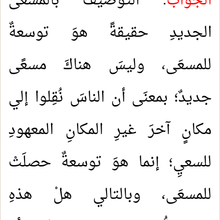
الجوابُ
: التوصيفُ بالمسعَى
الجديدِ حقيقةً هوَ توسعةٌ
للمسعَى، وليسَ هناكَ مسعًى
جديدٌ؛ بمعنَى أن الناسَ نُقِلوا إلي
مكانٍ آخرَ غيرِ المكانِ المعهودِ
للسعيِ؛ إنما هوَ توسعةٌ حصلَتْ
للمسعَى، وبالتالي هلْ هذهِ