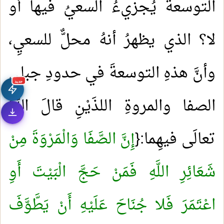
التوسعةُ يُجزيءُ السعيُ فيها أو
لا؟ الذي يظهرُ أنهُ محلٌّ للسعيِ،
وأنَّ هذهِ التوسعةَ في حدودِ جبليِ
جديد
الصفا والمروةِ اللذَيْنِ قالَ اللهُ
تعالَى فيهِما:{
إِنَّ الصَّفَا وَالْمَرْوَةَ مِنْ
شَعَائِرِ اللَّهِ فَمَنْ حَجَّ الْبَيْتَ أَوِ
اعْتَمَرَ فَلا جُنَاحَ عَلَيْهِ أَنْ يَطَّوَّفَ