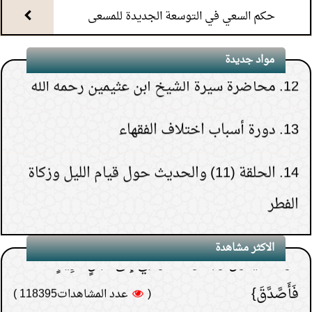
11.
محاضرة أحكام المواقيت
حكم السعي في التوسعة الجديدة للمسعى
12.
محاضرة سيرة الشيخ ابن عثيمين رحمه الله
مواد جديدة
1.
هل يشعر الميت بمن حوله قبل دفنه.
13.
دورة أسباب اختلاف الفقهاء
(
عدد المشاهدات263309 )
2.
هل قولهم(تفاءلوا
14.
الحلقة (11) والحديث حول قيام الليل وزكاة
بالخير تجدوه) حديث نبوي؟
الفطر
(
عدد المشاهدات181523 )
3.
لماذا خص الصدقة في
15.
الحلقة (30) والأخيرة- تنبيهات حول الدعاء
قوله {فَيَقُولَ رَبِّ لَوْلا أَخَّرْتَنِي إِلَى أَجَلٍ قَرِيبٍ
الاكثر مشاهدة
فَأَصَّدَّقَ}
(
عدد المشاهدات118395 )
4.
لبس الحذاء أثناء العمرة
(
عدد المشاهدات97370 )