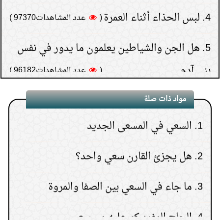
5.
هل الجن والشياطين يعلمون ما يدور في نفس
بني آدم
(
عدد المشاهدات96182 )
6.
كيف تعرف نتيجة الاستخارة؟
مواد ذات صلة
(
عدد المشاهدات93186 )
1.
السعي في المسعى الجديد
7.
هل يجوز إعطاء زكاة
المال إلى الأب أو الأم أو الإخوة
2.
هل يجزئ القارن سعي واحد؟
(
عدد المشاهدات91600 )
8.
حكم النظر إلى المواقع
3.
ما جاء في السعي بين الصفا والمروة
الإباحية ثم الاستغفار بعد ذلك
4.
الحاج المفرد كم عليه من سعي
(
عدد المشاهدات75983 )
9.
قراءة سورة البقرة لجلب