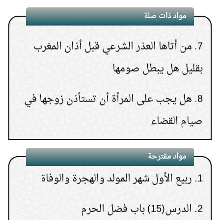
6.
المرأة إذا فسد صومها آخر النهار
مواد ذات صلة
6.
كيف تعرف نتيجة الاستخارة؟
7.
من أتاها العذر الشرعي قبل أذان المغرب
(
عدد المشاهدات93181 )
7.
هل يجوز إعطاء زكاة
بقليل هل يبطل صومها
المال إلى الأب أو الأم أو الإخوة
8.
هل يجب على المرأة أن تستأذن زوجها في
(
عدد المشاهدات91596 )
8.
حكم النظر إلى المواقع
صيام القضاء
الإباحية ثم الاستغفار بعد ذلك
9.
تتابع حملها ولم تستطع القضاء
(
عدد المشاهدات75982 )
9.
قراءة سورة البقرة لجلب
مواد مقترحة
1.
ربيع الأول شهر المولد والهجرة والوفاة
10.
حكم من أخرت قضاء أيام من رمضان عدة
المنافع
(
عدد المشاهدات75353 )
أعوام
2.
الدرس(15) باب فضل الحرم
10.
المعصية في ليلة الجمعة تختلف عن سائر