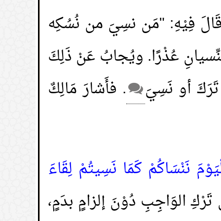
 قَالَ فِيْهِ: "مَن نسِيَ من نُسُكِه
لنِّسيانِ عُذْرًا. ويُجابُ عَنْ ذَلِكَ
تَرَكَ أو نَسِيَ
. فأَشارَ مَالِكٌ
يَوْمَ نَنْسَاكُمْ كَمَا نَسِيتُمْ لِقَاءَ
في تَرْكِ الوَاجِبِ دُوْنَ إلزامٍ بدَمٍ،