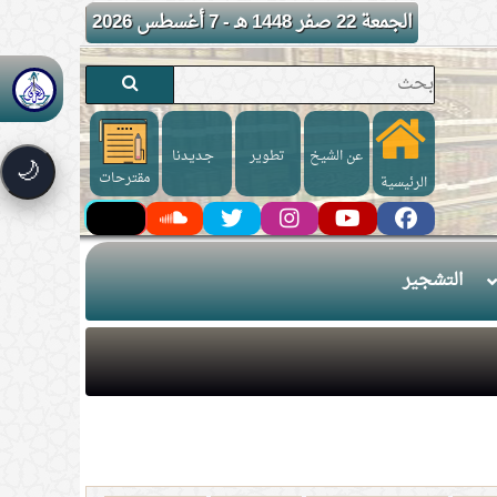
الجمعة 22 صفر 1448 هـ - 7 أغسطس 2026
عن الشيخ
تطوير
جـديـدنا
🌙
مقترحات
الرئيسية
التشجير