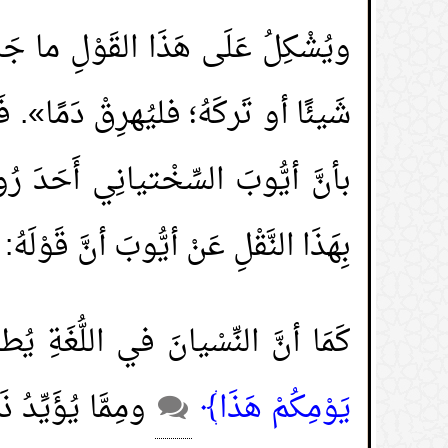
ويُشْكِلُ عَلَى هَذَا القَوْلِ ما جَا
شَيئًا أو تَركَهُ؛ فليُهرِقْ دَمًا». فَ
بأنَّ أيُّوبَ السِّخْتيانِي أَحَدَ رُو
بِهَذَا النَّقْلِ عَنْ أيُّوبَ أنَّ قَوْلَهُ
كَمَا أنَّ النِّسْيانَ في اللُّغَةِ يُطل
يَوْمِكُمْ هَذَا﴾
ومِمَّا يُؤَيِّدُ 