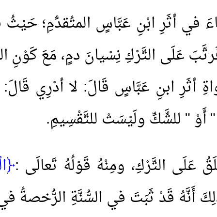
ءَ في أثَرِ ابْنِ عَبَّاسٍ المتُقدِّمِ؛ حَيْثُ
رتَّبَ عَلَى التَّرْكِ نِسْيانَ دمٍ، مَعَ كَوْنِ ا
اةِ أثَرِ ابنِ عَبَّاسٍ قَالَ: لا أدْرِي قَالَ: 
: " أَوْ " للشَّكِّ ولَيْسَتْ للتَّقْسِيمِ.
َقُ عَلَى التَّرْكِ، ومِنْهُ قَوْلُهُ تَعالَى :
﴿الْ
ذَلِكَ أَنَّهُ قَدْ ثَبَتَ في السُّنَّةِ الرُّخصةُ 