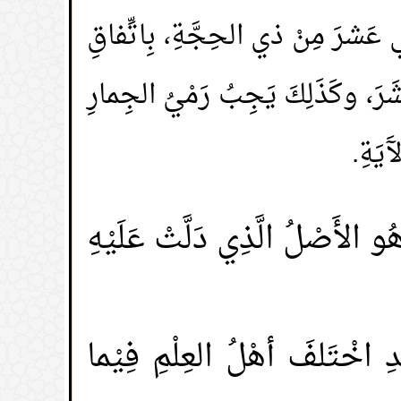
ِي عَشرَ مِنْ ذي الحِجَّةِ، بِاتِّفاقِ
َشَرَ، وكَذَلِكَ يَجِبُ رَمْيُ الجِمارِ
َيَةِ.
 الأَصْلُ الَّذِي دَلَّتْ عَلَيْهِ
اخْتَلفَ أهْلُ العِلْمِ فِيْما