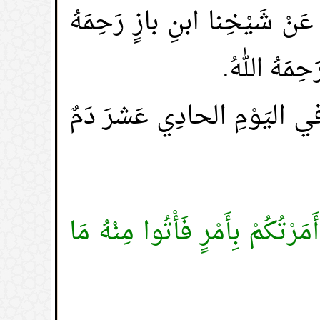
عَنْ شَيْخِنا ابنِ بازٍ رَحِمَهُ
حِمَهُ اللهُ.
في اليَوْمِ الحادِي عَشرَ دَمٌ
مَرْتُكُمْ بِأَمْرٍ فَأْتُوا مِنْهُ مَا