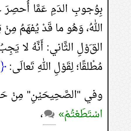
بِوُجوبِ الدَمِ عَمَّا أُحصِرَ عَ
اللهُ، وَهُو ما قَدْ يُفهَمُ مِنْ 
الق
وْلِ الثَّاني:
أَنَّهُ لا يَج
مُطْلقًا؛ لِقَوْلِ اللهِ تَعالَى:
﴿فَ
وفي "الصَّحِيحَيْنِ" مِنْ حَدِ
اسْتَطَعْتُمْ»
،