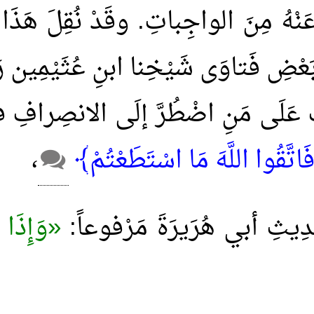
نْهُ مِنَ الواجِباتِ. وقَدْ نُقِلَ هَذَا 
بَعْضِ فَتاوَى شَيْخِنا ابنِ عُثَيْمِين رَ
ِبُ عَلَى مَنِ اضْطُرَّ إلَى الانصِرافِ 
اتَّقُوا اللَّهَ مَا اسْتَطَعْتُمْ﴾
،
يثِ أبي هُرَيرَةَ مَرْفوعاً:
«وَإِذَا أَ