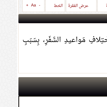
+
Aa
-
ة
عرض الفقرة
الخط
تِلافِ مَواعيدِ السَّفَرِ، بِسَبَبِ