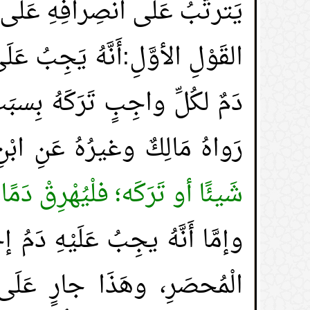
يَترتَّبُ عَلَى انصِرافِهِ عَلَى 
القَوْلِ الأوَّلِ:
أَنَّهُ يَجِبُ ع
دَمٌ لكُلِّ واجِبٍ تَرَكَهُ بِسبَب
رَواهُ مَالِكٌ وغيرُهُ عَنِ ابْن
شَيئًا أو تَرَكَه؛ فلْيُهْرِقْ دَمً
وإمَّا أَنَّهُ يجِبُ عَلَيْهِ دَم
الْمُحصَرِ، وهَذَا جارٍ عَلَى