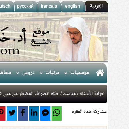
العربية
english
francais
русский
utsch
موسميات
مرئيات
دروس
محاضر
خزانة الأسئلة
/
مناسك
/ حكم انصراف المضطر من منى قب
مشاركة هذه الفقرة