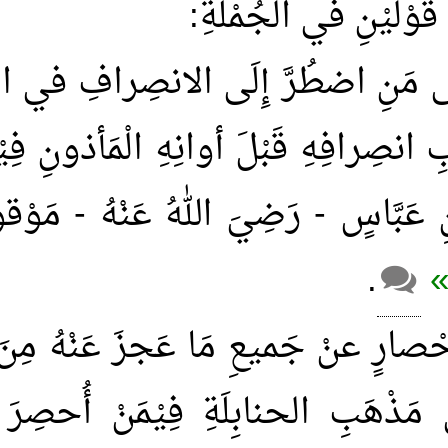
قَوْلَيْنِ في الجُمْلةِ:
َلَى مَنِ اضطُرَّ إِلَى الانصِرافِ في ال
ِ انصِرافِهِ قَبْلَ أوانِهِ الْمَأذونِ فِي
ِ عَبَّاسٍ - رَضِيَ اللهُ عَنْهُ - مَوْق
ا»
.
ُ إحْصارٍ عنْ جَميعِ مَا عَجزَ عَنْهُ مِن
 مَذْهَبِ الحنابِلَةِ فِيْمَنْ أُحصِر