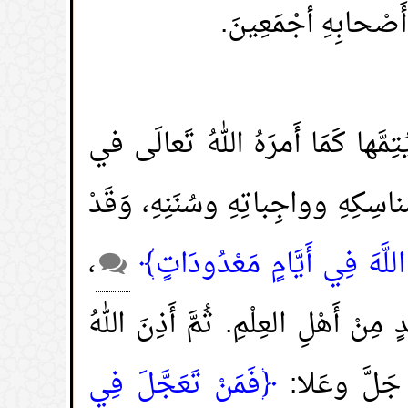
 وَأَصْحابِهِ أجْمَعِينَ.
ِمَّها كَمَا أَمرَهُ اللهُ تَعالَى في
ناسِكِهِ وواجِباتِهِ وسُنَنِهِ، وَقَدْ
للَّهَ فِي أَيَّامٍ مَعْدُودَاتٍ﴾
،
نْ أَهْلِ العِلْمِ. ثُمَّ أَذِنَ اللهُ
َ جَلَّ وعَلا:
﴿فَمَنْ تَعَجَّلَ فِي