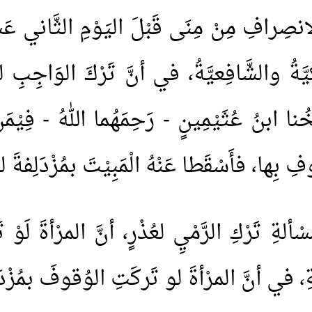
نصِرافِ مِنْ مِنَى قَبْلَ اليَوْمِ الثَّاني عَ
كيَّةُ والشَّافِعيَّةُ، في أنَّ تَرْكَ الوَاجِبِ
ُنا ابنُ عُثَيْمِينٍ - رَحِمَهُما اللهُ - فِيْمَ
 بِها، فأَسْقَطا عَنْهُ الْمَبِيْتَ بمُزْدَلِفةَ للعُ
ةِ تَرْكِ الرَّمْيِ لعُذْرٍ، أنَّ المرْأةَ لَوْ تَ
، في أنَّ المرْأةَ لو تَركَتِ الوُقوفَ بمُزْدَلِ