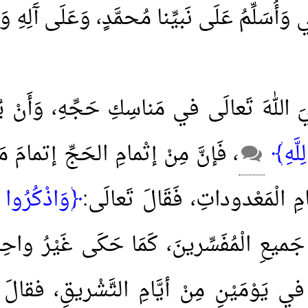
لِّي وَأُسَلِّمُ عَلَى نَبيِّنا مُحمَّدٍ، وَعَلَى آَلِهِ
َ اللهَ تَعالَى في مَناسِكِ حَجِّهِ، وَأَنْ يُت
ِلَّهِ﴾
، فَإنَّ مِنْ إتْمامِ الحَجِّ إتمامَ مَ
َامِ الْمَعْدوداتِ، فَقَالَ تَعالَى:
﴿وَاذْكُرُوا ا
َميعِ الْمُفَسِّرينَ، كَمَا حَكَى غَيْرُ واحِدٍ مِ
 في يَوْمَيْنِ مِنْ أيَّامِ التَّشْريقِ، فقال