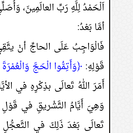
اَلْحَمْدُ لِلَّهِ رَبِّ العالَمِينَ، وَأُصَ
أمَّا بَعْدُ:
فَالْوَاجِبُ عَلَى الحاجِّ أنْ يتَّقِي
قَوْلِهِ:
﴿وَأَتِمُّوا الْحَجَّ وَالْعُمْرَةَ ل
أَمَرَ اللهُ تَعالَى بذِكْرِهِ في الأيّ
وَهِيَ أَيَّامُ التَّشْريقِ في قَوْلِ ج
تَعالَى بَعْدَ ذَلِكَ في التَّعجُّلِ