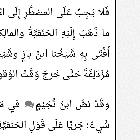
فَلا يَجِبُ عَلَى المضطَّرِ إِلَى الا
ما ذَهَبَ إِلَيْهِ الحَنَفيَّةُ والمالِ
أَفْتَى بِهِ شَيْخُنا ابنُ بازٍ وشَيْخ
مُزْدَلِفَةَ حَتَّى خَرجَ وَقْتُ الوُقوفِ
وقَدْ نصَّ ابنُ نُجَيْمٍ
في مَسْأل
شَيءٌ؛ جَريًا عَلَى قَوْلِ الحَنفيَّةِ