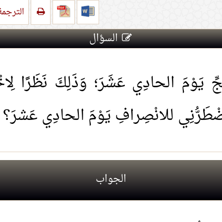
الترجم
السؤال
 يَوْمَ الحادِي عَشَرَ؛ وَذَلِكَ نَظَرًا لِاخْ
 يَضْطَرُّنِي للانْصِرافِ يَوْمَ الحادِي عَشرَ؟
الجواب