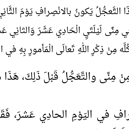
ا التَّعجُّلُ يَكونُ بالانْصِرافِ يَوْمَ الثَّان
 في مِنًى لَيْلَتَيِ الْحَادِي عَشَرَ وَالثانِي ع
َّه مِنْ ذِكْرِ اللهِ تَعالَى الْمَأمورِ بِهِ في الآ
مِنًى والتَّعَجُّلُ قَبْلَ ذَلِكَ، هَذَا هُو
رافِ في اليَوْمِ الحادِي عَشرَ، فَقَدِ 