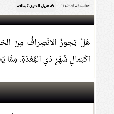
المشاهدات:9142
📥 تنزيل الفتوى كبطاقة
هَلْ يَجوزُ الانْصِرافُ مِنَ الحَجِّ
اكْتِمالِ شَهْرِ ذي القِعْدَةِ، مِمَّا