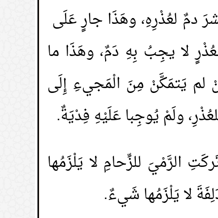
شرَ دمٌ لعُذْرِهِ، وهَذَا جارٍ عَلَى
 لعُذْرٍ لا يجِبُ بِهِ دَمٌ، وهَذَا ما
نْ لم يَتمَكَّنْ مِنَ الْمَجيءِ إِلَى
ذْرِ، ولَمْ يُوجِبا عَلَيْهِ فِدْيَةٌ.
ركَتِ الرَّمْيَ للزِّحامِ لا يَلْزَمُها
فَةَ لا يَلْزَمُها شَيءٌ.