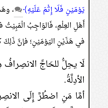
يَوْمَيْنِ فَلَا إِثْمَ عَلَيْهِ﴾
، وهَذَ
أَهْلِ العِلْمِ، فَالوَاجِبُ الْمَبِيْتُ
في هَذَيْنِ اليَوْمَيْنِ؛ فإنَّ ذَلِكَ كُل
لَا يحِلُّ
للحَاجِّ الانصِرافُ مِنْ 
الأدِلَّةُ.
أمَّا مَنِ اضطُرَّ إِلَى الانصِ