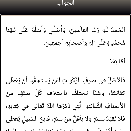
الجواب
الحَمدُ لِلَّهِ رَبِّ العالَمينَ، وَأُصَلِّي وَأُسَلِّمُ عَلَى نَبيِّنا
مُحمَّدٍ وَعَلَى آلِهِ وأصحابِهِ أجمعِينَ.
أمَّا بَعْدُ:
فالأصْلُ في صَرفِ الزَّكَوَاتِ لمَنْ يَستحِقُّها أنْ يُعْطَى
كِفايَتَهُ، وهَذَا يَختلِفُ باختِلافِ كُلِّ صِنْفٍ مِنَ
الأصنافِ الثَّمانِيَةِ الَّتِي ذَكرَها اللهُ تَعالَى في كِتابِهِ،
فلا يُقيَّدُ بسَنَةٍ ولا بأقلَّ مِنْ سَنَةٍ، فابنُ السَّبيلِ يُعطَى