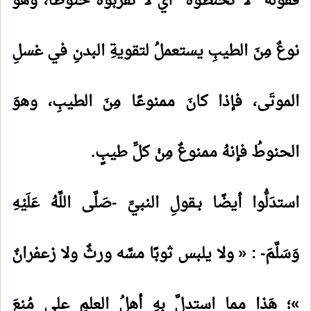
فقولُه "لا تُحنطوهُ" أي لا تقربوه حنوطًا، وهَو
نوعٌ مِنَ الطيبِ يستعملُ لتقويةِ البدنِ في غسلِ
الموتَى، فإذا كانَ ممنوعًا مِنَ الطيبِ، وهوَ
الحنوطُ فإنهُ ممنوعٌ مِنْ كلِّ طيبٍ.
استدَلُّوا أيضًا بـقولِ النبيِّ -صَلَّى اللَّهُ عَلَيْهِ
وَسَلَّمَ- : « ولا يلبس ثوبًا مسَّه ورثٌ ولا زعفرانٌ
»؛ هَذا مما استدلَّ بهِ أهلُ العلمِ على مُنعَ