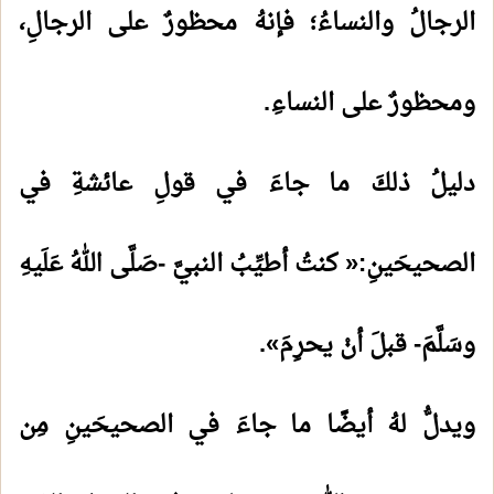
الرجالُ والنساءُ؛ فإنهُ محظورٌ على الرجالِ،
ومحظورٌ على النساءِ.
دليلُ ذلكَ ما جاءَ في قولِ عائشةِ في
الصحيحَينِ:« كنتُ أطيِّبُ النبيَّ -صَلَّى اللهُ عَلَيهِ
وسَلَّمَ- قبلَ أنْ يحرِمَ».
ويدلُّ لهُ أيضًا ما جاءَ في الصحيحَينِ مِن