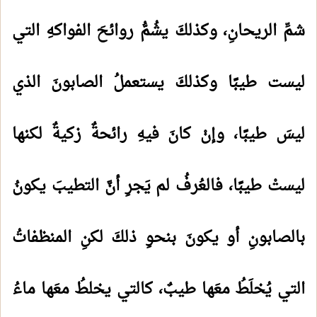
شمِّ الريحانِ، وكذلكَ يشُمُّ روائحَ الفواكهِ التي
ليست طيبًا وكذلكَ يستعملُ الصابونَ الذي
ليسَ طيبًا، وإنْ كانَ فيهِ رائحةٌ زكيةٌ لكنها
ليستْ طيبًا، فالعُرفُ لم يَجرِ أنَّ التطيبَ يكونُ
بالصابونِ أو يكونَ بنحوِ ذلكَ لكنِ المنظفاتُ
التي يُخلَطُ معَها طيبٌ، كالتي يخلطُ معَها ماءُ