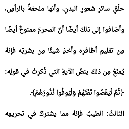
حلْقِ سائرِ شعورِ البدنِ، وأنها ملحقةٌ بالرأسِ،
وأضافوا إلى ذلكَ أيضًا أنَّ المحرمَ ممنوعٌ أيضًا
مِن تقليمِ أظافرِه وأخذِ شيئًا مِن بشرتِه فإنهُ
يُمنَعُ مِن ذلكَ بنصِّ الآيةِ التي ذُكرِتْ في قولِه:
﴿ثُمَّ لْيَقْضُوا تَفَثَهُمْ وَلْيُوفُوا نُذُورَهُمْ﴾.
الثالثُ: الطيبُ فإنهُ مما يشتركُ في تحريمِه