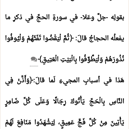
بقولِه -جلَّ وعَلا- في سورةِ الحجِّ في ذكرِ ما
يفعلُه الحجاجُ قالَ: ﴿ثُمَّ لْيَقْضُوا تَفَثَهُمْ وَلْيُوفُوا
نُذُورَهُمْ وَلْيَطَّوَّفُوا بِالْبَيْتِ الْعَتِيقِ﴾
هَذا في أسبابِ المجيءِ لَما قالَ:﴿وَأَذِّنْ فِي
النَّاسِ بِالْحَجِّ يَأْتُوكَ رِجَالًا وَعَلَى كُلِّ ضَامِرٍ
يَأْتِينَ مِنْ كُلِّ فَجٍّ عَمِيقٍ، لِيَشْهَدُوا مَنَافِعَ لَهُمْ