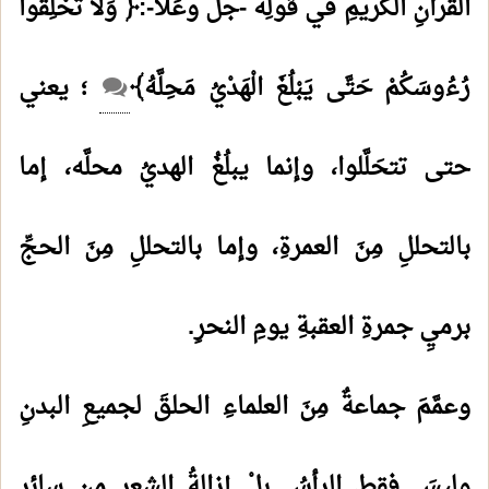
القرآنِ الكريمِ في قولِه -جلَّ وعَلا-:﴿ وَلَا تَحْلِقُوا
رُءُوسَكُمْ حَتَّى يَبْلُغَ الْهَدْيُ مَحِلَّهُ﴾
؛ يعني
حتى تتحَلَّلوا، وإنما يبلُغُ الهديُ محلَّه، إما
بالتحللِ مِنَ العمرةِ، وإما بالتحللِ مِنَ الحجِّ
برميِ جمرةِ العقبةِ يومِ النحرِ.
وعمَّمَ جماعةٌ مِنَ العلماءِ الحلقَ لجميعِ البدنِ
وليسَ فقطِ الرأسُ بلْ إزالةُ الشعرِ مِن سائرِ