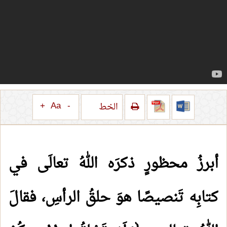
+
Aa
-
الخط
أبرزُ محظورٍ ذكرَه اللهُ تعالَى في
كتابِه تَنصيصًا هوَ حلقُ الرأسِ، فقالَ