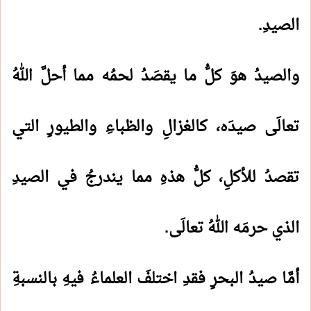
الصيدِ.
والصيدُ هوَ كلُّ ما يقصَدُ لحمُه مما أحلَّ اللهُ
تعالَى صيدَه، كالغزالِ والظباءِ والطيورِ التي
تقصدُ للأكلِ، كلُّ هذهِ مما يندرجُ في الصيدِ
الذي حرمَه اللهُ تعالَى.
أمَّا صيدُ البحرِ فقدِ اختلفَ العلماءُ فيهِ بالنسبةِ