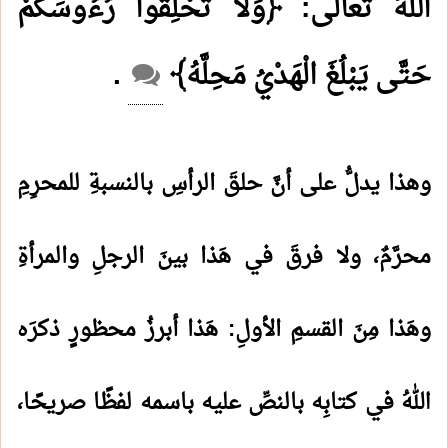
اللهُ تعالى: ﴿وَلَا تَحْلِقُوا رُءُوسَكُمْ
حَتَّى يَبْلُغَ الْهَدْيُ مَحِلَّهُ﴾
.
وهذا يدلُّ على أنَّ حلقَ الرأسِ بالنسبةِ للمحرِمِ
محرَّمٌ، ولا فرقَ في هَذا بينَ الرجلِ والمرأةِ
وهَذا مِنَ القسمِ الأولِ: هَذا أبرزُ محظورٍ ذكرَه
اللهُ في كتابِه بالنصِّ عليه باسمه لفظًا صريحًا،