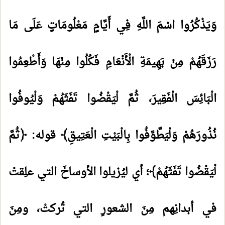
وَيَذْكُرُوا اسْمَ اللَّهِ فِي أَيَّامٍ مَعْلُومَاتٍ عَلَى مَا
رَزَقَهُمْ مِنْ بَهِيمَةِ الْأَنْعَامِ فَكُلُوا مِنْهَا وَأَطْعِمُوا
الْبَائِسَ الْفَقِيرَ، ثُمَّ لْيَقْضُوا تَفَثَهُمْ وَلْيُوفُوا
نُذُورَهُمْ وَلْيَطَّوَّفُوا بِالْبَيْتِ الْعَتِيقِ﴾ قوله: ﴿ثُمَّ
لْيَقْضُوا تَفَثَهُمْ﴾؛ أي ليُزيلوا الأوساخَ التي علِقتْ
في أبدانِهم مِنَ الشعورِ التي تُركتْ، ومِنَ