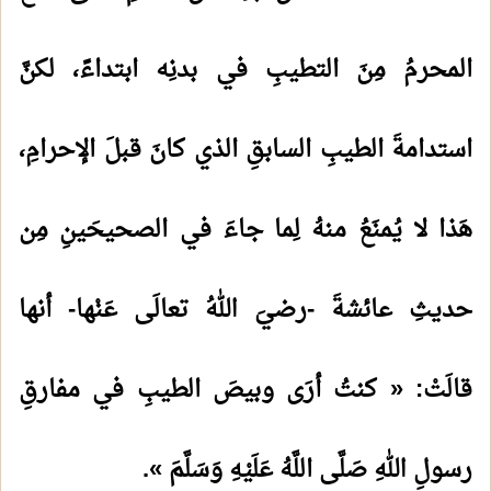
المحرمُ مِنَ التطيبِ في بدنِه ابتداءً، لكنَّ
استدامةَ الطيبِ السابقِ الذي كانَ قبلَ الإحرامِ،
هَذا لا يُمنَعُ منهُ لِما جاءَ في الصحيحَينِ مِن
حديثِ عائشةَ -رضيَ اللهُ تعالَى عَنْها- أنها
قالَتْ: « كنتُ أرَى وبيصَ الطيبِ في مفارقِ
رسولِ اللهِ صَلَّى اللَّهُ عَلَيْهِ وَسَلَّمَ ».