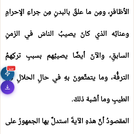
الأظافرِ، ومِن ما علقَ بالبدنِ مِن جراءِ الإحرامِ
وعنائِه الذي كانَ يصيبُ الناسَ في الزمنِ
السابقِ، والآنَ أيضًا يصيبُهم بسببِ تركِهمُ
جديد
الترفُّهَ، وما يتمتَّعونَ بهِ في حالِ الحلالِ مِنَ
الطيبِ وما أشبهَ ذلكَ.
المقصودُ أنَّ هذهِ الآيةَ استدلَّ بها الجمهورُ على