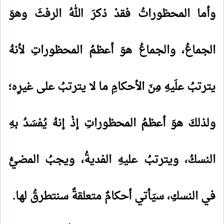
وأما المحظوراتُ فقدْ ذكرَ اللهُ الرفثَ وهوَ
الجماعُ، والجماعُ هوَ أعظمُ المحظوراتِ لأنهُ
يترتبُ علَيهِ مِنَ الأحكامِ ما لا يترتبُ على غيرِه؛
ولذلكَ هوَ أعظمُ المحظوراتِ إذْ إنهُ يُفسَدُ بهِ
النسكُ، ويترتبُ عليهِ الفديةُ، ويجبُ المضيُّ
في النسكِ، سيَأتي أحكامٌ متعلقةٌ سنتطرقُ لها.