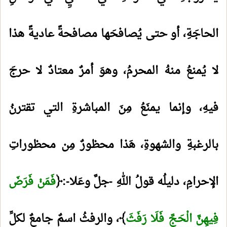
الحاجَةِ، أو حتى يُصافحَها مصافحةً عاديةً هذا
لا يُمنعُ منهُ المحرمُ، وهوَ أمرٌ معتادٌ لا حرجَ
فيهِ، وإنما يمنَعُ مِنَ المباشرةِ التي تقترنُ
بالرغبةِ والشهوةِ، هَذا محظورٌ مِن محظوراتِ
الإحرامِ، دليلُه قولُ اللهِ -جلَّ وعَلا-:﴿
فَمَنْ فَرَضَ
فِيهِنَّ الْحَجَّ فَلَا رَفَثَ
﴾، والرفثُ اسمٌ جامعٌ لكلِّ