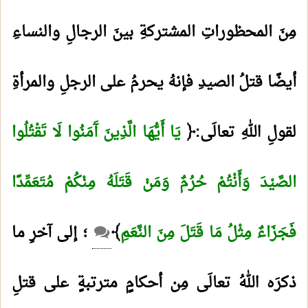
مِنَ المحظوراتِ المشتركةِ بينَ الرجالِ والنساءِ
أيضًا قتلُ الصيدِ فإنهُ يحرمُ على الرجلِ والمرأةِ
لقولِ اللهِ تعالَى:﴿
يَا أَيُّهَا الَّذِينَ آَمَنُوا لَا تَقْتُلُوا
الصَّيْدَ وَأَنْتُمْ حُرُمٌ وَمَنْ قَتَلَهُ مِنْكُمْ مُتَعَمِّدًا
فَجَزَاءٌ مِثْلُ مَا قَتَلَ مِنَ النَّعَمِ
﴾
؛ إلى آخرِ ما
ذكرَه اللهُ تعالَى مِن أحكامٍ مترتبةٍ على قتلِ