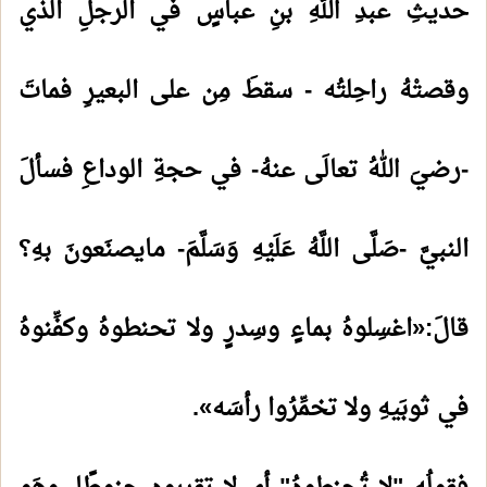
حديثِ عبدِ اللهِ بنِ عباسٍ في الرجلِ الذي
وقصتْهُ راحِلتُه - سقطَ مِن على البعيرِ فماتَ
-رضيَ اللهُ تعالَى عنهُ- في حجةِ الوداعِ فسألَ
النبيَّ -صَلَّى اللَّهُ عَلَيْهِ وَسَلَّمَ- مايصنَعونَ بهِ؟
قالَ:«اغسِلوهُ بماءٍ وسِدرٍ ولا تحنطوهُ وكفِّنوهُ
في ثوبَيهِ ولا تخمِّرُوا رأسَه».