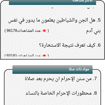
5.
هل الجن والشياطين يعلمون ما يدور في نفس
الاكثر مشاهدة
بني آدم
(
عدد المشاهدات96178 )
5.
محظورات الإحرام التي تخص الرجال دون
النساء
6.
كيف تعرف نتيجة الاستخارة؟
(
عدد المشاهدات93181 )
6.
المعاصي والسيئات على وجه العموم من
7.
هل يجوز إعطاء زكاة
محظورات الإحرام
المال إلى الأب أو الأم أو الإخوة
(
عدد المشاهدات91597 )
7.
من سنن الإحرام أن يحرم بعد صلاة
8.
حكم النظر إلى المواقع
مواد ذات صلة
الإباحية ثم الاستغفار بعد ذلك
8.
محظورات الإحرام الخاصة بالنساء
(
عدد المشاهدات75982 )
9.
قراءة سورة البقرة لجلب
9.
سنن الإحرام التي تتعلق بالنساء
المنافع
(
عدد المشاهدات75353 )