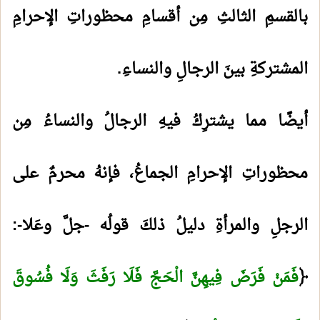
بالقسمِ الثالثِ مِن أقسامِ محظوراتِ الإحرامِ
المشتركةِ بينَ الرجالِ والنساءِ.
أيضًا مما يشترِكُ فيهِ الرجالُ والنساءُ مِن
محظوراتِ الإحرامِ الجماعُ، فإنهُ محرمٌ على
الرجلِ والمرأةِ دليلُ ذلكَ قولُه -جلَّ وعَلا-:
﴿
فَمَنْ فَرَضَ فِيهِنَّ الْحَجَّ فَلَا رَفَثَ وَلَا فُسُوقَ