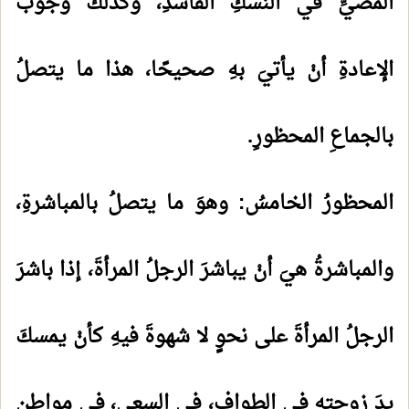
المضيِّ في النسكِ الفاسدِ، وكذلكَ وجوبُ
الإعادةِ أنْ يأتيَ بهِ صحيحًا، هذا ما يتصلُ
بالجماعِ المحظورِ.
المحظورُ الخامسُ: وهوَ ما يتصلُ بالمباشرةِ،
والمباشرةُ هيَ أنْ يباشرَ الرجلُ المرأةَ، إذا باشرَ
الرجلُ المرأةَ على نحوٍ لا شهوةَ فيهِ كأنْ يمسكَ
يدَ زوجتِه في الطوافِ، في السعيِ، في مواطنِ