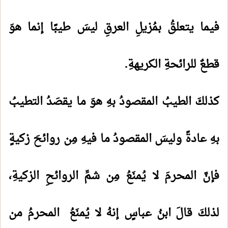
فيما يتعلقُ بمُزيلِ العرقِ ليسَ طيبًا إنما هوَ
قطعٌ للرائحةِ الكريهةِ.
كذلكَ الطيبُ المقصودُ بهِ هوَ ما يقصَدُ التطيبُ
بهِ عادةً وليسَ المقصودُ ما فيهِ مِن روائحَ زكيةٍ
فإنَّ المحرمَ لا يُمنَعُ مِن شمِّ الروائحِ الزكيةِ،
لذلكَ قالَ ابنُ عباسٍ إنهُ لا يُمنَعُ المحرمُ من