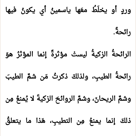
وردٍ أو يخلَطُ معَها ياسمينُ أي يكونُ فيها
رائحةٌ.
الرائحةُ الزكيةُ ليستْ مؤثرةً إنما المؤثرُ هوَ
رائحةُ الطيبِ، ولذلكَ ذكرتُ مَن شمَّ الطيبَ
وشمَّ الريحانَ، وشمَّ الروائحَ الزكيةَ لا يُمنعُ مِن
ذلكَ إنما يمنعُ مِن التطيبِ، هَذا ما يتعلقُ