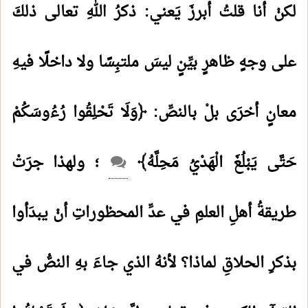
لكنْ أنا قلتُ أبرزَ يَعني: ذكرُ اللهِ تعالى ذلكَ
على وجهٍ ظاهرٍ بيِّنٍ ليسَ ملتبِسًا ولا داخلًا فيهِ
معانٍ أخرَى بلْ بالنصِّ: ﴿وَلَا تَحْلِقُوا رُءُوسَكُمْ
حَتَّى يَبْلُغَ الْهَدْيُ مَحِلَّهُ﴾
؛ ولهذا جرَتْ
طريقةُ أهلِ العلمِ في عدِّ المحظوراتِ أنْ يبدَأوا
بذكرِ الحلاقِ لماذا؟ لأنهُ الذي جاءَ بهِ النصُّ في