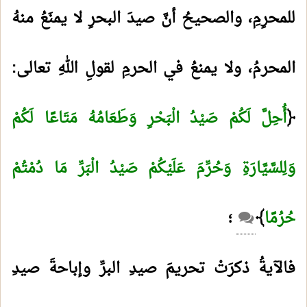
للمحرِمِ، والصحيحُ أنَّ صيدَ البحرِ لا يمنَعُ منهُ
المحرمُ، ولا يمنعُ في الحرمِ لقولِ اللهِ تعالى:
﴿
أُحِلَّ لَكُمْ صَيْدُ الْبَحْرِ وَطَعَامُهُ مَتَاعًا لَكُمْ
وَلِلسَّيَّارَةِ وَحُرِّمَ عَلَيْكُمْ صَيْدُ الْبَرِّ مَا دُمْتُمْ
حُرُمًا
﴾
؛
فالآيةُ ذكرَتْ تحريمَ صيدِ البرِّ وإباحةَ صيدِ