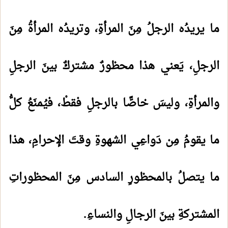
ما يريدُه الرجلُ مِنَ المرأةِ، وتريدُه المرأةُ مِنَ
الرجلِ، يَعني هذا محظورٌ مشتركٌ بينَ الرجلِ
والمرأةِ، وليسَ خاصًّا بالرجلِ فقطْ، فيُمنَعُ كلُّ
ما يقومُ مِن دَواعِي الشهوةِ وقتَ الإحرامِ، هذا
ما يتصلُ بالمحظورِ السادس مِنَ المحظوراتِ
المشتركةِ بينَ الرجالِ والنساءِ.