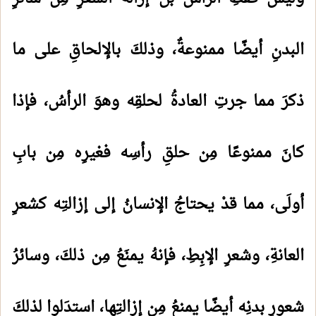
البدنِ أيضًا ممنوعةٌ، وذلكَ بالإلحاقِ على ما
ذكرَ مما جرتِ العادةُ لحلقِه وهوَ الرأسُ، فإذا
كانَ ممنوعًا مِن حلقِ رأسِه فغيرِه مِن بابِ
أولَى، مما قدْ يحتاجُ الإنسانُ إلى إزالتِه كشعرِ
العانةِ، وشعرِ الإبِطِ، فإنهُ يمنَعُ مِن ذلكَ، وسائرُ
شعورِ بدنِه أيضًا يمنعُ مِن إزالتِها، استدَلوا لذلكَ