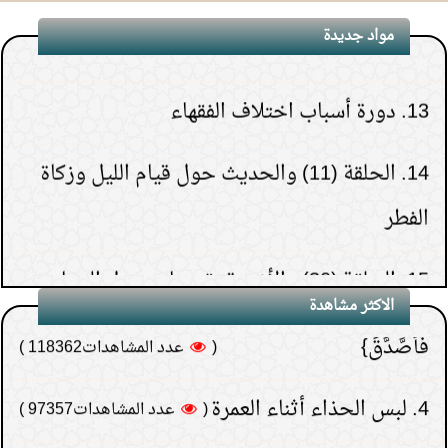
12.
محاضرة سيرة الشيخ ابن عثيمين رحمه الله
مواد جديدة
1.
هل يشعر الميت بمن حوله قبل دفنه.
13.
دورة أسباب اختلاف الفقهاء
(
عدد المشاهدات263289 )
2.
هل قولهم(تفاءلوا
14.
الحلقة (11) والحديث حول قيام الليل وزكاة
بالخير تجدوه) حديث نبوي؟
الفطر
(
عدد المشاهدات181496 )
3.
لماذا خص الصدقة في
15.
الحلقة (30) والأخيرة- تنبيهات حول الدعاء
قوله {فَيَقُولَ رَبِّ لَوْلا أَخَّرْتَنِي إِلَى أَجَلٍ قَرِيبٍ
فَأَصَّدَّقَ}
(
عدد المشاهدات118362 )
الاكثر مشاهدة
4.
لبس الحذاء أثناء العمرة
(
عدد المشاهدات97357 )
5.
هل الجن والشياطين يعلمون ما يدور في نفس