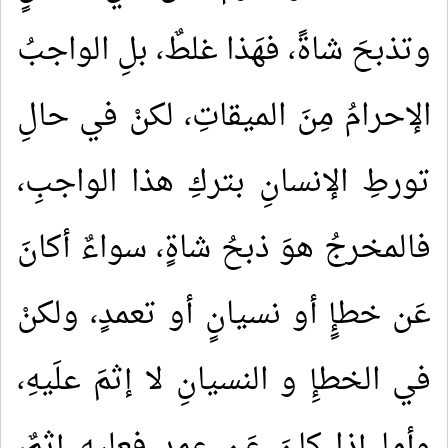
وتذبحَ شاةً، فهَذا غلطٌ، بلِ الواجبُ
الإحرامُ مِنَ الميقاتِ، لكنْ في حالِ
تورطِ الإنسانِ بتركِ هذا الواجبِ،
فالمخرجُ هوَ ذبحُ شاةٍ، سواءٌ أكانَ
عَن خطإٍ أو نسيانٍ أو تعمدٍ، ولكنْ
في الخطإِ و النسيانِ لا إثمَ علَيهِ،
وأما إذا كانَ عَن عمدٍ فعليهِ إثمٌ،