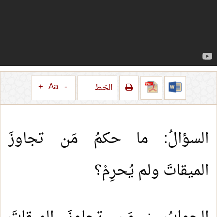
+
Aa
-
الخط
السؤالُ: ما حكمُ مَن تجاوزَ
الميقاتَ ولم يُحرِمْ؟