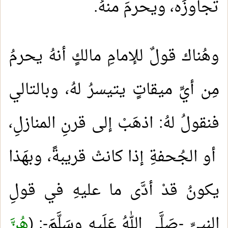
تجاوزَه، ويحرمَ منهُ.
وهُناك قولٌ للإمامِ مالكٍ أنهُ يحرمُ
مِن أيِّ ميقاتٍ يتيسرُ لهُ، وبالتالي
فنقولُ لهُ: اذهَبْ إلى قرنِ المنازلِ،
أو الجُحفةِ إذا كانتْ قريبةً، وبهَذا
يكونُ قدْ أدَّى ما عليهِ في قولِ
النبيِّ -صَلَّى اللهُ عَلَيهِ وسَلَّمَ-: (
هُنَّ