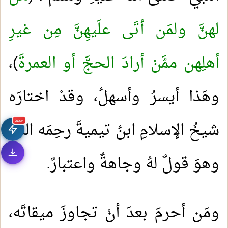
لهنَّ ولمَن أتَى علَيهِنَّ مِن غيرِ
أهلِهن ممَّنْ أرادَ الحجَّ أو العمرةَ
)،
وهَذا أيسرُ وأسهلُ، وقدْ اختارَه
شيخُ الإسلامِ ابنُ تيميةَ رحِمَه اللهُ،
جديد
وهوَ قولٌ لهُ وجاهةٌ واعتبارٌ.
ومَن أحرمَ بعدَ أنْ تجاوزَ ميقاتَه،