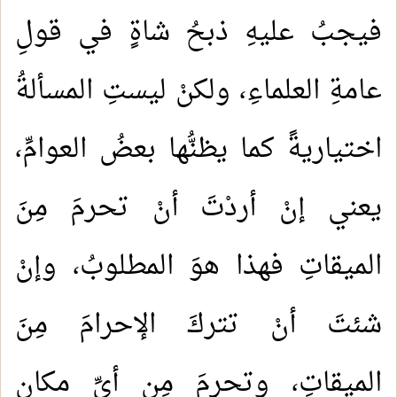
فيجبُ عليهِ ذبحُ شاةٍ في قولِ
عامةِ العلماءِ، ولكنْ ليستِ المسألةُ
اختياريةً كما يظنُّها بعضُ العوامِّ،
يعني إنْ أردْتَ أنْ تحرمَ مِنَ
الميقاتِ فهذا هوَ المطلوبُ، وإنْ
شئتَ أنْ تتركَ الإحرامَ مِنَ
الميقاتِ، وتحرمَ مِن أيِّ مكانٍ