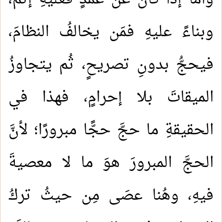
وبناءً عليهِ فمَن يخالفُ النظامَ،
فيحجُّ بدونِ تصريحٍ، ثُم يتجاوزُ
الميقاتَ بلا إحرامٍ، فهذا في
الحقيقةِ ما حجَّ حجًّا مبرورًا؛ لأنَّ
الحجَّ المبرورَ هوَ ما لا معصيةَ
فيهِ، وهُنا عصَى مِن حيثُ تركُ