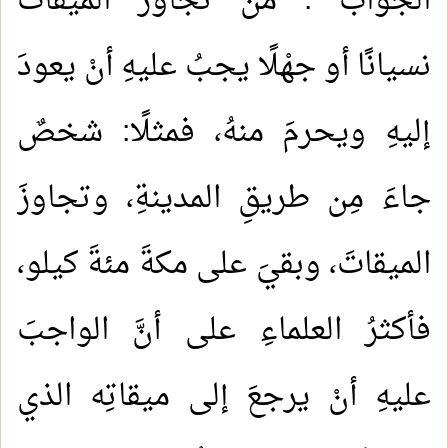
الجوابُ : مَن تجاوزَ الميقاتَ
نسيانًا أو جهْلًا يجبُ عليهِ أنْ يعودَ
إليهِ ويحرمَ منهُ، فمثلًا: شخصٌ
جاءَ مِن طريقِ المدينةِ، وتجاوزَ
الميقاتَ، وبقيَ على مكةَ مئةَ كيلو،
فأكثرُ العلماءِ على أنَّ الواجبَ
عليهِ أنْ يرجعَ إلى ميقاتِه الذي