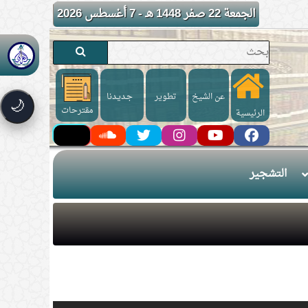
الجمعة 22 صفر 1448 هـ - 7 أغسطس 2026
عن الشيخ
تطوير
جـديـدنا
🌙
مقترحات
الرئيسية
التشجير