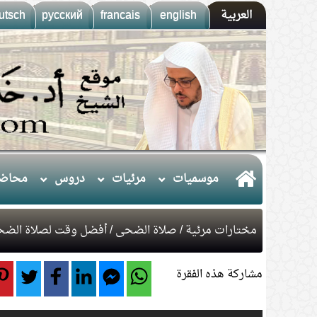
العربية
english
francais
русский
utsch
موسميات
مرئيات
دروس
محاضر
مختارات مرئية
/
صلاة الضحى
/ أفضل وقت لصلاة الض
مشاركة هذه الفقرة
1.
(10) التعليق على كتاب الحج من الكافي