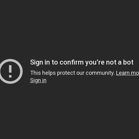
1.
هل يشعر الميت بمن حو
2.
هل قولهم(تفاءلوا بال
3.
لماذا خص الصدقة في قوله 
لَوْلا أَخَّرْتَنِي إِلَى أَجَلٍ قَرِيب
4.
لبس الحذاء أثناء العمر