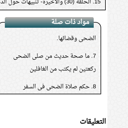
6.
هل يجب على المسلم الالتزام بصلاة
مواد ذات صلة
الضحى وقضائها.
7.
ما صحة حديث من صلى الضحى
ركعتين لم يكتب من الغافلين
8.
حكم صلاة الضحى في السفر
9.
كيفية قضاء صلاة الضحى
10.
إذا صلى الضحى أربع ركعات هل
التعليقات
يصليها بتسليمة واحدة