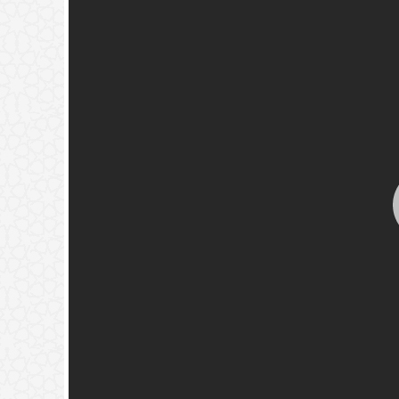
له قبل دفنه.
(
عدد المشاهدات263282 )
خير تجدوه) حديث نبوي؟
(
عدد المشاهدات181493 )
{فَيَقُولَ رَبِّ
ٍ فَأَصَّدَّقَ}
(
عدد المشاهدات118351 )
ة
(
عدد المشاهدات97353 )
🚀
جديد الموقع!
تعرف على أحدث المميزات