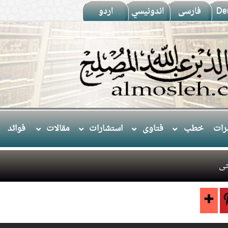
De
فارسى
اندونيسي
اردو
ات
خطب
فتاوى
استشارات
مقالات
فوائد
حى