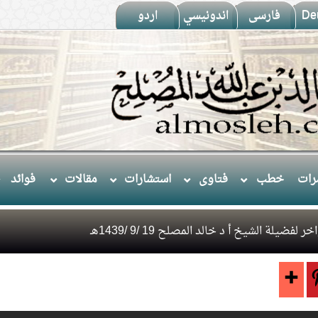
De
فارسى
اندونيسي
اردو
ات
خطب
فتاوى
استشارات
مقالات
فوائد
لفضيلة الشيخ أ د خالد المصلح 19 /9 /1439هـ