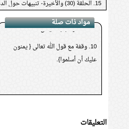
9.
محاضرة: باب لا يغلق
مواد ذات صلة
10.
وقفة مع قول الله تعالى { يمنون
عليك أن أسلموا}.
التعليقات