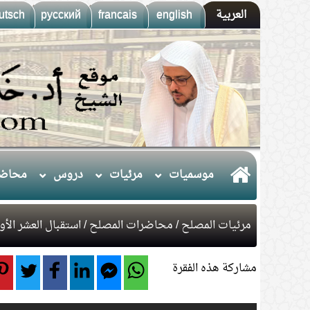
العربية
english
francais
русский
utsch
موسميات
مرئيات
دروس
محاضر
مرئيات المصلح
/
محاضرات المصلح
/ استقبال العشر الأواخر 
مشاركة هذه الفقرة
1.
(10) التعليق على كتاب الحج من الكافي