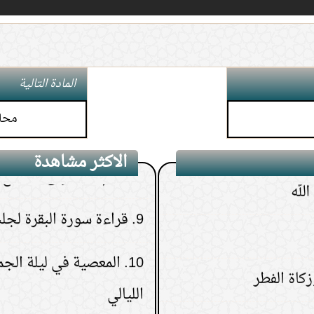
6.
كيف تعرف نتيجة الاست
7.
هل يجوز إعطاء زكاة الم
المادة التالية
الأم أو الإخوة
محاض
8.
حكم النظر إلى المواقع ا
لله
الاكثر مشاهدة
9.
قراءة سورة البقرة لجلب
10.
المعصية في ليلة الج
الليالي
11.
من رأى في المنام ميتًا