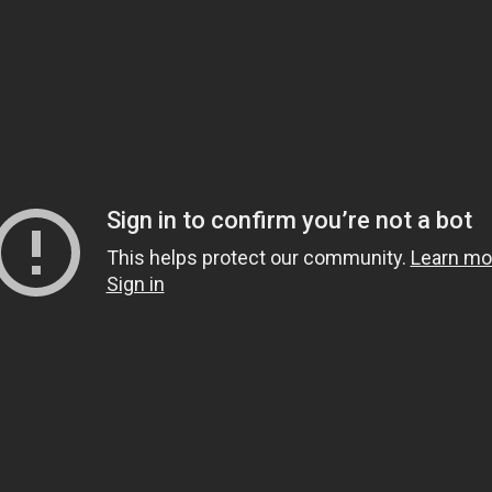
1.
هل يشعر الميت بمن حو
2.
هل قولهم(تفاءلوا بال
3.
لماذا خص الصدقة في قوله 
لَوْلا أَخَّرْتَنِي إِلَى أَجَلٍ قَرِيب
4.
لبس الحذاء أثناء العمر
5.
هل الجن والشياطين يع