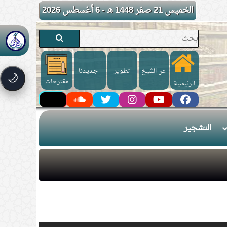
الخميس 21 صفر 1448 هـ - 6 أغسطس 2026
عن الشيخ
تطوير
جـديـدنا
🌙
مقترحات
الرئيسية
التشجير