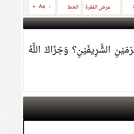
+
Aa
-
ة
عرض الفقرة
الخط
َمَيْنِ الشَّرِيفَيْنِ؟ وَجَزَاكَ اللَّهُ
لحال والزواج ونحو ذلك
(
عدد المشاهدات80196 )
م