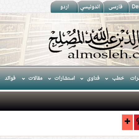
De
فارسى
اندونيسي
اردو
ات
خطب
فتاوى
استشارات
مقالات
فوائد