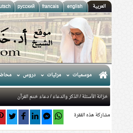
العربية
english
francais
русский
utsch
موسميات
مرئيات
دروس
محاضر
خزانة الأسئلة
/
الذكر والدعاء
/ دعاء ختم القرآن
مشاركة هذه الفقرة