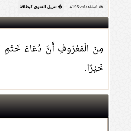
المشاهدات:4195
📥 تنزيل الفتوى كبطاقة
مِنَ الْمَعْرُوفِ أَنَّ دُعَاءَ خَتْمِ الْ
خَيْرًا.
1.
حكم شراء المعتكف ما يحتاج إليه عبر الت
2.
معنى قول النبي صلى الله عليه وسلم (إن 