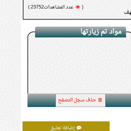
(
عدد المشاهدات18599 )
مواد تم زيارتها
1.
دعاء ختم القرآن
حذف سجل التصفح
إضافة تعليق