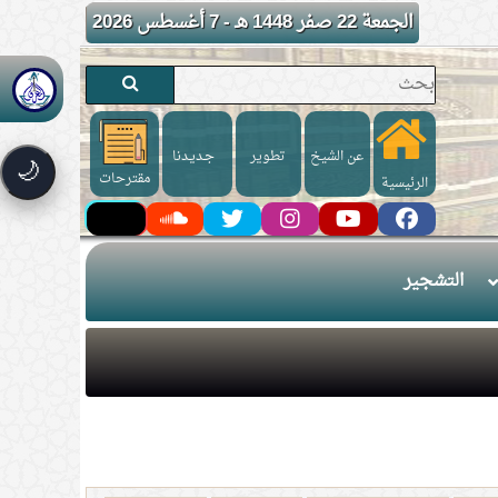
الجمعة 22 صفر 1448 هـ - 7 أغسطس 2026
عن الشيخ
تطوير
جـديـدنا
🌙
مقترحات
الرئيسية
التشجير