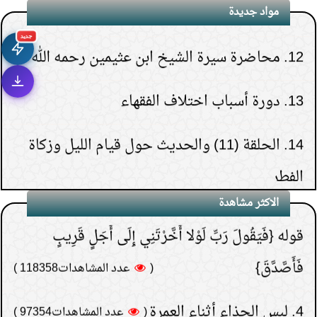
مواد جديدة
12.
محاضرة سيرة الشيخ ابن عثيمين رحمه الله
جديد
1.
هل يشعر الميت بمن حوله قبل دفنه.
13.
دورة أسباب اختلاف الفقهاء
(
عدد المشاهدات263286 )
2.
هل قولهم(تفاءلوا
14.
الحلقة (11) والحديث حول قيام الليل وزكاة
بالخير تجدوه) حديث نبوي؟
الفطر
(
عدد المشاهدات181493 )
3.
لماذا خص الصدقة في
15.
الحلقة (30) والأخيرة- تنبيهات حول الدعاء
الاكثر مشاهدة
قوله {فَيَقُولَ رَبِّ لَوْلا أَخَّرْتَنِي إِلَى أَجَلٍ قَرِيبٍ
فَأَصَّدَّقَ}
(
عدد المشاهدات118358 )
4.
لبس الحذاء أثناء العمرة
(
عدد المشاهدات97354 )