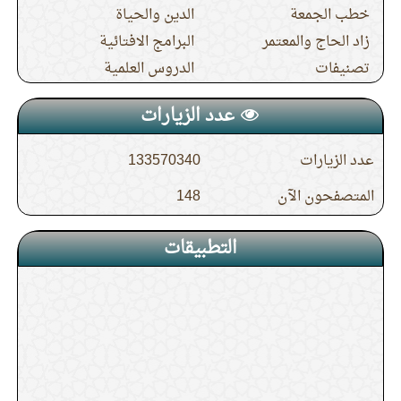
خطب الجمعة
الدين والحياة
زاد الحاج والمعتمر
البرامج الافتائية
13.
الدرس (5) شرح حديث جابر في صفة حج
تصنيفات
الدروس العلمية
النبي صلى الله عليه وسلم
عدد الزيارات
14.
الدرس (4) شرح حديث جابر في صفة حج
عدد الزيارات
133570340
النبي صلى الله عليه وسلم
المتصفحون الآن
148
15.
الدرس (19) باب إذا رأى سيرا أو شيئا يكره
التطبيقات
في الطواف قطعه