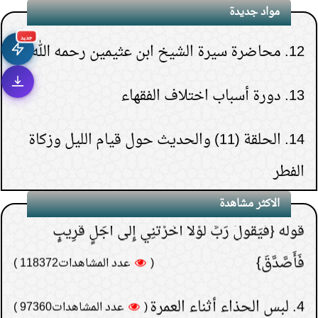
مواد جديدة
12.
محاضرة سيرة الشيخ ابن عثيمين رحمه الله
جديد
1.
هل يشعر الميت بمن حوله قبل دفنه.
13.
دورة أسباب اختلاف الفقهاء
(
عدد المشاهدات263290 )
2.
هل قولهم(تفاءلوا
14.
الحلقة (11) والحديث حول قيام الليل وزكاة
بالخير تجدوه) حديث نبوي؟
الفطر
(
عدد المشاهدات181501 )
3.
لماذا خص الصدقة في
15.
الحلقة (30) والأخيرة- تنبيهات حول الدعاء
الاكثر مشاهدة
قوله {فَيَقُولَ رَبِّ لَوْلا أَخَّرْتَنِي إِلَى أَجَلٍ قَرِيبٍ
فَأَصَّدَّقَ}
(
عدد المشاهدات118372 )
4.
لبس الحذاء أثناء العمرة
(
عدد المشاهدات97360 )