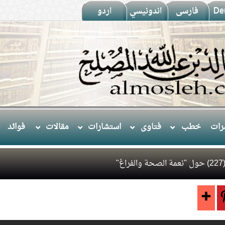
De
فارسى
اندونيسي
اردو
ات
خطب
فتاوى
استشارات
مقالات
فوائد
غ"