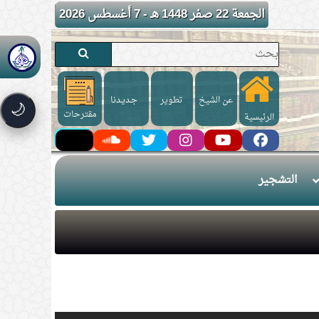
الجمعة 22 صفر 1448 هـ - 7 أغسطس 2026
عن الشيخ
تطوير
جـديـدنا
🌙
مقترحات
الرئيسية
التشجير