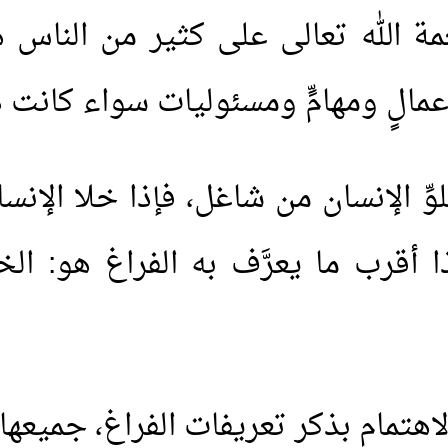
ة الله تعالى على كثير من الناس ه
مالٍ ومهامٍّ ومسئوليات سواء كانت دي
ِّ الإنسان من شاغل، فإذا خلا الإن
ا أقرب ما يعرَّف به الفراغ هو: ا
هتمام بذكر تعريفات الفراغ، جميعها