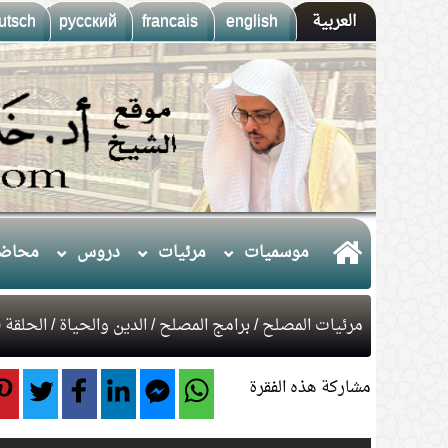
العربية
english
francais
русский
utsch
موسميات
مرئيات
دروس
محاضر
مرئيات المصلح
/
برامج المصلح
/
الدين والحياة
/ الحلقة (227) حول "نعمة الصحة والفرا
مشاركة هذه الفقرة