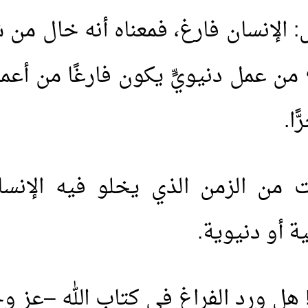
: الإنسان فارغ، فمعناه أنه خال م
 من عمل دنيويٍّ يكون فارغًا من أعما
ًا.
ت من الزمن الذي يخلو فيه الإنس
 أو دنيوية.
 هل ورد الفراغ في كتاب الله –عز