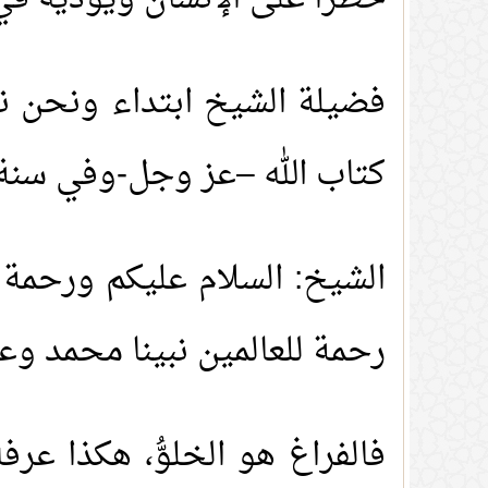
فضيلة الشيخ ابتداء ونحن نت
كتاب الله –عز وجل-وفي سنة 
الشيخ: السلام عليكم ورحمة ا
رحمة للعالمين نبينا محمد وعل
فالفراغ هو الخلوُّ، هكذا عر