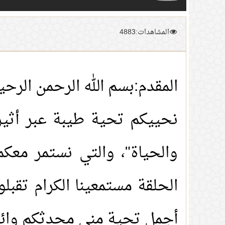
المشاهدات:4883
المقدم:بسم الله الرحمن الرحي
نحييكم تحية طيبة عبر أثير 
والحياة"، والتي نستمر معكم
الحلقة مستمعينا الكرام تقبل
أجمل تحية مني محدثكم وائ