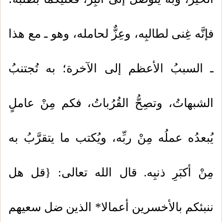
فإنَّه غِنى لطالبِه، وعِزٌّ لحامله، وهو ـ مع هذا
ـ السببُ الأعظم إلى الآخرة؛ به تُجتنبُ
الشبهاتُ، وتصِحُّ القُرُباتُ، فكم مِنْ عاملٍ
يُبعدُه عملُه مِنْ ربِّه، ويُكتب ما يتقرَّبُ به
مِنْ أكبَرِ ذنبِه. قال الله تعالى: {قل هل
ننبئكم بالأخسرين أعمالا* الذين ضل سعيهم