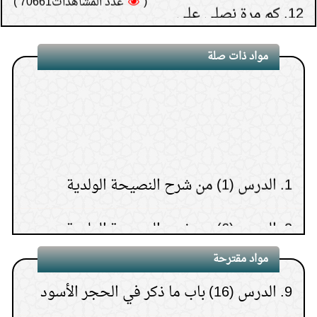
النبي في يوم الجمعة
(
عدد المشاهدات70350 )
5.
الدرس (25) باب صوم يوم عرفة.
13.
كيف يعالج الإنسان نفسه من الحسد.
مواد ذات صلة
6.
الدرس(26) باب التلبية والتكبير إذا غدا من
(
عدد المشاهدات69645 )
14.
حكم ما تتركه المرأة
منى إلى عرفة
من الصلوات للتأكد من طهرها
7.
يوم التروية وأبرز الأعمال فيه
1.
الدرس (1) من شرح النصيحة الولدية
(
عدد المشاهدات66332 )
15.
حكم ترك غسل الشعر
8.
الدرس (17) باب من لم يستلم إلا الركنين
2.
الدرس (6) من شرح النصيحة الولدية
في الغسل للمشقة
(
عدد المشاهدات65130 )
اليمانيين
3.
الدرس (5) من شرح النصيحة الولدية
9.
الدرس (16) باب ما ذكر في الحجر الأسود
مواد مقترحة
4.
الدرس (4) من شرح النصيحة الولدية
10.
الدرس (6) شرح حديث جابر في صفة حج