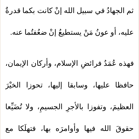
ثم الجهادُ في سبيل الله إنْ كانت بكما قدرةٌ
عليه، أو عونُ مَنْ يستطيعُ إنْ ضعُفتُما عنه.
فهذه عُمَدُ فرائضِ الإسلام، وأركان الإيمان،
حافظا عليها، وسابقا إليها، تحوزا الخيْرَ
العظيمَ، وتفوزا بالأجرِ الجسيمِ، ولا تُضَيِّعا
حقوقَ الله فيها وأوامرَه بها، فتهلَكا مع