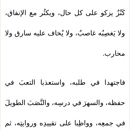
كَنْزٌ يزكو على كل حال، ويكثُر مع الإنفاق،
ولا يَغصِبُه غاصبٌ، ولا يُخاف عليه سارق ولا
محارب.
فاجتهدا في طلبه، واستعذبا التعبَ في
حفظه، والسهرَ في درسِه، والنَّصَبَ الطويلَ
في جمعِه، وواظِبا على تقييدِه وروايتِه، ثم