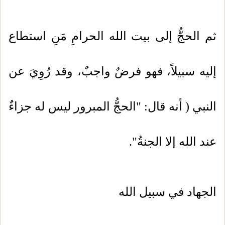
ثم الحجُّ إلى بيت الله الحرامِ مَنِ استطاع
إليه سبيلاً، فهو فرضٌ واجبٌ، وقد رُوِيَ عن
النبي ( أنه قال: "الحجُّ المبرور ليس له جزاءٌ
عند الله إلا الجنةُ".
الجهاد في سبيل الله