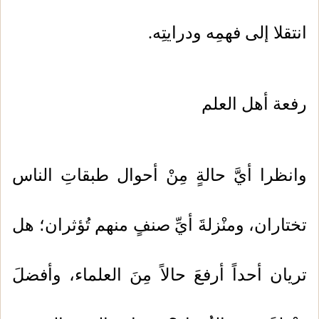
انتقلا إلى فهمِه ودرايتِه.
رفعة أهل العلم
وانظرا أيَّ حالةٍ مِنْ أحوال طبقاتِ الناس
تختاران، ومنْزلةَ أيِّ صنفٍ منهم تُؤثران؛ هل
تريان أحداً أرفعَ حالاً مِنَ العلماء، وأفضلَ