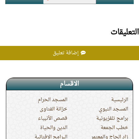
يطف حتى يخرج إلى عرفة ويرجع بعد الطواف
الأول.
التعليقات
15.
الدرس (18) باب طواف النساء مع الرجال
إضافة تعليق
الاقسام
الرئيسية
المسجد الحرام
المسجد النبوي
خزانة الفتاوى
برامج تلفزيونية
قصص الأنبياء
خطب الجمعة
الدين والحياة
زاد الحاج والمعتمر
البرامج الافتائية