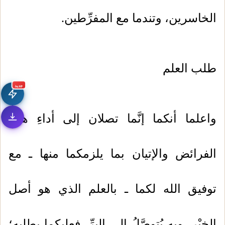
الخاسرين، وتندما مع المفرِّطين.
طلب العلم
جديد
واعلما أنكما إنَّما تصلان إلى أداءِ هذه
الفرائض والإتيان بما يلزمكما منها ـ مع
توفيق الله لكما ـ بالعلم الذي هو أصل
الخيْر، وبه يُتوصَّلُ إلى البِرِّ، فعليكما بطلبه؛