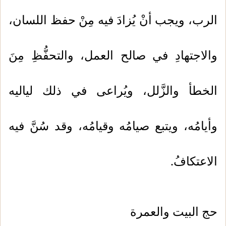
الرب، ويجب أنْ يُزادَ فيه مِنْ حفظ اللسان،
والاجتهادِ في صالح العمل، والتحفُّظِ مِنَ
الخطأ والزَّلل، ويُراعى في ذلك لياليه
وأيامُه، ويتبع صيامُه وقيامُه، وقد سُنَّ فيه
الاعتكافُ.
حج البيت والعمرة