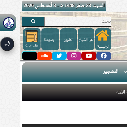
السبت 23 صفر 1448 هـ - 8 أغسطس 2026
عن الشيخ
تطوير
جـديـدنا
🌙
مقترحات
الرئيسية
التشجير