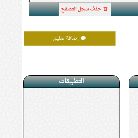
(
عدد المشاهدات65132 )
حذف سجل التصفح
إضافة تعليق
التطبيقات