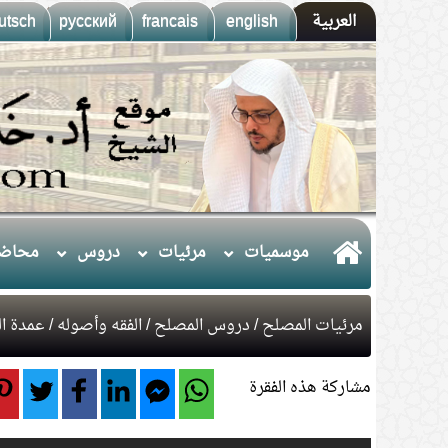
العربية
english
francais
русский
utsch
موسميات
مرئيات
دروس
محاضر
مرئيات المصلح
/
دروس المصلح
/
الفقه وأصوله
/
عمدة ال
مشاركة هذه الفقرة