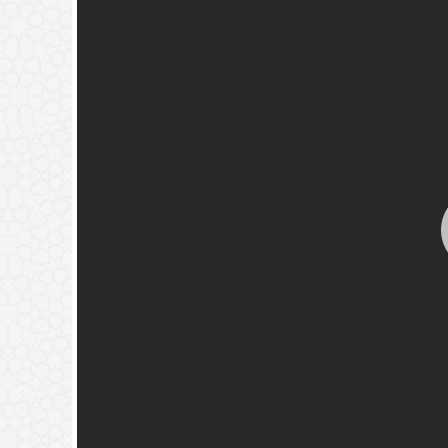
له قبل دفنه.
(
عدد المشاهدات263290 )
خير تجدوه) حديث نبوي؟
(
عدد المشاهدات181501 )
{فَيَقُولَ رَبِّ