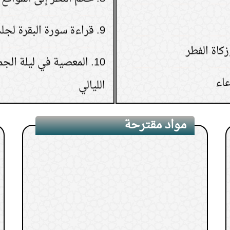
9.
قراءة سورة البقرة لجلب
10.
المعصية في ليلة الج
الليالي
11.
من رأى في المنام ميتًا
12.
كم مرة نصلي على الن
مواد مقترحة
13.
كيف يعالج الإنسان ن
14.
حكم ما تتركه المرأة 
15.
حكم ترك غسل الشعر 