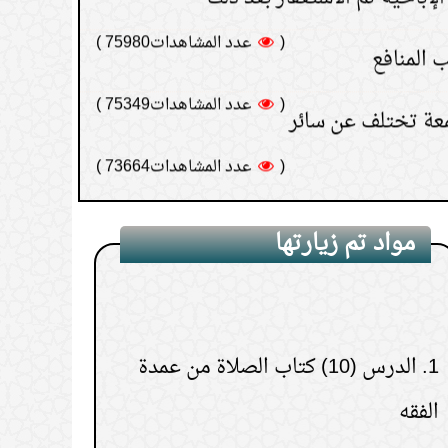
 المنافع
(
عدد المشاهدات75349 )
معة تختلف عن سائر
(
عدد المشاهدات73664 )
 يطلب مالًا
(
عدد المشاهدات70666 )
بي في يوم الجمعة
(
عدد المشاهدات70354 )
مواد تم زيارتها
فسه من الحسد.
(
عدد المشاهدات69657 )
1.
الدرس (10) كتاب الصلاة من عمدة
من الصلوات للتأكد من طهرها
الفقه
(
عدد المشاهدات66337 )
في الغسل للمشقة