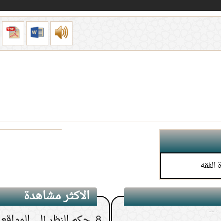
لَوْلا أَخَّرْتَنِي إِلَى أَجَلٍ قَرِيب
4.
لبس الحذاء أثناء العمر
5.
هل الجن والشياطين يع
6.
كيف تعرف نتيجة الاست
7.
هل يجوز إعطاء زكاة الم
الأم أو الإخوة
لله
8.
حكم النظر إلى المواقع ا
الاكثر مشاهدة