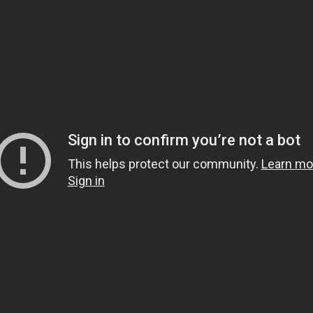
1.
هل يشعر الميت بمن حو
2.
هل قولهم(تفاءلوا بال
3.
لماذا خص الصدقة في قوله 