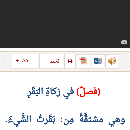
+
Aa
-
الخط
(فصلٌ)
في زكاةِ البَقَرِ
وهي مشتقَّةٌ مِن: بَقَرتُ الشَّيءَ.