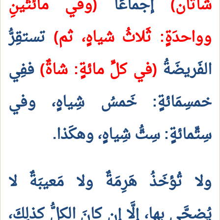
شاتَان)
إجماعًا
(وفي مائتَينِ
وواحدَةٍ: ثَلاثُ شياهٍ، ثم)
تستقِرُّ
الفَريضَةُ
(في كلِّ مائةٍ: شاةٌ)
ففِي
خمسِمَائةٍ: خَمسُ شِياهٍ، وفي
سِتِّمائةٍ: سِتُّ شِياهٍ، وهكَذا.
ولا تُؤخَذُ هَرِمَةٌ ولا مَعيبَةٌ لا
يُضحَّى بها، إلَّا إن كانَ الكلُّ كذلِكَ،