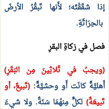
إذا شقَقْتَه؛ لأَنها تَبقُرُ الأرضَ
بالحِرَاثَةِ.
فصل في زكاةِ البقرِ
(ويجبُ في ثَلاثِينَ مِن البَقَرِ)
أَهليَّةً كانَت أَو وحشيَّةً:
(تَبيعٌ، أو
تَبيعَةٌ)
لكلٍّ مِنهُمَا سَنَةٌ. ولا شيءَ