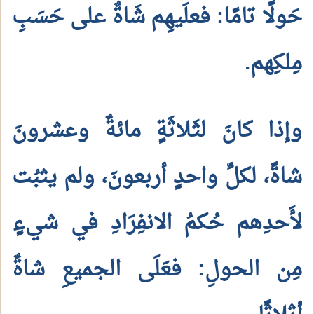
حَولًا تامًا: فعلَيهِم شَاةٌ على حَسَبِ
مِلكِهم.
وإذا كانَ لثَلاثَةٍ مائةٌ وعشرونَ
شاةً، لكلِّ واحدٍ أربعونَ، ولم يثبُت
لأَحدِهم حُكمُ الانفِرَادِ في شيءٍ
مِن الحولِ: فعَلَى الجميعِ شاةٌ