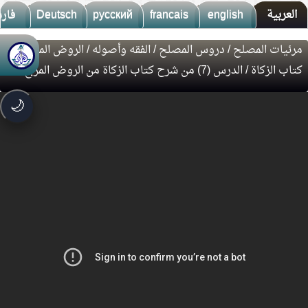
العربية
english
francais
русский
Deutsch
فار
مرئيات المصلح
/
دروس المصلح
/
الفقه وأصوله
/
الروض المربع
/
🚀
جديد الموقع!
كتاب الزكاة
/ الدرس (7) من شرح كتاب الزكاة من الروض المربع
تعرف على أحدث المميزات
سرعة فائقة
⚡
🌙
تحميل أسرع بـ 3× من قبل
تصميم جديد كلياً
🎨
واجهة أكثر أناقة وسهولة
إشعارات ذكية
🔔
تتابع كل جديد بخطوة واحدة