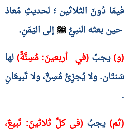
فيمَا دُونَ الثلاثين
؛ لحديثِ مُعاذ
حين بعثه النبيُّ
ﷺ
إلى اليَمَنِ.
(و)
يجبُ
(في
أربعينَ: مُسِنَّةٌ)
لها
سَنتَان. ولا يُجزِئُ مُسِنٌّ، ولا تَبيعَانِ
.
(ثم)
يجبُ
(في كلِّ ثلاثينَ: تَبيعٌ،