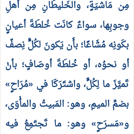
مِن مَاشيَةٍ، والخَليطَانِ مِن أهلِ
وجوبِها، سواءٌ كانَت خُلطَةَ أعيانٍ
بكَونِه مُشَاعًا؛ بأَن يَكونَ لكُلٍّ نِصفٌ
أو نحوُه، أو خُلطَةَ أوصَافٍ؛ بأنْ
تَميَّزَ ما لِكُلٍّ، واشتَرَكَا في «مُرَاحٍ»
بضمِّ الميمِ، وهو: المَبيتُ والمأْوَى،
و«مَسرَحٍ» وهو: ما تَجتَمِعُ فيه