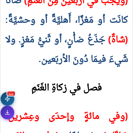
(ويجبُ في أربَعينَ مِن الغَنَمِ)
ضَأْنًا
كانَت أو مَعْزًا، أَهليَّةً أو وحشيَّةً:
(شاةٌ)
جَذَعُ ضأْنٍ، أو ثَنيُّ مَعْزٍ. ولا
شَيءَ فيمَا دُونَ الأربَعين.
فصل في زكاةِ الغَنَمِ
جديد
(وفي مائةٍ وإحدَى وعِشرين: