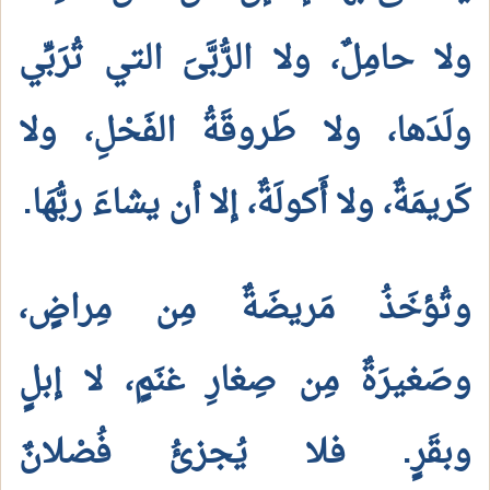
ولا حامِلٌ، ولا الرُّبَّىَ التي تُرَبِّي
ولَدَها، ولا طَروقَةُ الفَحْلِ، ولا
كَريمَةٌ، ولا أَكولَةٌ، إلا أن يشاءَ ربُّهَا.
وتُؤخَذُ مَريضَةٌ مِن مِراضٍ،
وصَغيرَةٌ مِن صِغارِ غنَمٍ، لا إبلٍ
وبقَرٍ. فلا يُجزئُ فُصْلانٌ