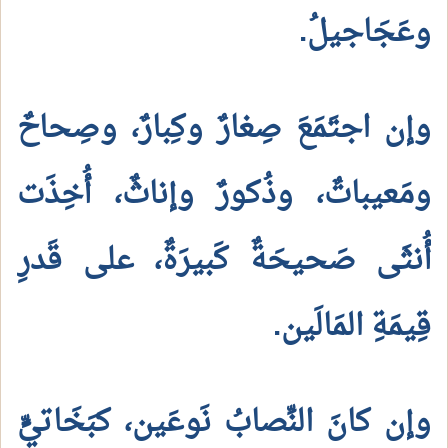
وعَجَاجيلُ.
وإن اجتَمَعَ صِغارٌ وكِبارٌ، وصِحاحٌ
ومَعيباتٌ، وذُكورٌ وإناثٌ، أُخِذَت
أُنثَى صَحيحَةٌ كَبيرَةٌ، على قَدرِ
قِيمَةِ المَالَين.
وإن كانَ النِّصابُ نَوعَين، كبَخَاتيٍّ