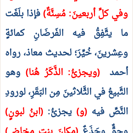
وفي كلِّ أربعينَ: مُسِنَّةٌ)
فإذا بلَغَت
ما يتَّفِقُ فيه الفَرضَانِ كمائةٍ
وعِشرينَ، خُيِّرَ؛ لحديث معاذ، رواه
أحمد
(ويجزئُ: الذَّكَرُ هُنا)
وهو
التَّبيعُ في الثَّلاثينَ مِن البَقَرِ، لورودِ
النَّصِّ فيه
(و)
يجزئُ:
(ابنُ لبونٍ)
وحِقٌّ وجَذَعٌ
(مكانَ بِنتِ مخاضٍ)