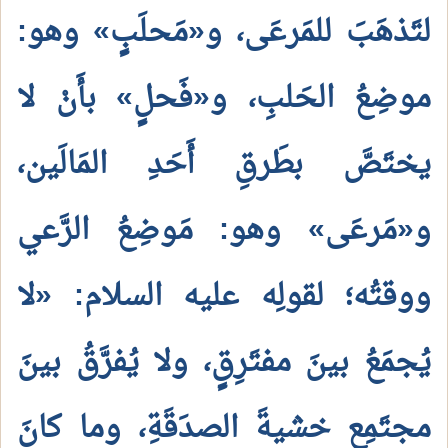
لتَذهَبَ للمَرعَى، و«مَحلَبٍ» وهو:
موضِعُ الحَلبِ، و«فَحلٍ» بأَنْ لا
يختَصَّ بطَرقِ أَحَدِ المَالَين،
و«مَرعَى» وهو: مَوضِعُ الرَّعي
ووقتُه؛ لقولِه عليه السلام: «لا
يُجمَعُ بينَ مفتَرِقٍ، ولا يُفرَّقُ بينَ
مجتَمِعٍ خشيةَ الصدَقَةِ، وما كانَ