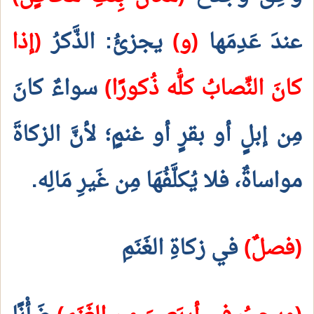
عندَ عَدِمَها
(و)
يجزئُ: الذَّكرُ
(إذا
كانَ النِّصابُ كلُّه ذُكورًا)
سواءٌ كانَ
مِن إبلٍ أو بقرٍ أو غنمٍ؛ لأنَّ الزكاةَ
مواساةٌ، فلا يُكلَّفُهَا مِن غَيرِ مَالِه.
(فصلٌ)
في زكاةِ الغَنَمِ