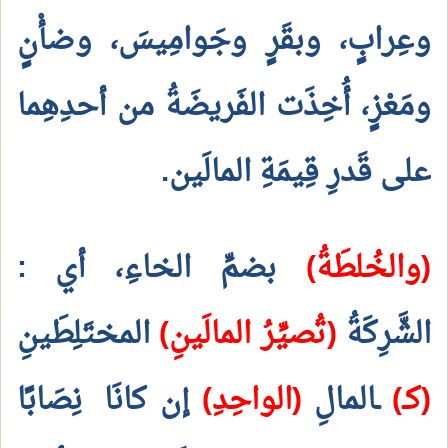
وعِرابٍ، وبقَرٍ وجَوامِيسَ، وضأْنٍ
ومَعْزٍ، أُخِذَت الفَريضَةُ من أحدِهِما
على قَدرِ قِيمَةِ المالَين.
(والخُلطَةُ)
بضمِّ الخاءِ، أي
:
الشَّرِكَةُ
(تُصيِّرُ المالَينِ)
المختَلِطَينِ
(كـ)
ـالمالِ
(الواحِدِ)
إن كانَا
نِصَابًا