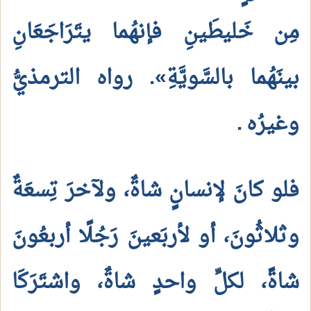
مِن خَليطَينِ فإنهُما يتَرَاجَعَانِ
بينَهُما بالسَّويَّةِ». رواه الترمذيُّ
وغيرُه
.
فلو كانَ لإنسانٍ شاةٌ، ولآخرَ تِسعَةٌ
وثلاثُونَ، أو لأربَعينَ رَجُلًا أربعُونَ
شاةً، لكلِّ واحدٍ شاةٌ، واشتَرَكَا