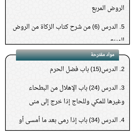
الإباحية ثم الاستغفار بعد ذلك
5.
الدرس (6) من شرح كتاب الزكاة من الروض
(
عدد المشاهدات75978 )
9.
قراءة سورة البقرة لجلب
المربع
1.
ربيع الأول شهر المولد والهجرة والوفاة
المنافع
(
عدد المشاهدات75346 )
6.
الدرس (7) من شرح كتاب الزكاة من الروض
2.
الدرس(15) باب فضل الحرم
10.
المعصية في ليلة الجمعة تختلف عن سائر
مواد مقترحة
المربع
الليالي
(
عدد المشاهدات73661 )
3.
الدرس (24) باب الإهلال من البطحاء
7.
الدرس (25) والأخير من كتاب الزكاة من
وغيرها للمكي وللحاج إذا خرج إلى منى
11.
من رأى في المنام ميتًا يطلب مالًا
الروض المربع
(
عدد المشاهدات70664 )
4.
الدرس (34) باب إذا رمى بعد ما أمسى أو
12.
كم مرة نصلي على
8.
الدرس (12) من شرح كتاب الزكاة من
حلق قبل أن يذبح ناسيا أو جاهلا.
النبي في يوم الجمعة
(
عدد المشاهدات70354 )
الروض المربع