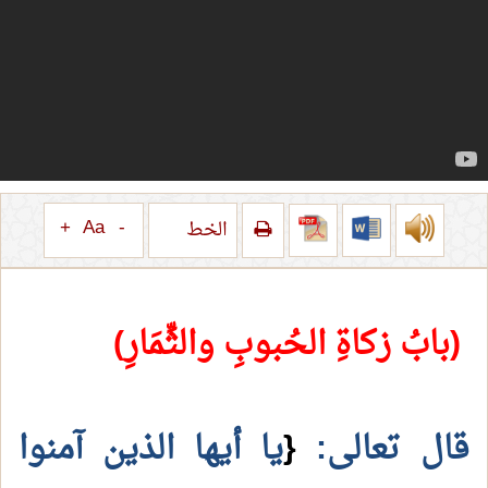
+
Aa
-
الخط
(بابُ زكاةِ الحُبوبِ والثِّمَارِ)
قال تعالى:
{
يا أيها الذين آمنوا