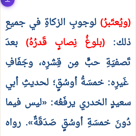
(ويُعتَبرُ)
لوجوبِ الزكاةِ في جميعِ
ذلك:
(بلوغُ نِصابٍ قَدرُهُ)
بعدَ
تَصفيَةِ حبٍّ مِن قِشرِه، وجَفَافِ
غَيرِه: خمسَةُ أوسُقٍ؛ لحديثِ أبي
سعيدٍ الخدري يرفَعُه: «ليس فيما
دُونَ خمسَةِ أوسُقٍ صَدَقَةٌ». رواه