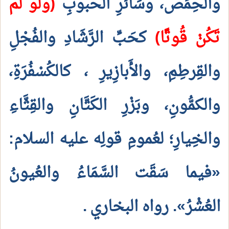
والحِمِّص، وسَائرِ الحبوبِ
(ولو لم
تَكُنْ قُوتًا)
كحَبِّ الرَّشَادِ والفُجْلِ
والقِرطِمِ، والأَبازِيرِ
، كالكُسْفُرَةِ،
والكمُّونِ، وبَزْرِ الكَتَّانِ والقِثَّاءِ
والخِيارِ؛ لعُمومِ قولِه عليه السلام:
«فيما سَقَت السَّمَاءُ والعُيونُ
العُشْرُ». رواه البخاري
.