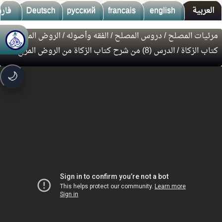
العربية
english
francais
русский
Deutsch
فار
مرئيات المصلح
/
دروس المصلح
/
الفقه وأصوله
/
الروض المربع
/
🚀
جديد الموقع!
كتاب الزكاة
/ الدرس (8) من شرح كتاب الزكاة من الروض المربع
تعرف على أحدث المميزات
سرعة فائقة
⚡
🌙
تحميل أسرع بـ 3× من قبل
تصميم جديد كلياً
🎨
واجهة أكثر أناقة وسهولة
إشعارات ذكية
🔔
تتابع كل جديد بخطوة واحدة