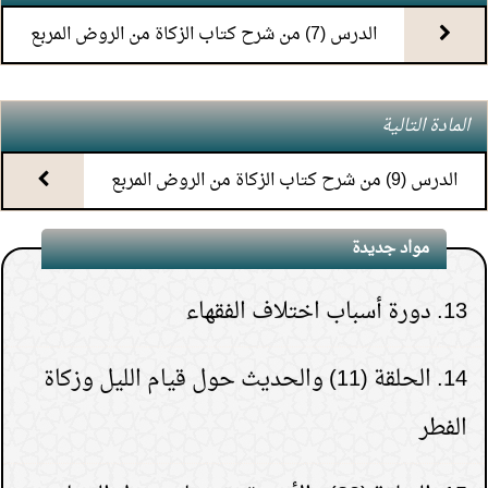
الدرس (7) من شرح كتاب الزكاة من الروض المربع
10.
(1) التعليق على كتاب الحج من الكافي
11.
محاضرة أحكام المواقيت
المادة التالية
12.
محاضرة سيرة الشيخ ابن عثيمين رحمه الله
الدرس (9) من شرح كتاب الزكاة من الروض المربع
1.
هل يشعر الميت بمن حوله قبل دفنه.
13.
دورة أسباب اختلاف الفقهاء
مواد جديدة
(
عدد المشاهدات263289 )
2.
هل قولهم(تفاءلوا
14.
الحلقة (11) والحديث حول قيام الليل وزكاة
بالخير تجدوه) حديث نبوي؟
الفطر
(
عدد المشاهدات181496 )
3.
لماذا خص الصدقة في
15.
الحلقة (30) والأخيرة- تنبيهات حول الدعاء
قوله {فَيَقُولَ رَبِّ لَوْلا أَخَّرْتَنِي إِلَى أَجَلٍ قَرِيبٍ