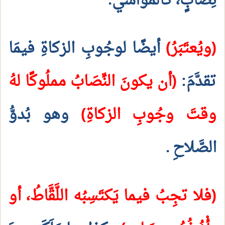
نِصابٍ، كالمواشي.
(ويُعتَبَرُ)
أيضًا لوجُوبِ الزكاةِ فيمَا
تقدَّمَ:
(أن يكونَ النِّصَابُ مملُوكًا لهُ
وقتَ وجُوبِ الزكاةِ)
وهو بُدوُّ
الصَّلاحِ
.
(فلا تجِبُ فيما يَكتَسِبُه اللَّقَّاطُ، أو