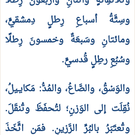
وثَلاثُمِائةٍ واثنانِ وأربعونَ رِطلًا
وسِتَّةُ أسباعِ رِطلٍ دِمشقيٍّ،
ومائتانِ وسَبعَةٌ وخمسونَ رِطلًا
وسُبُعِ رطِلٍ قُدسيٍّ.
والوَسْقُ، والصَّاعُ، والمُدُّ: مَكايـيلُ،
نُقِلَت إلى الوَزنِ؛ لتُحفَظَ وتُنقَلَ.
وتُعتَبَرُ بالبُرِّ الرَّزينِ. فمَن اتَّخَذَ