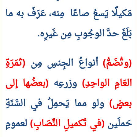
مَكيلًا يَسعُ صاعًا
مِنه، عَرَفَ به ما
بَلَغَ حدَّ الوجُوبِ مِن غَيرِه.
(وتُضَمُّ)
أنواعُ الجِنسِ مِن
(ثمَرَةِ
العَامِ الواحِدِ)
وزرعِه
(بعضُها إلى
بعضٍ)
ولو مما يَحمِلُ في السَّنَةِ
حَملَين
(في تَكميلِ النِّصَابِ)
لعمومِ