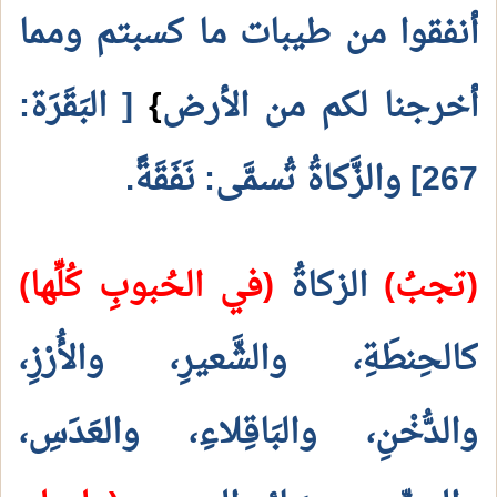
أنفقوا من طيبات ما كسبتم ومما
أخرجنا لكم من الأرض
}
[ البَقَرَة:
267] والزَّكاةُ تُسمَّى: نَفَقَةً.
(تجبُ)
الزكاةُ
(في الحُبوبِ كُلِّها)
كالحِنطَةِ، والشَّعيرِ، والأُرْزِ،
والدُّخْنِ، والبَاقِلاءِ، والعَدَسِ،