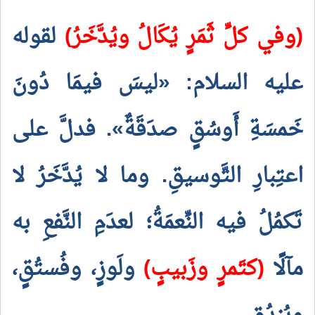
(وفي كلِّ ثَمَرٍ يُكَالُ ويُدَّخَرُ)
لقوله
عليه السلام: «ليسَ فيمَا دُونَ
خَمسَةِ أَوسُقٍ صدَقَةٌ». فدلَّ على
اعتِبارِ التَّوسيقِ. وما لا يُدَّخَرُ لا
تَكمُلُ فيه النِّعمَةُ؛ لعدَمِ النَّفعِ به
مآلًا
(كتَمرٍ وزَبيبٍ)
ولَوزٍ، وفُستُقٍ،