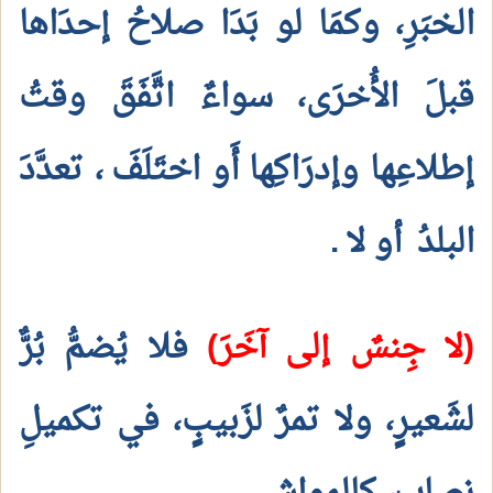
الخبَرِ، وكمَا لو بَدَا صلاحُ إحدَاها
قبلَ الأُخرَى، سواءٌ اتَّفَقَ وقتُ
إطلاعِها وإدرَاكِها أَو اختَلَفَ
، تعدَّدَ
البلدُ
أو لا
.
(لا جِنسٌ إلى آخَرَ)
فلا يُضمُّ بُرٌّ
لشَعيرٍ، ولا تمرٌ لزَبيبٍ، في تكميلِ