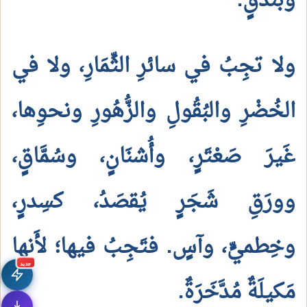
وبُندُقٍ.
ولا تجِبُ في سائرِ الثِّمَارِ، ولا في
الخُضْرِ والبُقُولِ والزُّهُورِ ونحوِها،
غَيرَ صَعْتَرٍ، وأُشنَانٍ، وسُمَّاقٍ،
وورَقِ شَجَرٍ يُقصَدُ، كسِدرٍ،
وخِطميٍّ، وآسٍ. فتَجِبُ فيها؛ لأَنها
جديد
مَكيلَةٌ مُدَّخَرَةٌ.