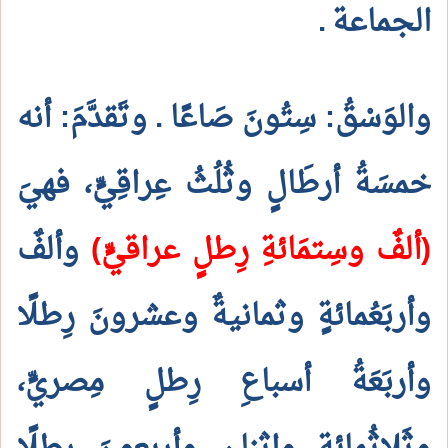
الجماعة
.
والوَسْقُ: سِتُونَ صَاعًا
. وتَقدَّمَ: أنه
خمسَةُ أرطَالٍ وثُلُثُ عِراقِيٍّ، فهيَ
(ألفٌ وسِتمَائةِ رِطلٍ عراقيٍّ)
وألفٌ
وأربَعُمائةٍ وثمانيةٌ وعشرونَ رِطلًا
وأربَعَةُ أسباعِ رِطلٍ مِصريٍّ،