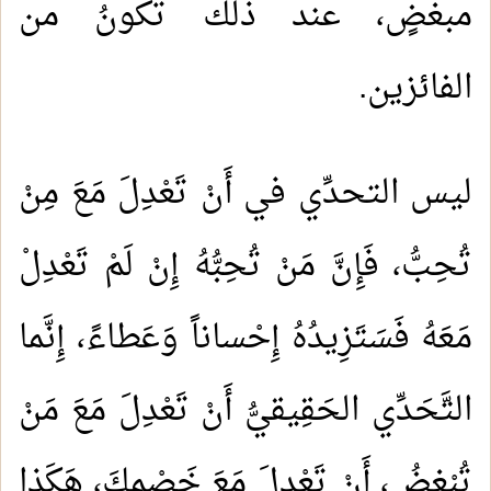
مبغضٍ، عند ذلك تكونُ من
الفائزين.
ليس التحدِّي في أَنْ تَعْدِلَ مَعَ مِنْ
تُحِبُّ، فَإِنَّ مَنْ تُحِبُّهُ إِنْ لَمْ تَعْدِلْ
مَعَهُ فَسَتَزِيدُهُ إِحْساناً وَعَطاءً، إِنَّما
التَّحَدِّي الحَقِيقيُّ أَنْ تَعْدِلَ مَعَ مَنْ
تُبْغِضُ، أَنْ تَعْدِلَ مَعَ خَصْمِكَ، هَكَذا