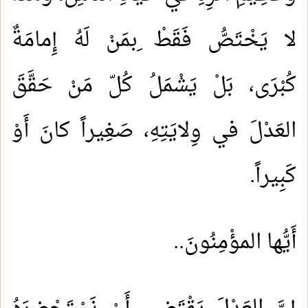
لا يَخْتَصُّ فَقَطْ ِبمَنْ لَهُ إِمامَةٌ
كُبْرَى، بَلْ يَشْمَلُ كُلّ مَنْ حَقَّقَ
العَدْلَ في وِلايَتِهِ، صَغِيراً كانَ أَوْ
كَبِيراً.
أَيُّها المؤْمِنُونَ..