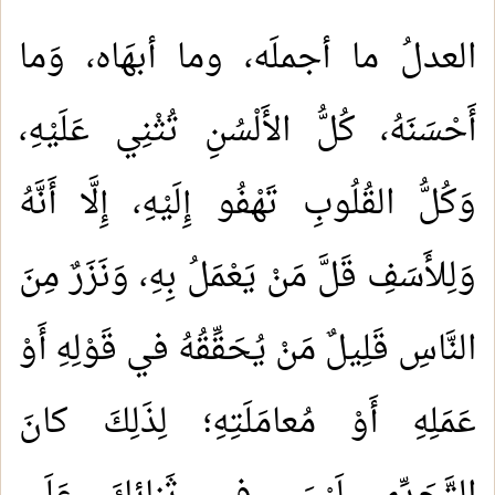
العدلُ ما أجملَه، وما أبهَاه، وَما
أَحْسَنَهُ، كُلُّ الأَلْسُنِ تُثْنِي عَلَيْهِ،
وَكُلُّ القُلُوبِ تَهْفُو إِلَيْهِ، إِلَّا أَنَّهُ
وَلِلأَسَفِ قَلَّ مَنْ يَعْمَلُ بِهِ، وَنَزَرٌ مِنَ
النَّاسِ قَلِيلٌ مَنْ يُحَقِّقُهُ في قَوْلِهِ أَوْ
عَمَلِهِ أَوْ مُعامَلَتِهِ؛ لِذَلِكَ كانَ