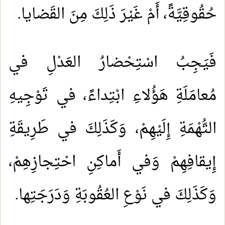
حُقُوقِيَّةً، أَمْ غَيْرَ ذَلِكَ مِنَ القَضايا.
فَيَجِبُ اسْتِحْضارُ العَدْلِ في
مُعامَلَةِ هَؤُلاءِ ابْتِداءً، في تَوْجِيهِ
التُّهْمَةِ إِلَيْهِمْ، وَكَذَلِكَ في طَرِيقَةِ
إِيقافِهِمْ وَفي أَماكِنِ احْتِجازِهِمْ،
وَكَذَلِكَ في نَوْعِ العُقُوبَةِ وَدَرَجَتِها.