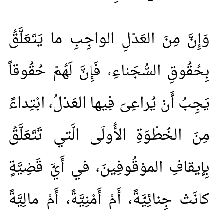
وَإِنَّ مِنَ العَدْلِ الواجِبِ ما يَتَعَلَّقُ
بِحُقُوقِ السُّجَناءِ، فَإِنَّ لَهُمْ حُقُوقاً
يَجِبُ أَنْ يُراعِىَ فِيها العَدْلُ، ابْتِداءً
مِنَ الخُطْوَةِ الأُولَى الَّتي تَتَعَلَّقُ
بِإيقافِ الموْقُوفِينَ، في أَيَّ قَضِيَّةٍ
كانَتْ جِنائِيَّةً، أَمْ أَمْنِيَّةً، أَمْ مالِيَّةً