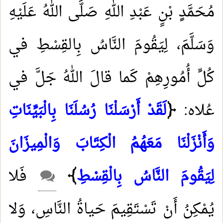
مُحَمَّدٍ بْنِِ عَبْدِ اللهِ صَلَّى اللهُ عَلَيْهِ
وَسَلَّمَ، لِيَقُومَ النَّاسُ بِالقِسْطِ في
كُلِّ أُمُورِهِمْ كَما قالَ اللهُ جَلَّ في
عُلاه:
﴿
لَقَدْ أَرْسَلْنَا رُسُلَنَا بِالْبَيِّنَاتِ
وَأَنْزَلْنَا مَعَهُمُ الْكِتَابَ وَالْمِيزَانَ
لِيَقُومَ النَّاسُ بِالْقِسْطِ
﴾
فَلا
يُمْكِنُ أَنْ تَسْتَقِيمَ حَياةُ النَّاسِ، وَلا