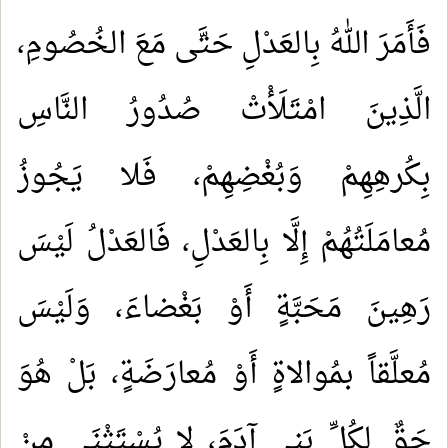
فَأَمَرَ اللهُ بِالعَدْلِ حَتَّى مَعَ الخُصُومِ،
الَّذِينَ امْتَلَأْتْ صُدُورُ النَّاسِ
بِكُرهِهِمْ وَبُغْضِهِمْ، فَلا يَجُوزُ
مُعامَلَتُهُمْ إِلَّا بِالعَدْلِ، فَالعَدْلُ لَيْسَ
رَهِينَ مَحَبَّةٍ أَوْ بَغْضاءَ، وَلَيْسَ
مُعلَّقاً بمُوالاةٍ أَوْ مُعارَضَةٍ، بَلْ هُوَ
حَقٌ لِكُلِّ بَنِي آدَمَ، لا يُسْتَثْنَى مِنْ