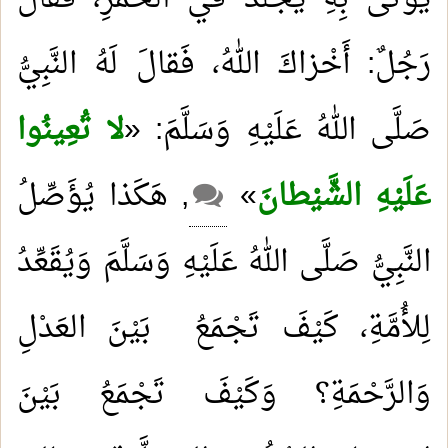
رَجُلٌ: أَخْزاكَ اللهُ، فَقالَ لَهُ النَّبِيُّ
صَلَّى اللهُ عَلَيْهِ وَسَلَّمَ: «
لا تُعِينُوا
عَلَيْهِ الشَّيْطانَ
»
, هَكَذا يُؤَصِّلُ
النَّبِيُّ صَلَّى اللهُ عَلَيْهِ وَسَلَّمَ وَيُقَعِّدُ
لِلأُمَّةِ، كَيْفَ تَجْمَعُ بَيْنَ العَدْلِ
وَالرَّحْمَةِ؟ وَكَيْفَ تَجْمَعُ بَيْنَ