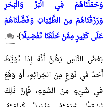
وَحَمَلْنَاهُمْ فِي الْبَرِّ وَالْبَحْرِ
وَرَزَقْنَاهُمْ مِنَ الطَّيِّبَاتِ وَفَضَّلْنَاهُمْ
عَلَى كَثِيرٍ مِمَّنْ خَلَقْنَا تَفْضِيلً
﴾
.
بَعْضُ النَّاسِ يَظُنُّ أَنَّهُ إِذا تَوَرَّطَ
أَحَدٌ في نَوْعٍ مِنَ الجَرائِمِ، أَوْ وَقَعَ
في شَيْءٍ مِنَ السُّوءِ، فَإِنَّ ذَلِكَ
يُسْقِطُ حُرْمَتَهُ، وَيُزِيلُ كَرامَتَهُ،