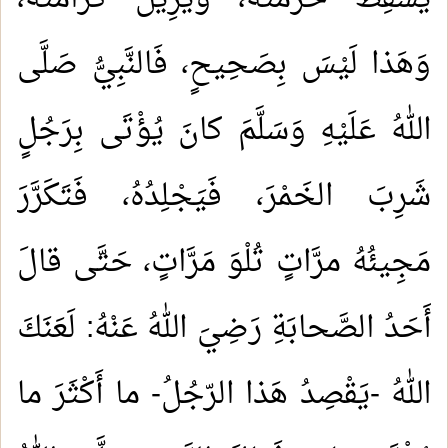
وَهَذا لَيْسَ بِصَحِيحٍ، فَالنَّبِيُّ صَلَّى
اللهُ عَلَيْهِ وَسَلَّمَ كانَ يُؤْتَى بِرَجُلٍ
شَرِبَ الخَمْرَ، فَيَجْلِدُهُ، فَتَكَرَّرَ
مَجِيئُهُ مرَّاتٍ تُلْوَ مَرَّاتٍ، حَتَّى قالَ
أَحَدُ الصَّحابَةِ رَضِيَ اللهُ عَنْهُ: لَعَنَكَ
اللهُ -يَقْصِدُ هَذا الرّجُلُ- ما أَكْثَرَ ما