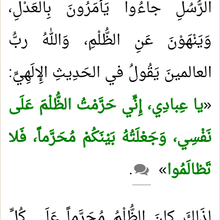
الرُّسُلِ جاءُوا يَأْمَرُونَ بِالعَدْلِ،
وَيَنْهَوْنَ عَنِ الظُّلْمِ، وَاللهُ ربُّ
العالمينَ يَقُولُ في الحَدِيثِ الِإلَهِيِّ:
«
يا عِبادِي، إِنِّي حَرَّمْتُ الظُّلْمَ عَلَى
نَفْسِي، وَجَعْلَتُهُ بَيْنَكُمْ مُحَرَّماً، فَلا
تَظالَمُوا
»
.
لِذَلِكَ كانَ الظُّلْمُ مُحَرَّماً عَلَى كُلِّ