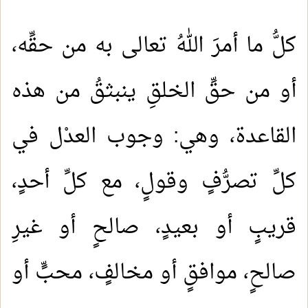
كلُّ ما أمرَ اللهُ تعالى به من حقِّه،
أو من حقِّ الخلقِ ينبثقُ من هذه
القاعدة، وهي: وجوب العدْل في
كلِّ تصرُّفٍ وقولٍ، مع كلِّ أحدٍ،
قريبٍ أو بعيدٍ، صالحٍ أو غيرِ
صالحٍ، موافقٍ أو مخالفٍ، محبٍّ أو