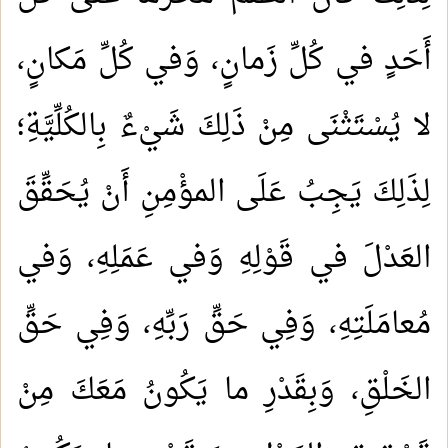
أَحَدٍ في كُلِّ زَمانٍ، وَفي كُلِّ مَكانٍ،
لا يُسْتَثْنَى مِنْ ذَلِكَ شَيْءٌ بِالكُلِّيَّةِ؛
لِذَلِكَ يَجِبُ عَلَى المؤْمِنِ أَنْ يُحَقِّقَ
العَدْلَ في قَوْلِهِ وَفي عَمَلِهِ، وَفي
مُعامَلَتِهِ، وَفِي حَقِّ رَبِّهِ، وَفِي حَقِّ
الخَلْقِ، وَبِقَدْرِ ما يَكُونُ مَعَكَ مِنْ