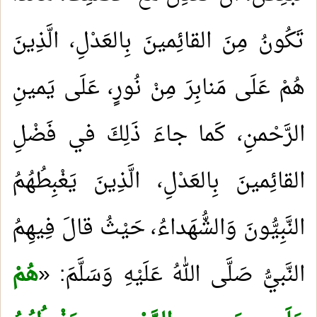
تَكُونُ مِنَ القائِمينَ بِالعَدْلِ، الَّذِينَ
هُمْ عَلَى مَنابِرَ مِنْ نُورٍ، عَلَى يَمينِ
الرَّحْمنِ، كَما جاءَ ذَلِكَ في فَضْلِ
القائِمينَ بِالعَدْلِ، الَّذِينَ يَغْبِطُهُمُ
النَّبِيُّونَ وَالشُّهَداءُ، حَيْثُ قالَ فِيهِمُ
النَّبيُّ صَلَّى اللهُ عَلَيْهِ وَسَلَّمَ: «
هُمْ