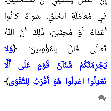
إِنَّ العَدْلَ يَقْتَضِي أَنْ نَسْتَحْضِرَهُ
في مُعامَلَةِ الخَلْقِ، سَواءٌ كانُوا
أَعْداءً أَوْ مُحِبِّينَ، ذَلِكَ أَنَّ اللهََ
تَعالَى قالَ لِلمُؤْمِنينَ:
﴿
وَلا
يَجْرِمَنَّكُمْ شَنَآنُ قَوْمٍ عَلَى أَلَّا
تَعْدِلُوا اعْدِلُوا هُوَ أَقْرَبُ لِلتَّقْوَى
﴾
.