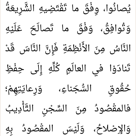
يُصانُوا، وِفْقَ ما تَقْتَضِيهِ الشَّرِيعَةُ
وَتُوافِقُ، وَفْقَ ما تَصالَحَ عَلَيْهِ
النَّاسُ مِنَ الأَنْظِمَةِ فَإِنَّ النَّاسَ قَدْ
تَنادَوْا في العالَمِ كُلِّهِ إِلَى حِفْظِ
حُقُوقِ السُّجَناءِ، وَرِعايَتِهِمْ؛
فالمقْصُودُ مِنَ السِّجْنِ التَّأْدِيبُ
وَالإِصْلاحُ، وَلَيْسَ المقْصُودُ بِهِ