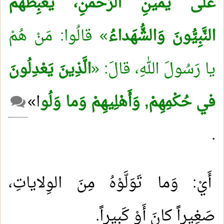
عَلَى يَمينِ الرَّحْمنِ، يَغْبِطُهُمُ
النَّبِيُّونَ وَالشُّهَداءُ
» قالُوا: مَنْ هُمْ
يا رَسُولَ اللهِ، قالَ: «
الَّذِينَ يَعْدِلُونَ
في حُكْمِهِمْ, وَأَهْلِيهِمْ وَما وَلُو
ا»
.
أَيْ: وَما تَوَلَّوْهُ مِنَ الوِلاياتِ،
صَغِيراً كانَ أَوْ كَبِيراً.