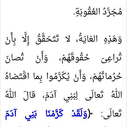
مُجَرَّدُ العُقُوبَةِ.
وَهَذِهِ الغايَةُ، لا تَتَحَقَّقُ إِلَّا بِأَنْ
تُراعِىَ حُقُوقَهُمْ، وَأَنْ تُصانَ
حُرُماتُهُمْ، وَأَنْ يُكَرَّمُوا بِما اقْتَضاهُ
اللهُ تَعالَى لِبَنِي آدَمَ، قالَ اللهُ
تَعالَى:
﴿
وَلَقَدْ كَرَّمْنَا بَنِي آدَمَ