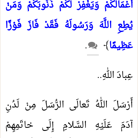
أَعْمَالَكُمْ وَيَغْفِرْ لَكُمْ ذُنُوبَكُمْ وَمَنْ
يُطِعِ اللَّهَ وَرَسُولَهُ فَقَدْ فَازَ فَوْزًا
عَظِيمًا
﴾
.
عِبادَ اللهِ..
أَرْسَلَ اللهُ تَعالَى الرُّسَلَ مِنْ لَدُنِ
آدَمَ عَلَيْهِ السَّلامِ إِلَى خاتَمِهِمْ