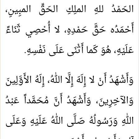
الحَمْدُ للهِ الملِكِ الحَقِّ المبِينِ،
أَحْمَدُه حَقَّ حَمْدِهِ، لا أُحْصِي ثَنَاءً
عَلَيْهِ، هُوَ كَما أَثْنَى عَلَى نَفْسِهِ.
وَأَشْهَدُ أَنْ لا إِلَهَ إِلَّا اللهُ، إِلَهُ الأَوَّلِينَ
وَالآخِرِينَ، وَأَشْهَدُ أَنَّ مُحَمَّداً عَبْدُ
اللهِ وَرَسُولُهُ صَلَّى اللهُ عَلَيْهِ وَعَلَى