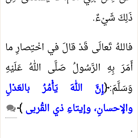
ذَلِكَ شَيْءٌ.
فاللهُ تَعالَى قَدْ قالَ في اخْتِصارِ ما
أَمَرَ بِهِ الرَّسُولُ صَلَّى اللهُ عَلَيْهِ
وَسَلَّمَ:
﴿
إِنَّ اللهَ يَأْمُرُ بالعَدْلِ
والإحسانِ، وإيتاءِ ذي القُربى
﴾
.