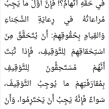
في حَقِّهِ اتَّهامٌ؟! فَإِنَّ أَوَّلَ ما يَجِبُ
مُراعاتُهُ في رِعايَةِ السُّجَناءِ
وَالقِيامِ بِحُقُوقِهِمْ: أَنْ يُتَحَقَّقَ مِنَ
اسْتِحْقاقِهِمْ لِلتَّوْقِيفِ، فَإِذا ثَبَتَ
أَنَّهُمْ مُسْتَحِقُّونَ لِلتَّوْقِيفِ
بِمُقارَفَتِهِمْ ما يُوجِبُ التَّوْقِيفَ،
سَواءً فَإِنَّهُ يَجِبُ أَنْ يَحْتَرِمُوا، وَأَنْ