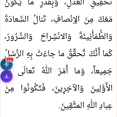
تَحْقِيقِ العَدْلِ، وَبِقَدْرِ ما يَكُونُ
مَعَكَ مِنَ الإِنْصافِ، تَنالُ السَّعادَةَ
وَالطُّمَأْنِينَةَ وَالانْشِراحَ وَالسُّرُورَ،
كَما أَنَّكَ تُحقِّقُ ما جاءَتْ بِهِ الرُّسُلُ
جديد
جَمِيعاً، وَما أَمَرَ اللهُ تَعالَى بِهِ
الأَوَّلِينَ وَالآخِرِينَ، فَتَكُونُوا مِنْ
عِبادِ اللهِ المتَّقِينَ.