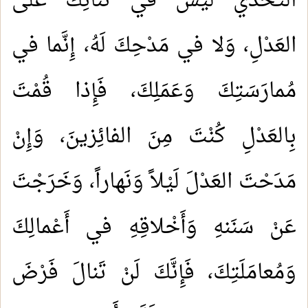
التَّحَدِّي لَيْسَ في ثَنائِكَ عَلَى
العَدْلِ، وَلا في مَدْحِكَ لَهُ، إِنَّما في
مُمارَسَتِكَ وَعَمَلِكَ، فَإِذا قُمْتَ
بِالعَدْلِ كُنْتَ مِنَ الفائِزينَ، وَإِنْ
مَدَحْتَ العَدْلَ لَيْلاً وَنَهاراً، وَخَرَجْتَ
عَنْ سَنَنهِ وَأَخْلاقِهِ في أَعْمالِكَ
وَمُعامَلَتِكَ، فَإِنَّكَ لَنْ تَنالَ فَرْضَ