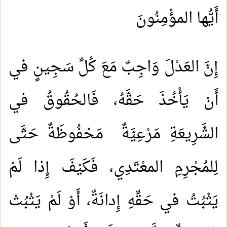
أَيُّها المؤْمِنُونَ
إِنَّ العَدْلَ وَاجِبٌ مَعَ كُلِّ سَجِينٍ في
أَنْ يَأْخُذَ حَقَّهُ، فَالحُقُوقُ في
الشَّرِيعَةِ مَرْعِيَّةٌ مَحْفُوظَةٌ حَتَّى
لِلمُجْرِمِ المعْتَدِي، فَكَيْفَ إِذا لَمْ
يَثْبُتُ في حَقِّهِ إِدانَةٌ، أَوْ لَمْ يَثْبُتْ