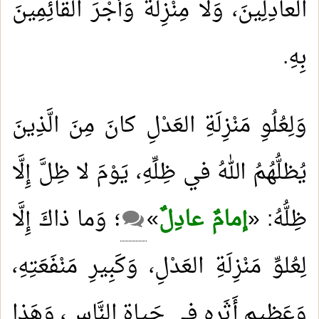
العادِلِينَ، وَلا مِنْزِلَةَ وَأَجْرَ القائِمِينَ
بِهِ.
وَلِعُلُوِ مَنْزِلَةِ العَدْلِ كانَ مِنَ الَّذِينَ
يُظلُّهُمُ اللهُ في ظِلِّهِ، يَوْمَ لا ظِلَّ إِلَّا
ظِلُّهُ: «
إمامٌ عادِلٌ
»
؛ وَما ذاكَ إِلَّا
لِعُلوِّ مَنْزِلَةِ العَدْلِ، وَكَبِيرِ مَنْفَعَتِهِ،
وَعَظِيمِ أَثَرِهِ في حَياةِ النَّاسِ، وَهَذا