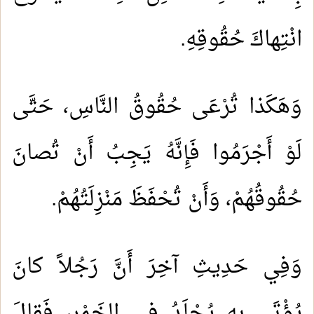
انْتِهاكَ حُقُوقِهِ.
وَهَكَذا تُرْعَى حُقُوقُ النَّاسِ، حَتَّى
لَوْ أَجْرَمُوا فَإِنَّهُ يَجِبُ أَنْ تُصانَ
حُقُوقُهُمْ، وَأَنْ تُحْفَظَ مَنْزِلَتُهُمْ.
وَفِي حَدِيثِ آخِرَ أَنَّ رَجُلاً كانَ
يُؤْتَى بِهِ يُجْلَدُ في الخَمْرِ، فَقالَ