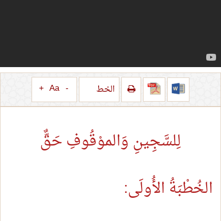
+
Aa
-
الخط
لِلسَّجِينِ وَالموْقُوفِ حَقٌّ
الخُطْبَةُ الأُولَى: