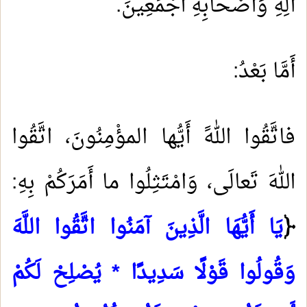
آلِهِ وَأَصْحابِهِ أَجْمَعِينَ.
أَمَّا بَعْدُ:
فاتَّقُوا اللهََ أَيُّها المؤْمِنُونَ، اتَّقُوا
اللهَ تَعالَى، وَامْتَثِلُوا ما أَمَرَكُمْ بِهِ:
﴿
يَا أَيُّهَا الَّذِينَ آمَنُوا اتَّقُوا اللَّهَ
وَقُولُوا قَوْلًا سَدِيدًا * يُصْلِحْ لَكُمْ