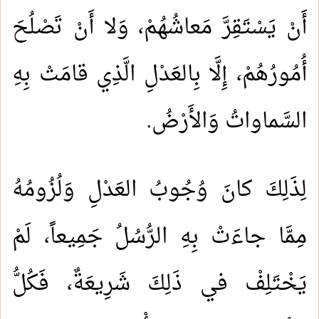
أَنْ يَسْتَقِرَّ مَعاشُهُمْ، وَلا أَنْ تَصْلُحَ
أُمُورُهُمْ، إِلَّا بِالعَدْلِ الَّذِي قامَتْ بِهِ
السَّماواتُ وَالأَرْضُ.
لِذَلِكَ كانَ وُجُوبُ العَدْلِ وَلُزُومُهُ
مِمَّا جاءَتْ بِهِ الرُّسُلُ جَمِيعاً، لَمْ
يَخْتَلِفْ في ذَلِكَ شَرِيعَةٌ، فَكُلُّ