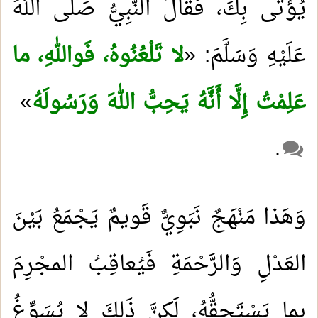
يُؤْتَى بِكَ، فَقالَ النَّبِيُّ صَلَّى اللهُ
عَلَيْهِ وَسَلَّمَ: «
لا تَلْعُنُوهُ، فَواللهِ، ما
عَلِمْتُ إِلَّا أَنَّهُ يَحِبُّ اللهَ وَرَسُولَهُ
»
.
وَهَذا مَنْهَجٌ نَبَوِيٌّ قَويمٌ يَجْمَعُ بَيْنَ
العَدْلِ وَالرَّحْمَةِ فَيُعاقِبُ المجْرِمَ
بِما يَسْتَحِقُّهُ، لَكِنَّ ذَلِكَ لا يُسَوِّغُ