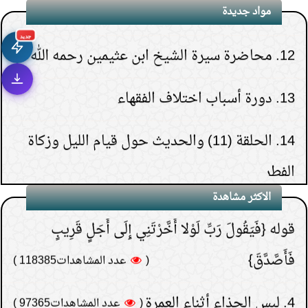
مواد جديدة
12.
محاضرة سيرة الشيخ ابن عثيمين رحمه الله
جديد
1.
هل يشعر الميت بمن حوله قبل دفنه.
13.
دورة أسباب اختلاف الفقهاء
(
عدد المشاهدات263303 )
2.
هل قولهم(تفاءلوا
1.
الحائض ومراجعة القرآن ودخول المسجد
14.
الحلقة (11) والحديث حول قيام الليل وزكاة
بالخير تجدوه) حديث نبوي؟
وحلقات التحفيظ
الفطر
(
عدد المشاهدات181512 )
3.
لماذا خص الصدقة في
2.
غسل الثياب الطاهرة مع النجسة في الغسالة
15.
الحلقة (30) والأخيرة- تنبيهات حول الدعاء
الاكثر مشاهدة
قوله {فَيَقُولَ رَبِّ لَوْلا أَخَّرْتَنِي إِلَى أَجَلٍ قَرِيبٍ
الأوتوماتيكية
فَأَصَّدَّقَ}
(
عدد المشاهدات118385 )
3.
إدخال القدم اليمنى في الخف قبل غسل
4.
لبس الحذاء أثناء العمرة
اليسرى هل يؤثر على صحة المسح
(
عدد المشاهدات97365 )