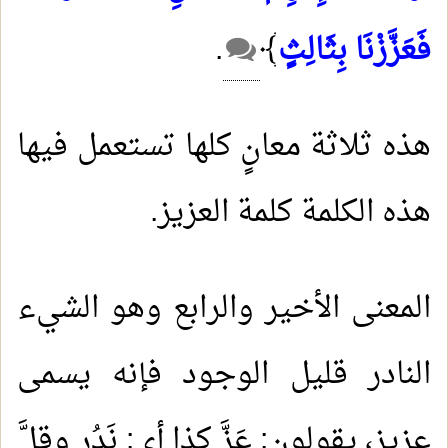
فَعَزَّزْنَا بِثَالِثٍ
﴾
.
هذه ثلاثة معانٍ كلها تستعمل فيها
هذه الكلمة كلمة العزيز.
المعنى الأخير والرابع وهو الشيء
النادر قليل الوجود فإنه يسمى
عزيز، يقولون: عَزَّ كذا أي: نَدُر وقلَّ