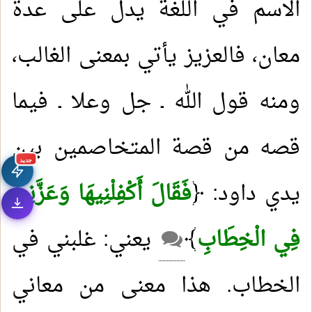
الاسم في اللغة يدل على عدة
معان، فالعزيز يأتي بمعنى الغالب،
ومنه قول الله ـ جل وعلا ـ فيما
قصه من قصة المتخاصمين بين
جديد
يدي داود: ﴿
فَقَالَ أَكْفِلْنِيهَا وَعَزَّنِي
فِي الْخِطَابِ
﴾
يعني: غلبني في
الخطاب. هذا معنى من معاني