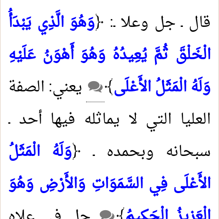
قال ـ جل وعلا ـ: ﴿
وَهُوَ الَّذِي يَبْدَأُ
الْخَلْقَ ثُمَّ يُعِيدُهُ وَهُوَ أَهْوَنُ عَلَيْهِ
وَلَهُ الْمَثَلُ الأَعْلَى
﴾
يعني: الصفة
العليا التي لا يماثله فيها أحد ـ
سبحانه وبحمده ـ ﴿
وَلَهُ الْمَثَلُ
الأَعْلَى فِي السَّمَوَاتِ وَالأَرْضِ وَهُوَ
الْعَزِيزُ الْحَكِيمُ
﴾
جل في علاه