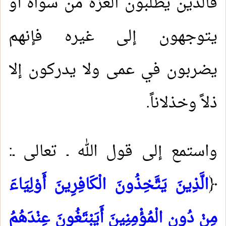
فالذين يطلبون العزة من سواه أو
يتوجهون إلى غيره فإنهم
يضربون في عمى ولا يدركون إلا
ذلاً وخذلاناً.
واستمع إلى قول الله ـ تعالى ـ:
﴿
الَّذِينَ يَتَّخِذُونَ الْكَافِرِينَ أَوْلِيَاءَ
مِنْ دُونِ الْمُؤْمِنِينَ أَيَبْتَغُونَ عِنْدَهُمُ