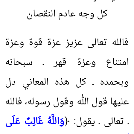
كل وجه عادم النقصان
فالله تعالى عزيز عزة قوة وعزة
امتناع وعزة قهر ـ سبحانه
وبحمده ـ كل هذه المعاني دل
عليها قول الله وقول رسوله، فالله
ـ تعالى ـ يقول: ﴿
وَاللَّهُ غَالِبٌ عَلَى