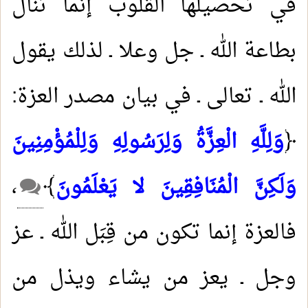
في تحصيلها القلوب إنما تنال
بطاعة الله ـ جل وعلا ـ لذلك يقول
الله ـ تعالى ـ في بيان مصدر العزة:
﴿
وَلِلَّهِ الْعِزَّةُ وَلِرَسُولِهِ وَلِلْمُؤْمِنِينَ
وَلَكِنَّ الْمُنَافِقِينَ لا يَعْلَمُونَ
﴾
،
فالعزة إنما تكون من قِبَل الله ـ عز
وجل ـ يعز من يشاء ويذل من