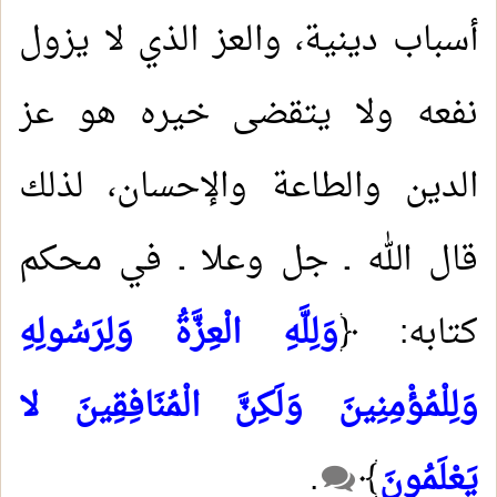
أسباب دينية، والعز الذي لا يزول
نفعه ولا يتقضى خيره هو عز
الدين والطاعة والإحسان، لذلك
قال الله ـ جل وعلا ـ في محكم
كتابه: ﴿
وَلِلَّهِ الْعِزَّةُ وَلِرَسُولِهِ
وَلِلْمُؤْمِنِينَ وَلَكِنَّ الْمُنَافِقِينَ لا
يَعْلَمُونَ
﴾
.