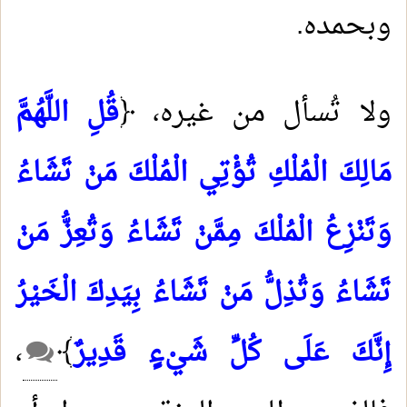
وبحمده.
ولا تُسأل من غيره، ﴿
قُلِ اللَّهُمَّ
مَالِكَ الْمُلْكِ تُؤْتِي الْمُلْكَ مَنْ تَشَاءُ
وَتَنْزِعُ الْمُلْكَ مِمَّنْ تَشَاءُ وَتُعِزُّ مَنْ
تَشَاءُ وَتُذِلُّ مَنْ تَشَاءُ بِيَدِكَ الْخَيْرُ
إِنَّكَ عَلَى كُلِّ شَيْءٍ قَدِيرٌ
﴾
،