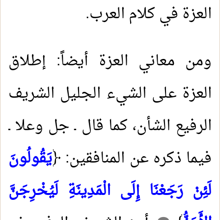
العزة في كلام العرب.
ومن معاني العزة أيضاً: إطلاق
العزة على الشيء الجليل الشريف
الرفيع الشأن، كما قال ـ جل وعلا ـ
فيما ذكره عن المنافقين: ﴿
يَقُولُونَ
لَئِنْ رَجَعْنَا إِلَى الْمَدِينَةِ لَيُخْرِجَنَّ