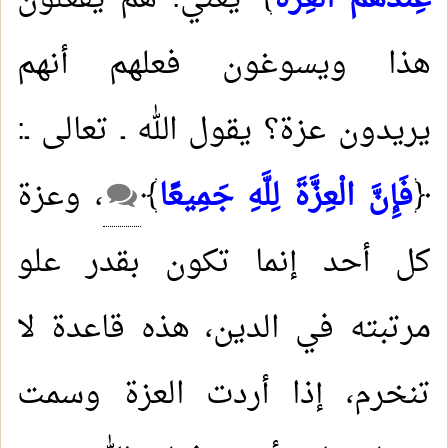
هذا ويسوغون فعلهم أنهم
يريدون عزة؟ يقول الله ـ تعالى ـ:
﴿
فَإِنَّ الْعِزَّةَ لِلَّهِ جَمِيعًا
﴾
، وعزة
كل أحد إنما تكون بقدر علو
مرتبته في الدين، هذه قاعدة لا
تنخرم، إذا أردت العزة وسمت