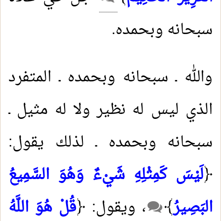
سبحانه وبحمده.
والله ـ سبحانه وبحمده ـ المتفرد
الذي ليس له نظير ولا له مثيل ـ
سبحانه وبحمده ـ لذلك يقول:
﴿
لَيْسَ كَمِثْلِهِ شَيْءٌ وَهُوَ السَّمِيعُ
البَصِيرُ
﴾
، ويقول: ﴿
قُلْ هُوَ اللَّهُ