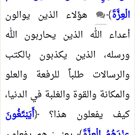
الْعِزَّةَ
﴾
هؤلاء الذين يوالون
أعداء الله الذين يحاربون الله
ورسله، الذين يكذبون بالكتب
والرسالات طلباً للرفعة والعلو
والمكانة والقوة والغلبة في الدنيا،
كيف يفعلون هذا؟ ﴿
أَيَبْتَغُونَ
عِنْدَهُمُ الْعِزَّةَ
﴾ يعني: هم يفعلون