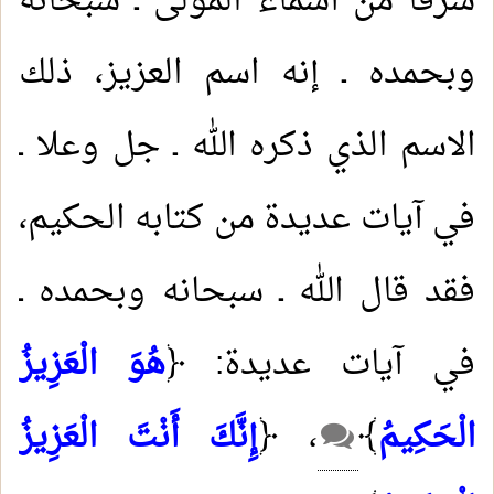
شرفاً من أسماء المولى ـ سبحانه
وبحمده ـ إنه اسم العزيز، ذلك
الاسم الذي ذكره الله ـ جل وعلا ـ
في آيات عديدة من كتابه الحكيم،
فقد قال الله ـ سبحانه وبحمده ـ
في آيات عديدة: ﴿
هُوَ الْعَزِيزُ
الْحَكِيمُ
﴾
، ﴿
إِنَّكَ أَنْتَ الْعَزِيزُ