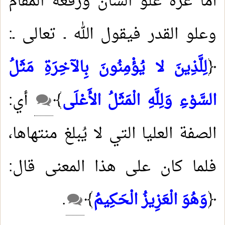
أما عزة علو الشأن ورفعة المقام
وعلو القدر فيقول الله ـ تعالى ـ:
﴿
لِلَّذِينَ لا يُؤْمِنُونَ بِالآخِرَةِ مَثَلُ
السَّوْءِ وَلِلَّهِ الْمَثَلُ الأَعْلَى
﴾
أي:
الصفة العليا التي لا يُبلغ منتهاها،
فلما كان على هذا المعنى قال:
﴿
وَهُوَ الْعَزِيزُ الْحَكِيمُ
﴾
.