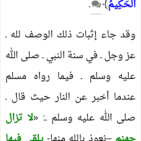
الْحَكِيمُ
﴾
.
وقد جاء إثبات ذلك الوصف لله ـ
عز وجل ـ في سنة النبي ـ صلى الله
عليه وسلم ـ فيما رواه مسلم
عندما أخبر عن النار حيث قال ـ
صلى الله عليه وسلم ـ: «
لا تزال
جهنم
–نعوذ بالله منها-
يلقى فيها