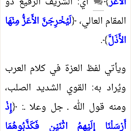
الأَعَزُّ
﴾
أي: الشريف الرفيع ذو
المقام العالي، ﴿
لَيُخْرِجَنَّ الأَعَزُّ مِنْهَا
الأَذَلَّ
﴾.
ويأتي لفظ العزة في كلام العرب
ويُراد به: القوي الشديد الصلب،
ومنه قول الله ـ جل وعلا ـ: ﴿
إِذْ
أَرْسَلْنَا إِلَيْهِمُ اثْنَيْنِ فَكَذَّبُوهُمَا