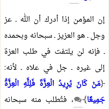
إن المؤمن إذا أدرك أن الله ـ عز
وجل ـ هو العزيز ـ سبحانه وبحمده
ـ فإنه لن يلتفت في طلب العزة
إلى غيره ـ جل في علاه ـ لأنه:
﴿
مَنْ كَانَ يُرِيدُ الْعِزَّةَ فَلِلَّهِ الْعِزَّةُ
جَمِيعًا
﴾
، فتُطلب منه سبحانه