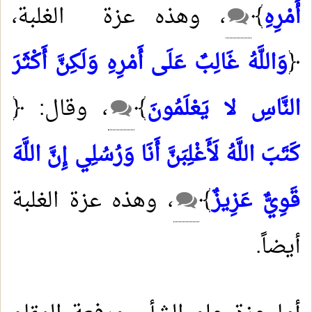
أَمْرِهِ
﴾
، وهذه عزة الغلبة،
﴿
وَاللَّهُ غَالِبٌ عَلَى أَمْرِهِ وَلَكِنَّ أَكْثَرَ
النَّاسِ لا يَعْلَمُونَ
﴾
، وقال: ﴿
كَتَبَ اللَّهُ لَأَغْلِبَنَّ أَنَا وَرُسُلِي إِنَّ اللَّهَ
قَوِيٌّ عَزِيزٌ
﴾
، وهذه عزة الغلبة
أيضاً.