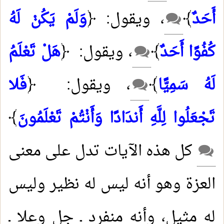
أَحَدٌ
﴾
، ويقول: ﴿
وَلَمْ يَكُنْ لَهُ
كُفُوًا أَحَدٌ
﴾
، ويقول: ﴿
هَلْ تَعْلَمُ
لَهُ سَمِيًّا
﴾
، ويقول: ﴿
فَلا
تَجْعَلُوا لِلَّهِ أَندَادًا وَأَنْتُمْ تَعْلَمُونَ
﴾
كل هذه الآيات تدل على معنى
العزة وهو أنه ليس له نظير وليس
له مثيل، وأنه منفرد ـ جل وعلا ـ