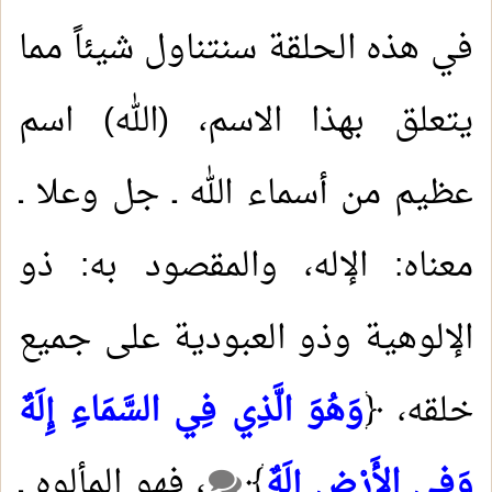
في هذه الحلقة سنتناول شيئاً مما
يتعلق بهذا الاسم، (الله) اسم
عظيم من أسماء الله ـ جل وعلا ـ
معناه: الإله، والمقصود به: ذو
الإلوهية وذو العبودية على جميع
خلقه، ﴿
وَهُوَ الَّذِي فِي السَّمَاءِ إِلَهٌ
وَفِي الأَرْضِ إِلَهٌ
﴾
، فهو المألوه ـ