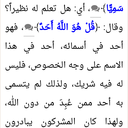
سَمِيًّا
﴾
، أي: هل تعلم له نظيراً؟
وقال: ﴿
قُلْ هُوَ اللَّهُ أَحَدٌ
﴾
، فهو
أحد في أسمائه، أحد في هذا
الاسم على وجه الخصوص، فليس
له فيه شريك، ولذلك لم يتسمى
به أحد ممن عُبِدَ من دون الله،
ولهذا كان المشركون يبادرون