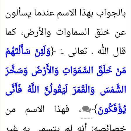
بالجواب بهذا الاسم عندما يسألون
عن خلق السماوات والأرض، كما
قال الله ـ تعالى ـ: ﴿
وَلَئِنْ سَأَلْتَهُمْ
مَنْ خَلَقَ السَّمَوَاتِ وَالأَرْضَ وَسَخَّرَ
الشَّمْسَ وَالْقَمَرَ لَيَقُولُنَّ اللَّهُ فَأَنَّى
يُؤْفَكُونَ
﴾
، فهذا الاسم من
خصائصه: أنه لم يتسمى به غير