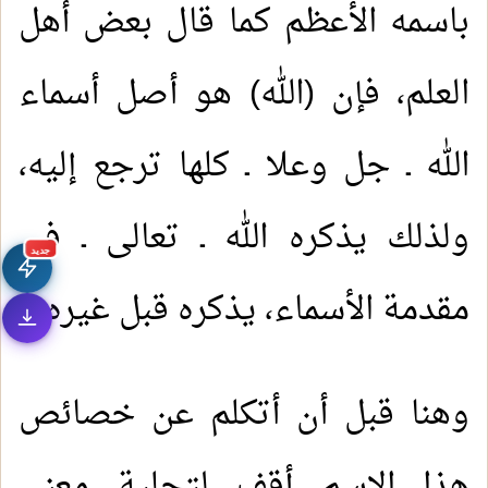
باسمه الأعظم كما قال بعض أهل
العلم، فإن (الله) هو أصل أسماء
الله ـ جل وعلا ـ كلها ترجع إليه،
ولذلك يذكره الله ـ تعالى ـ في
جديد
مقدمة الأسماء، يذكره قبل غيره.
وهنا قبل أن أتكلم عن خصائص
هذا الاسم أقف لتجلية معنى