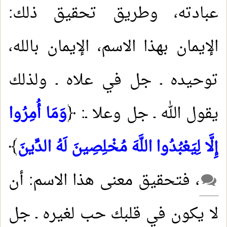
عبادته، وطريق تحقيق ذلك:
الإيمان بهذا الاسم، الإيمان بالله،
توحيده ـ جل في علاه ـ ولذلك
يقول الله ـ جل وعلا ـ: ﴿
وَمَا أُمِرُوا
إِلَّا لِيَعْبُدُوا اللَّهَ مُخْلِصِينَ لَهُ الدِّينَ
﴾
، فتحقيق معنى هذا الاسم: أن
لا يكون في قلبك حب لغيره ـ جل