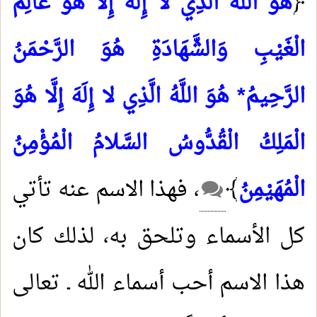
﴿
هُوَ اللَّهُ الَّذِي لا إِلَهَ إِلَّا هُوَ عَالِمُ
الْغَيْبِ وَالشَّهَادَةِ هُوَ الرَّحْمَنُ
الرَّحِيمُ* هُوَ اللَّهُ الَّذِي لا إِلَهَ إِلَّا هُوَ
الْمَلِكُ الْقُدُّوسُ السَّلامُ الْمُؤْمِنُ
الْمُهَيْمِنُ
﴾
، فهذا الاسم عنه تأتي
كل الأسماء وتلحق به، لذلك كان
هذا الاسم أحب أسماء الله ـ تعالى