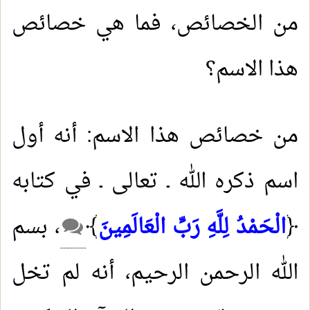
من الخصائص، فما هي خصائص
هذا الاسم؟
من خصائص هذا الاسم: أنه أول
اسم ذكره الله ـ تعالى ـ في كتابه
﴿
الْحَمْدُ لِلَّهِ رَبِّ الْعَالَمِينَ
﴾
، بسم
الله الرحمن الرحيم، أنه لم تخل