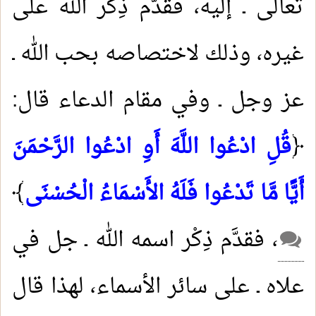
تعالى ـ إليه، فقدَّم ذِكْر الله على
غيره، وذلك لاختصاصه بحب الله ـ
عز وجل ـ وفي مقام الدعاء قال:
﴿
قُلِ ادْعُوا اللَّهَ أَوِ ادْعُوا الرَّحْمَنَ
أَيًّا مَّا تَدْعُوا فَلَهُ الأَسْمَاءُ الْحُسْنَى
﴾
، فقدَّم ذِكْر اسمه الله ـ جل في
علاه ـ على سائر الأسماء، لهذا قال