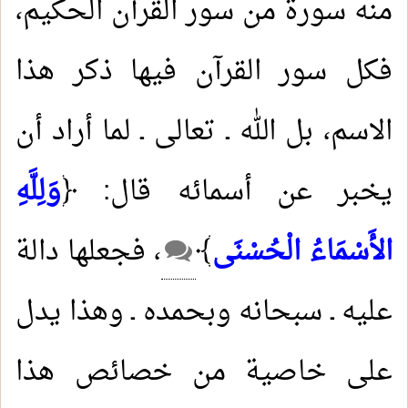
منه سورة من سور القرآن الحكيم،
فكل سور القرآن فيها ذكر هذا
الاسم، بل الله ـ تعالى ـ لما أراد أن
يخبر عن أسمائه قال: ﴿
وَلِلَّهِ
الأَسْمَاءُ الْحُسْنَى
﴾
، فجعلها دالة
عليه ـ سبحانه وبحمده ـ وهذا يدل
على خاصية من خصائص هذا