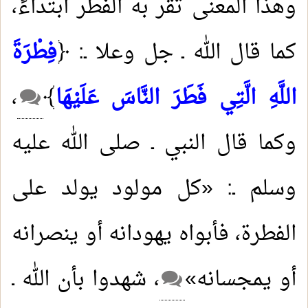
وهذا المعنى تقر به الفطر ابتداءً،
كما قال الله ـ جل وعلا ـ: ﴿
فِطْرَةَ
اللَّهِ الَّتِي فَطَرَ النَّاسَ عَلَيْهَا
﴾
،
وكما قال النبي ـ صلى الله عليه
وسلم ـ: «كل مولود يولد على
الفطرة، فأبواه يهودانه أو ينصرانه
أو يمجسانه»
، شهدوا بأن الله ـ