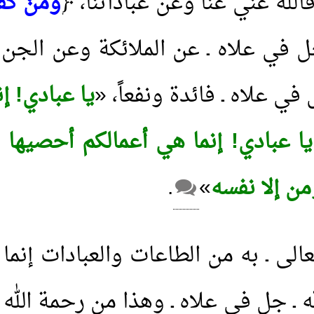
الله غني عنا وعن عباداتنا، ﴿
وَمَنْ كَفَر
 في علاه ـ عن الملائكة وعن الجن و
في علاه ـ فائدة ونفعاً، «
يا عبادي! إ
 عبادي! إنما هي أعمالكم أحصيها 
من إلا نفسه
»
.
 تعالى ـ به من الطاعات والعبادات إنم
ـ جل في علاه ـ وهذا من رحمة الله أن ع