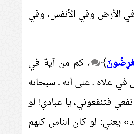
 وفي الأرض وفي الأنفس، وفي
ُعْرِضُونَ
﴾
، كم من آية في
في علاه ـ على أنه ـ سبحانه
نفعي فتنفعوني، يا عبادي! لو
 يعني: لو كان الناس كلهم