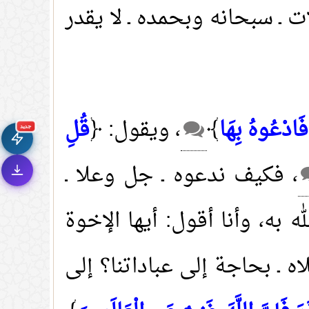
ت ـ سبحانه وبحمده ـ لا يقدر
🚀
جديد الموقع!
تعرف على أحدث المميزات
سرعة فائقة
⚡
فَادْعُوهُ بِهَا
﴾
، ويقول: ﴿
قُلِ
تحميل أسرع بـ 3× من قبل
جديد
تصميم جديد كلياً
🎨
، فكيف ندعوه ـ جل وعلا ـ
واجهة أكثر أناقة وسهولة
إشعارات ذكية
🔔
تتابع كل جديد بخطوة واحدة
به، وأنا أقول: أيها الإخوة
اه ـ بحاجة إلى عباداتنا؟ إلى