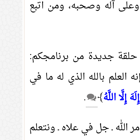
وعلى آله وصحبه، ومن اتبع
في حلقة جديدة من برنامجكم:
ه العلم بالله الذي له ما في
َهَ إِلَّا اللَّهُ
﴾
.
 الله ـ جل في علاه ـ ونتعلم