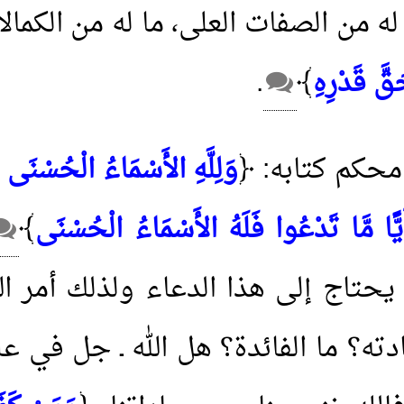
له من الصفات العلى، ما له من الكمالا
قَّ قَدْرِهِ
﴾
.
 محكم كتابه: ﴿
وَلِلَّهِ الأَسْمَاءُ الْحُسْنَى 
يًّا مَّا تَدْعُوا فَلَهُ الأَسْمَاءُ الْحُسْنَى
﴾
حتاج إلى هذا الدعاء ولذلك أمر الله 
بادته؟ ما الفائدة؟ هل الله ـ جل في عل