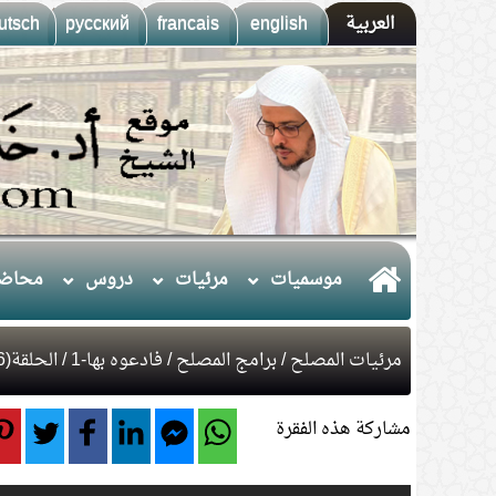
العربية
english
francais
русский
utsch
موسميات
مرئيات
دروس
محاضر
مرئيات المصلح
/
برامج المصلح
/
فادعوه بها-1
/ الحلقة(6)فادعوه بها الجزء الثاني.
مشاركة هذه الفقرة