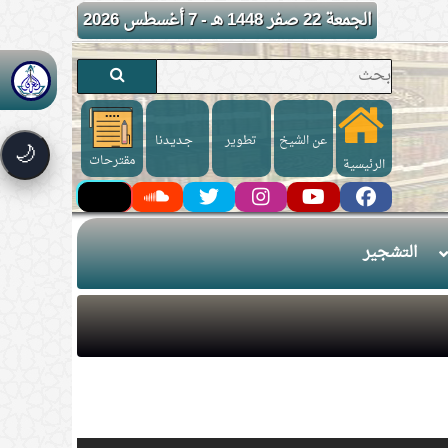
الجمعة 22 صفر 1448 هـ - 7 أغسطس 2026
عن الشيخ
تطوير
جـديـدنا
🌙
مقترحات
الرئيسية
التشجير