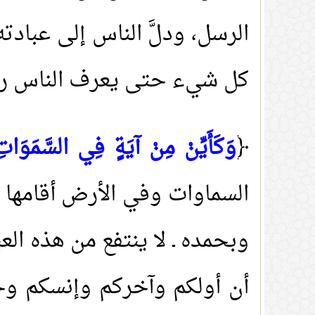
الرسل، ودلَّ الناس إلى عباد
كل شيء حتى يعرف الناس ربه
﴿
وَكَأَيِّنْ مِنْ آيَةٍ فِي السَّمَوَات
السماوات وفي الأرض أقامها ا
وبحمده ـ لا ينتفع من هذه الع
أن أولكم وآخركم وإنسكم وج