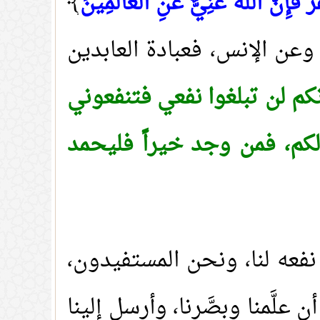
َ فَإِنَّ اللَّهَ غَنِيٌّ عَنِ الْعَالَمِينَ
﴾
عن الإنس، فعبادة العابدين
نكم لن تبلغوا نفعي فتنفعوني
لكم، فمن وجد خيراً فليحمد
ا نفعه لنا، ونحن المستفيدون،
لَّمنا وبصَّرنا، وأرسل إلينا