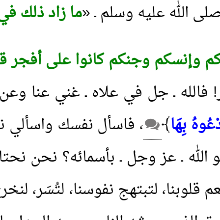
ى الله عليه وسلم ـ «
ما زاد ذلك في
خركم وإنسكم وجنكم كانوا على أفجر
ر! فالله ـ جل في علاه ـ غني عنا وعن 
ْعُوهُ بِهَا
﴾
، فاسأل نفسك واسألي نف
الله ـ عز وجل ـ بأسمائه؟ نحن نحت
تنعم قلوبنا، لتبتهج نفوسنا، لتُسَر، ل