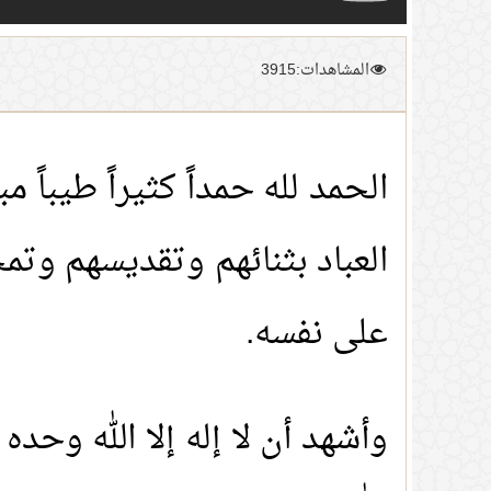
المشاهدات:3915
الحمد لله حمداً كثيراً طيباً
العباد بثنائهم وتقديسهم وتم
على نفسه.
وأشهد أن لا إله إلا الله وحده