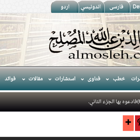
De
فارسى
اندونيسي
اردو
ات
خطب
فتاوى
استشارات
مقالات
فوائد