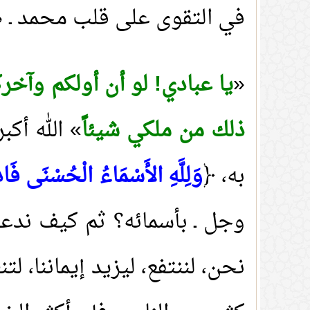
في التقوى على قلب محمد ـ صل
«
يا عبادي! لو أن أولكم وآ
ذلك من ملكي شيئاً
» الله أكب
به، ﴿
وَلِلَّهِ الأَسْمَاءُ الْحُسْنَى فَاد
وجل ـ بأسمائه؟ ثم كيف ندعو 
نحن، لننتفع، ليزيد إيماننا، ل