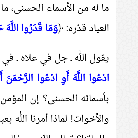
ما له من الأسماء الحسنى، ما 
العباد قدْره: ﴿
وَمَا قَدَرُوا اللَّهَ حَ
يقول الله ـ جل في علاه ـ في
ادْعُوا اللَّهَ أَوِ ادْعُوا الرَّحْمَنَ أَ
بأسمائه الحسنى؟ إن المؤمن ي
والأخوات! لماذا أمرنا الله بع