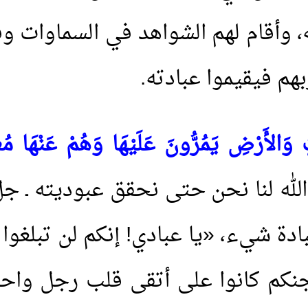
ته، وأقام لهم الشواهد في السماوات
م فيقيموا عبادته.
ِ وَالأَرْضِ يَمُرُّونَ عَلَيْهَا وَهُمْ عَنْهَا م
لله لنا نحن حتى نحقق عبوديته ـ جل 
بادة شيء، «يا عبادي! إنكم لن تبلغوا 
نكم كانوا على أتقى قلب رجل واحد»