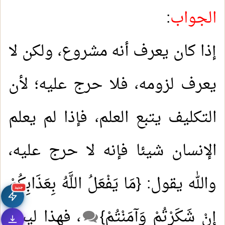
الجواب
:
إذا كان يعرف أنه مشروع، ولكن لا
يعرف لزومه، فلا حرج عليه؛ لأن
التكليف يتبع العلم، فإذا لم يعلم
الإنسان شيئا فإنه لا حرج عليه،
والله يقول: {مَا يَفْعَلُ اللَّهُ بِعَذَابِكُمْ
جديد
إِنْ شَكَرْتُمْ وَآمَنْتُمْ}
، فهذا ليس
1.
(10) التعليق على كتاب الحج من الكافي