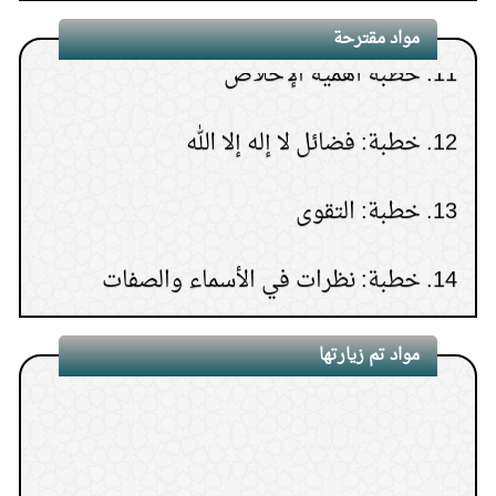
1.
النوم في المسجد
11.
خطبة أهمية الإخلاص
مواد مقترحة
2.
إذا ثبت الخبر لا يضره تخلف من تخلف عنه
12.
خطبة: فضائل لا إله إلا الله
3.
لا يحصل الإخلاص إلا بعد الزهد
13.
خطبة: التقوى
4.
ما بين بيتي ومنبري روضة من رياض الجنة
14.
خطبة: نظرات في الأسماء والصفات
5.
متى تشرع المصافحة
15.
خطبة: التوكل على الله
6.
تكفير الذنوب ومغفرتها بالأعمال الصالحة
مواد تم زيارتها
7.
من صور التعصب بغير الحق
8.
بعض علامات أهل الباطل