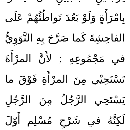
بِامْرَأَةٍ وَلَوْ بَعُدَ تَواطُئُهُمْ عَلَى
الفاحِشِةَ كَما صَرَّحَ بِهِ النَّوَوِيُّ
في مَجْمُوعِهِ ; لأَنَّ المرْأَةَ
تَسْتَحِيْي مِنَ المرْأَةِ فَوْقَ ما
يَسْتَحِي الرَّجُلُ مِنَ الرَّجُلِ
لَكِنَّهُ في شَرْحِ مُسْلِم أَوّلََ