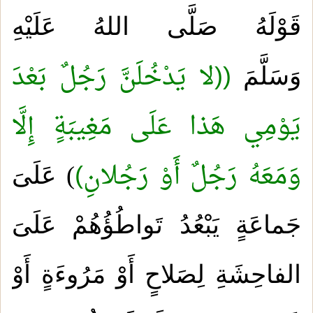
قَوْلَهُ صَلَّى اللهُ عَلَيْهِ
((لا يَدْخُلَنَّ رَجُلٌ بَعْدَ
وَسَلَّمَ
يَوْمِي هَذا عَلَى مَغِيبَةٍ إِلَّا
وَمَعَهُ رَجُلٌ أَوْ رَجُلانِ)
) عَلَىَ
جَماعَةٍ يَبْعُدُ تَواطُؤُهُمْ عَلَىَ
الفاحِشَةِ لِصَلاحٍ أَوْ مَرُوءَةٍ أَوْ