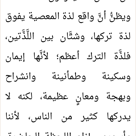
ويظنُّ أنَّ واقع لذة المعصية يفوق
لذة تركها، وشتَّان بين اللَّذَّتين،
فلذَّة الترك أعظم؛ لأنَّها إيمان
وسكينة وطمأنينة وانشراح
وبهجة ومعانٍ عظيمة، لكنه لا
يدركها كثير من الناس، لأننا