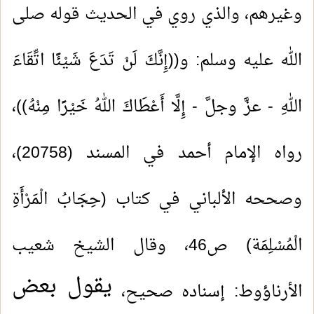
وغيرهم، والذي روي في الحديث قوله صلى
الله عليه وسلم: و((إِنَّكَ لَنْ تَدَعَ شَيْئًا اتِّقَاءَ
اللهِ - عزَّ وجلَّ - إِلَّا أَعْطَاكَ اللهُ خَيْرًا مِنْهُ))،
رواه الإمام أحمد في المسند (20758)،
وصححه الألباني في كتاب (حِجَابُ الْمَرْأَةِ
الْمُسْلِمَة) ص46، وقال الشيخ شعيب
يقول بعض
الأرناؤوط: إسناده صحيح،