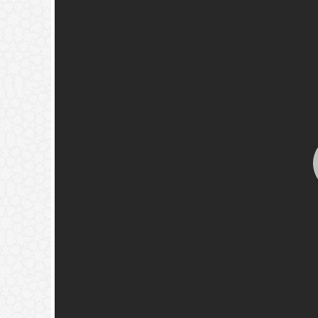
له قبل دفنه.
(
عدد المشاهدات263263 )
خير تجدوه) حديث نبوي؟
(
عدد المشاهدات181487 )
{فَيَقُولَ رَبِّ
ٍ فَأَصَّدَّقَ}
(
عدد المشاهدات118322 )
ة
(
عدد المشاهدات97346 )
🚀
جديد الموقع!
لمون ما يدور في نفس بني آدم
تعرف على أحدث المميزات