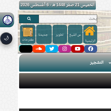
الخميس 21 صفر 1448 هـ - 6 أغسطس 2026
عن الشيخ
تطوير
جـديـدنا
🌙
مقترحات
الرئيسية
التشجير