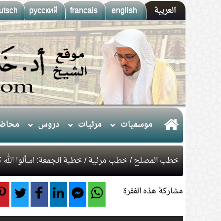
العربية
english
francais
русский
utsch
موسميات
مرئيات
دروس
محاضر
خطب المصلح
/
خطب مرئية
/ خطبة الجمعة: اسألوا الله
مشاركة هذه الفقرة
1.
(10) التعليق على كتاب الحج من الكافي