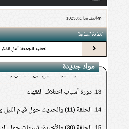
9.
(2) التعليق على كتاب الحج من الكافي
1.
خطبة الجمعة: أهل الذكر
المشاهدات:10238
10.
(1) التعليق على كتاب الحج من الكافي
2.
خطبة الجمعة : اتقوا الله ما استطعتم
المادة السابقة
11.
محاضرة أحكام المواقيت
3.
خطبة: فويل لهم مما كتبت أيديهم
خطبة الجمعة: أهل الذكر
12.
محاضرة سيرة الشيخ ابن عثيمين رحمه ا
مواد جديدة
4.
لزوم الجماعة والحذر من التنظيمات
13.
دورة أسباب اختلاف الفقهاء
الحزبية كجماعة الإخوان
14.
الحلقة (11) والحديث حول قيام الليل وزكاة الفطر
5.
خطبة الجمعة : مفاتيح الفرج
15.
الحلقة (30) والأخيرة- تنبيهات حول الدعاء
6.
خطبة الجمعة : منزلة العلم وفضل
التعليم