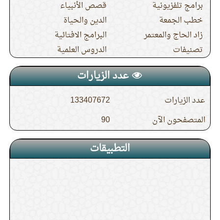
برامج تلفزيونية
قصص الأنبياء
خطب الجمعة
الدين والحياة
زاد الحاج والمعتمر
البرامج الافتائية
تصنيفات
الدروس العلمية
عدد الزيارات
عدد الزيارات
133407672
المتصفحون الآن
90
التطبيقات