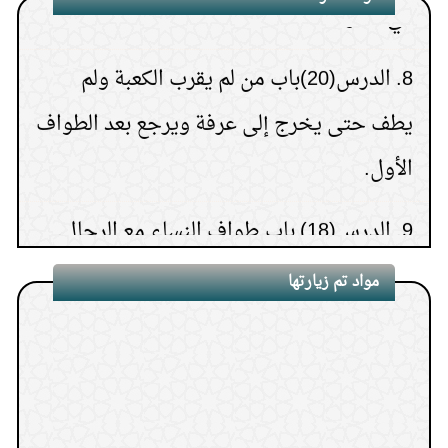
8.
الدرس(20)باب من لم يقرب الكعبة ولم
يطف حتى يخرج إلى عرفة ويرجع بعد الطواف
الأول.
9.
الدرس(18) باب طواف النساء مع الرجال.
10.
الدرس (25) باب صوم يوم عرفة.
مواد تم زيارتها
11.
الدرس(23) باب ما جاء في السعي بين
الصفا والمروة
12.
الدرس (22) باب طواف القارن.