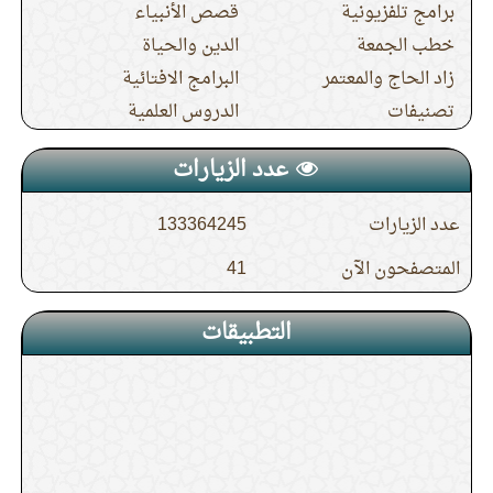
برامج تلفزيونية
قصص الأنبياء
خطب الجمعة
الدين والحياة
زاد الحاج والمعتمر
البرامج الافتائية
تصنيفات
الدروس العلمية
عدد الزيارات
عدد الزيارات
133364245
المتصفحون الآن
41
التطبيقات