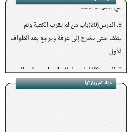
في الطواف قطعه
8.
الدرس(20)باب من لم يقرب الكعبة ولم
يطف حتى يخرج إلى عرفة ويرجع بعد الطواف
الأول.
9.
الدرس(18) باب طواف النساء مع الرجال.
10.
الدرس (25) باب صوم يوم عرفة.
مواد تم زيارتها
11.
الدرس(23) باب ما جاء في السعي بين
الصفا والمروة
12.
الدرس (22) باب طواف القارن.