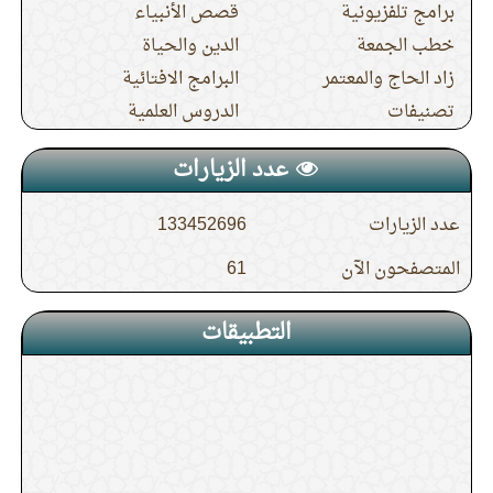
برامج تلفزيونية
قصص الأنبياء
خطب الجمعة
الدين والحياة
زاد الحاج والمعتمر
البرامج الافتائية
تصنيفات
الدروس العلمية
عدد الزيارات
عدد الزيارات
133452696
المتصفحون الآن
61
التطبيقات