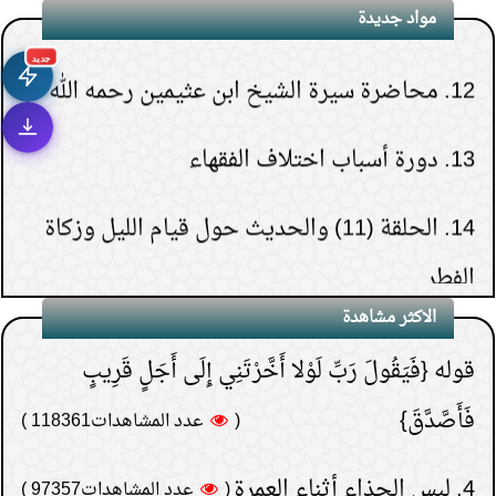
مواد جديدة
12.
محاضرة سيرة الشيخ ابن عثيمين رحمه الله
جديد
1.
هل يشعر الميت بمن حوله قبل دفنه.
13.
دورة أسباب اختلاف الفقهاء
(
عدد المشاهدات263289 )
2.
هل قولهم(تفاءلوا
14.
الحلقة (11) والحديث حول قيام الليل وزكاة
بالخير تجدوه) حديث نبوي؟
1.
متى يخرج وقت صلاة الظهر
الفطر
(
عدد المشاهدات181495 )
3.
لماذا خص الصدقة في
2.
أدركته صلاة العصر ولم يصل الظهر
15.
الحلقة (30) والأخيرة- تنبيهات حول الدعاء
الاكثر مشاهدة
قوله {فَيَقُولَ رَبِّ لَوْلا أَخَّرْتَنِي إِلَى أَجَلٍ قَرِيبٍ
3.
هل ثبت أن وقت الفجر في زمان الشيخ ابن
فَأَصَّدَّقَ}
(
عدد المشاهدات118361 )
عثيمين متقدم
4.
لبس الحذاء أثناء العمرة
(
عدد المشاهدات97357 )
4.
من أدرك الركعة الأخيرة من المغرب فكيف