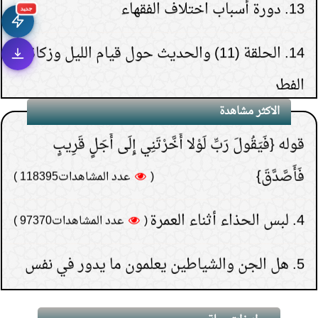
(
عدد المشاهدات263309 )
جديد
2.
هل قولهم(تفاءلوا
14.
الحلقة (11) والحديث حول قيام الليل وزكاة
بالخير تجدوه) حديث نبوي؟
الفطر
(
عدد المشاهدات181523 )
3.
لماذا خص الصدقة في
15.
الحلقة (30) والأخيرة- تنبيهات حول الدعاء
الاكثر مشاهدة
قوله {فَيَقُولَ رَبِّ لَوْلا أَخَّرْتَنِي إِلَى أَجَلٍ قَرِيبٍ
1.
ضرورة تعظيم الأشهر الحرم وبيان النبي
فَأَصَّدَّقَ}
(
عدد المشاهدات118395 )
صلى الله عليه وسلم لها
4.
لبس الحذاء أثناء العمرة
(
عدد المشاهدات97370 )
2.
المقصود بتغليظ السيئات في الزمان المبارك
5.
هل الجن والشياطين يعلمون ما يدور في نفس
3.
هل ثبت شيء في صيام رجب
بني آدم
(
عدد المشاهدات96182 )
4.
تلاعب العرب في الجاهلية بحرمة الأشهر