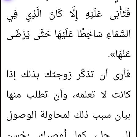
فَتَأْبَى عَلَيْهِ إِلَّا كَانَ الَّذِي فِي
السَّمَاءِ سَاخِطًا عَلَيْهَا حَتَّى يَرْضَى
عَنْهَا».
فأرى أن تذكِّر زوجتك بذلك إذا
كانت لا تعلمه، وأن تطلب منها
بيان سبب ذلك لمحاولة الوصول
إلى حل، كما أوصيك بحُسن