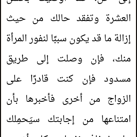
العشرة وتفقد حالك من حيث
إزالة ما قد يكون سببًا لنفور المرأة
منك، فإن وصلت إلى طريق
مسدود فإن كنت قادرًا على
الزواج من أخرى فأخبرها بأن
امتناعها من إجابتك سيَحمِلك
Er hat am Tag von Ramadān mit mir
1.
geschlafen. Muss ich eine Sühne(Kaffāra)