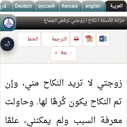
العربية
english
francais
русский
Deutsch
فار
خزانة الأسئلة
/
نكاح
/ زوجتي ترفض الجماع
🚀
جديد الموقع!
تعرف على أحدث المميزات
الترجمة
الخط
سرعة فائقة
⚡
🌙
تحميل أسرع بـ 3× من قبل
+
Aa
-
تصميم جديد كلياً
🎨
واجهة أكثر أناقة وسهولة
إشعارات ذكية
🔔
تتابع كل جديد بخطوة واحدة
زوجتي لا تريد النكاح مني، وإن
تم النكاح يكون كُرهًا لها. وحاولت
معرفة السبب ولم يمكنني، علمًا