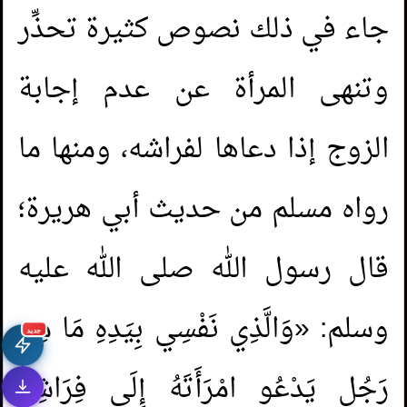
جاء في ذلك نصوص كثيرة تحذِّر
وتنهى المرأة عن عدم إجابة
الزوج إذا دعاها لفراشه، ومنها ما
رواه مسلم من حديث أبي هريرة؛
قال رسول الله صلى الله عليه
وسلم: «وَالَّذِي نَفْسِي بِيَدِهِ مَا مِنْ
جديد
رَجُلٍ يَدْعُو امْرَأَتَهُ إِلَى فِرَاشِهِ